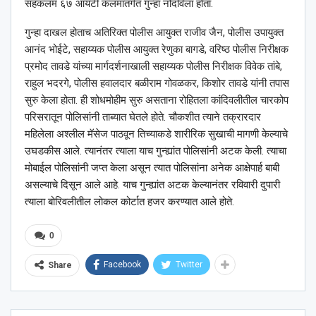
सहकलम ६७ आयटी कलमांतर्गत गुन्हा नोंदविला होता.
गुन्हा दाखल होताच अतिरिक्त पोलीस आयुक्त राजीव जैन, पोलीस उपायुक्त
आनंद भोईटे, सहाय्यक पोलीस आयुक्त रेणुका बागडे, वरिष्ठ पोलीस निरीक्षक
प्रमोद तावडे यांच्या मार्गदर्शनाखाली सहाय्यक पोलीस निरीक्षक विवेक तांबे,
राहुल भदरगे, पोलीस हवालदार बळीराम गोवळकर, किशोर तावडे यांनी तपास
सुरु केला होता. ही शोधमोहीम सुरु असताना रोहितला कांदिवलीतील चारकोप
परिसरातून पोलिसांनी ताब्यात घेतले होते. चौकशीत त्याने तक्रारदार
महिलेला अश्‍लील मॅसेज पाठवून तिच्याकडे शारीरिक सुखाची मागणी केल्याचे
उघडकीस आले. त्यानंतर त्याला याच गुन्ह्यांत पोलिसांनी अटक केली. त्याचा
मोबाईल पोलिसांनी जप्त केला असून त्यात पोलिसांना अनेक आक्षेपार्ह बाबी
असल्याचे दिसून आले आहे. याच गुन्ह्यांत अटक केल्यानंतर रविवारी दुपारी
त्याला बोरिवलीतील लोकल कोर्टात हजर करण्यात आले होते.
0
Facebook
Twitter
Share