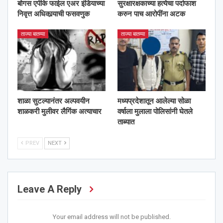
बोगस एपीके फाईल एअर इंडियाच्या
सुरक्षारक्षकाच्या हत्येचा पर्दाफाश
निवृत्त अधिकार्‍याची फसवणुक
करुन पाच आरोपींना अटक
ताज्या बातम्या
ताज्या बातम्या
शाळा सुटल्यानंतर अल्पवयीन
मध्यप्रदेशातून आलेल्या सोळा
शाळकरी मुलीवर लैगिंक अत्याचार
वर्षाला मुलाला पोलिसांनी घेतले
ताब्यात
PREV
NEXT
Leave A Reply
Your email address will not be published.