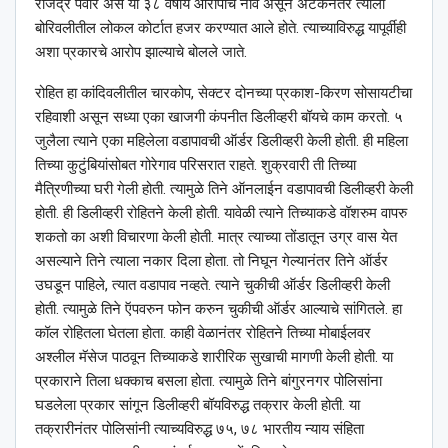
राजेंद्र पवार असे या ३८ वर्षीय आरोपीचे नाव असून अटकेनंतर त्याला
बोरिवलीतील लोकल कोर्टात हजर करण्यात आले होते. त्याच्याविरुद्ध यापूर्वीही
अशा प्रकारचे आरोप झाल्याचे बोलले जाते.
रोहित हा कांदिवलीतील चारकोप, सेक्टर दोनच्या प्रकाश-किरण सोसायटीचा
रहिवाशी असून सध्या एका खाजगी कंपनीत डिलीव्हरी बॉयचे काम करतो. ५
जुलैला त्याने एका महिलेला वडापावची ऑर्डर डिलीव्हरी केली होती. ही महिला
तिच्या कुटुंबियांसोबत गोरेगाव परिसरात राहते. शुक्रवारी ती तिच्या
मैत्रिणीच्या घरी गेली होती. त्यामुळे तिने ऑनलाईन वडापावची डिलीव्हरी केली
होती. ही डिलीव्हरी रोहितने केली होती. यावेळी त्याने तिच्याकडे वॉशरुम वापरु
शकतो का अशी विचारणा केली होती. मात्र त्याच्या तोंडातून उग्र वास येत
असल्याने तिने त्याला नकार दिला होता. तो निघून गेल्यानंतर तिने ऑर्डर
उघडून पाहिले, त्यात वडापाव नव्हते. त्याने चुकीची ऑर्डर डिलीव्हरी केली
होती. त्यामुळे तिने ऍपवरुन फोन करुन चुकीची ऑर्डर आल्याचे सांगितले. हा
कॉल रोहितला घेतला होता. काही वेळानंतर रोहितने तिच्या मोबाईलवर
अश्‍लील मॅसेज पाठवून तिच्याकडे शारीरिक सुखाची मागणी केली होती. या
प्रकाराने तिला धक्काच बसला होता. त्यामुळे तिने बांगुरनगर पोलिसांना
घडलेला प्रकार सांगून डिलीव्हरी बॉयविरुद्ध तक्रार केली होती. या
तक्रारीनंतर पोलिसांनी त्याच्यविरुद्ध ७५, ७८ भारतीय न्याय संहिता