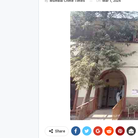
On
Mar 1, 2024
By
Mumbai Crime Times
Share