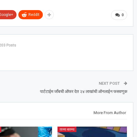
Google+
ReddIt
0
203 Posts
NEXT POST
पार्टटाईम जॉंबची ऑफर देत २४ लाखांची ऑनलाईन फसवणुक
More From Author
ताज्या बातम्या