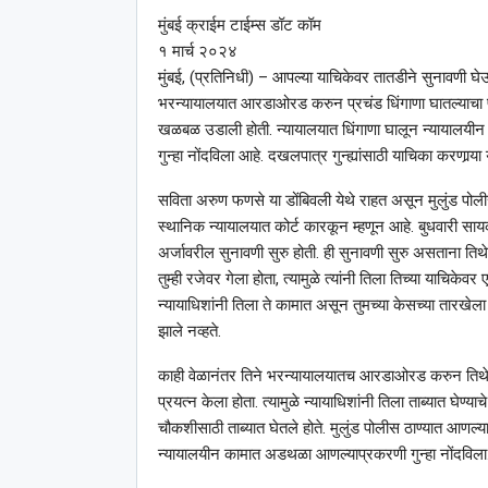
मुंबई क्राईम टाईम्स डॉट कॉम
१ मार्च २०२४
मुंबई, (प्रतिनिधी) – आपल्या याचिकेवर तातडीने सुनावणी घे
भरन्यायालयात आरडाओरड करुन प्रचंड धिंगाणा घातल्याचा प्र
खळबळ उडाली होती. न्यायालयात धिंगाणा घालून न्यायालयीन क
गुन्हा नोंदविला आहे. दखलपात्र गुन्ह्यांसाठी याचिका करणार्
सविता अरुण फणसे या डोंबिवली येथे राहत असून मुलुंड पोलीस 
स्थानिक न्यायालयात कोर्ट कारकून म्हणून आहे. बुधवारी साय
अर्जावरील सुनावणी सुरु होती. ही सुनावणी सुरु असताना तिथे
तुम्ही रजेवर गेला होता, त्यामुळे त्यांनी तिला तिच्या याच
न्यायाधिशांनी तिला ते कामात असून तुमच्या केसच्या तारखेला
झाले नव्हते.
काही वेळानंतर तिने भरन्यायालयातच आरडाओरड करुन तिथे 
प्रयत्न केला होता. त्यामुळे न्यायाधिशांनी तिला ताब्यात घेण
चौकशीसाठी ताब्यात घेतले होते. मुलुंड पोलीस ठाण्यात आणल्
न्यायालयीन कामात अडथळा आणल्याप्रकरणी गुन्हा नोंदविला. या