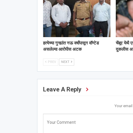
हत्येच्या गुन्ह्यांत नऊ वर्षांपासून वॉण्टेड
चेंबूर येथै
असलेल्या आरोपीस अटक
दुकलीस 
PREV
NEXT
Leave A Reply
Your email