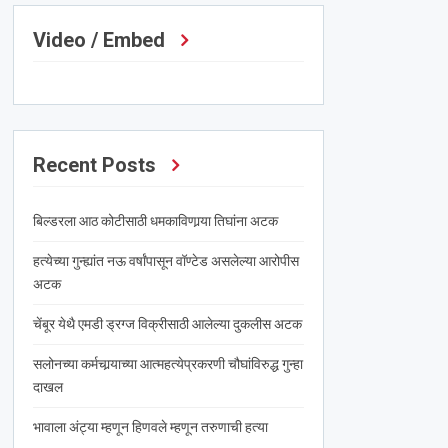
Video / Embed
Recent Posts
बिल्डरला आठ कोटीसाठी धमकाविणार्‍या तिघांना अटक
हत्येच्या गुन्ह्यांत नऊ वर्षांपासून वॉण्टेड असलेल्या आरोपीस
अटक
चेंबूर येथै एमडी ड्रग्ज विक्रीसाठी आलेल्या दुकलीस अटक
सलोनच्या कर्मचार्‍याच्या आत्महत्येप्रकरणी चौघांविरुद्ध गुन्हा
दाखल
भावाला अंट्या म्हणून हिणवले म्हणून तरुणाची हत्या