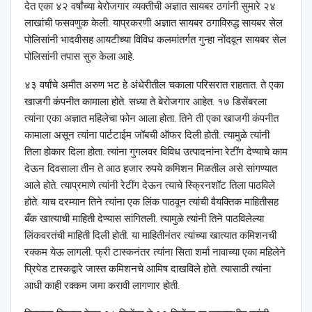
देत एका ४२ वर्षांच्या बेरोजगार व्यक्तीची अज्ञात सायबर ठगांनी सुमारे २४
लाखांची फसवणुक केली. याप्रकरणी अज्ञात सायबर ठगाविरुद्ध सायबर सेल
पोलिसांनी भादवीसह आयटीच्या विविध कलमांतर्गत गुन्हा नोंदवून सायबर सेल
पोलिसांनी तपास सुरु केला आहे.
४३ वर्षांचे अमीत अरुण भट हे अंधेरीतील चकाला परिसरात राहतात. ते एका
खाजगी कंपनीत कामाला होते. सध्या ते बेरोजगार आहेत. १७ डिसेंबरला
त्यांना एका अज्ञात महिलेचा फोन आला होता. तिने ती एका खाजगी कंपनीत
कामाला असून त्यांना पार्टटाईम जॉबची ऑफर दिली होती. त्यामुळे त्यांनी
तिला होकार दिला होता. त्यांना गुगलवर विविध उत्पादनांना रेटींग देण्याचे काम
देऊन दिवसाला तीन ते आठ हजार रुपये कमिशन मिळतील असे सांगण्यात
आले होते. त्याप्रमाणे त्यांनी रेटींग देऊन त्याचे स्क्रिनशॉट तिला पाठविले
होते. याच दरम्यान तिने त्यांना एक लिंक पाठवून त्यांची वैयक्तिक माहितीसह
बँक खात्याची माहिती देण्यास सांगितली. त्यामुळे त्यांनी तिने पाठविलेल्या
लिंकवरतंची माहिती दिली होती. या माहितीनंतर त्यांच्या खात्यात कमिशनची
रक्कम येऊ लागली. फ्री टास्कनंतर त्यांना सिता शर्मा नावाच्या एका महिलेने
प्रिपेड टास्कद्वारे जास्त कमिशनचे आमिष दाखविले होते. त्यासाठी त्यांना
आधी काही रक्कम जमा करावी लागणार होती.