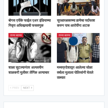
बोगस एपीके फाईल एअर इंडियाच्या
सुरक्षारक्षकाच्या हत्येचा पर्दाफाश
निवृत्त अधिकार्‍याची फसवणुक
करुन पाच आरोपींना अटक
ताज्या बातम्या
ताज्या बातम्या
शाळा सुटल्यानंतर अल्पवयीन
मध्यप्रदेशातून आलेल्या सोळा
शाळकरी मुलीवर लैगिंक अत्याचार
वर्षाला मुलाला पोलिसांनी घेतले
ताब्यात
PREV
NEXT