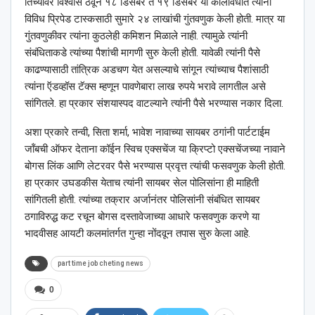
तिच्यावर विश्‍वास ठेवून १८ डिसेंबर ते १९ डिसेंबर या कालावधीत त्यांनी
विविध प्रिपेड टास्कसाठी सुमारे २४ लाखांची गुंतवणुक केली होती. मात्र या
गुंतवणुकीवर त्यांना कुठलेही कमिशन मिळाले नाही. त्यामुळे त्यांनी
संबंधिताकडे त्यांच्या पैशांची मागणी सुरु केली होती. यावेळी त्यांनी पैसे
काढण्यासाठी तांत्रिक अडचण येत असल्याचे सांगून त्यांच्याच पैशांसाठी
त्यांना ऍडव्हॉस टॅक्स म्हणून पावणेबारा लाख रुपये भरावे लागतील असे
सांगितले. हा प्रकार संशयास्पद वाटल्याने त्यांनी पैसे भरण्यास नकार दिला.
अशा प्रकारे तन्वी, सिता शर्मा, भावेश नावाच्या सायबर ठगांनी पार्टटाईम
जॉंबची ऑफर देताना कॉईन स्विच एक्सचेंज या क्रिप्टो एक्सचेंजच्या नावाने
बोगस लिंक आणि लेटरवर पैसे भरण्यास प्रवृत्त त्यांची फसवणुक केली होती.
हा प्रकार उघडकीस येताच त्यांनी सायबर सेल पोलिसांना ही माहिती
सांगितली होती. त्यांच्या तक्रार अर्जानंतर पोलिसांनी संबंधित सायबर
ठगाविरुद्ध कट रचून बोगस दस्तावेजाच्या आधारे फसवणुक करणे या
भादवीसह आयटी कलमांतर्गत गुन्हा नोंदवून तपास सुरु केला आहे.
part time job cheting news
0