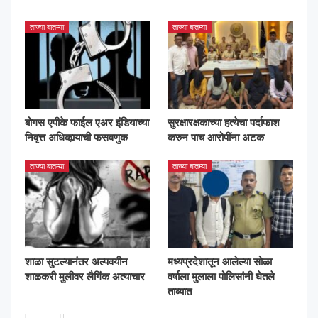
ताज्या बातम्या
ताज्या बातम्या
बोगस एपीके फाईल एअर इंडियाच्या
सुरक्षारक्षकाच्या हत्येचा पर्दाफाश
निवृत्त अधिकार्‍याची फसवणुक
करुन पाच आरोपींना अटक
ताज्या बातम्या
ताज्या बातम्या
शाळा सुटल्यानंतर अल्पवयीन
मध्यप्रदेशातून आलेल्या सोळा
शाळकरी मुलीवर लैगिंक अत्याचार
वर्षाला मुलाला पोलिसांनी घेतले
ताब्यात