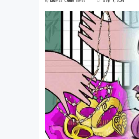
On
Sep 13, 2024
By
Mumbai Crime Times