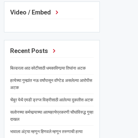
Video / Embed
Recent Posts
बिल्डरला आठ कोटीसाठी धमकाविणार्‍या तिघांना अटक
हत्येच्या गुन्ह्यांत नऊ वर्षांपासून वॉण्टेड असलेल्या आरोपीस
अटक
चेंबूर येथै एमडी ड्रग्ज विक्रीसाठी आलेल्या दुकलीस अटक
सलोनच्या कर्मचार्‍याच्या आत्महत्येप्रकरणी चौघांविरुद्ध गुन्हा
दाखल
भावाला अंट्या म्हणून हिणवले म्हणून तरुणाची हत्या