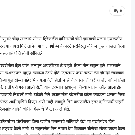
0
या घरी सुमारे चौदा लाखांचे सोन्या-हिरेजडीत दागिन्यांची चोरी झाल्याची घटना उघडकीस
्‍या नायरा मिलिता बेग या १८ वर्षांच्या केअरटेकरविरुद्ध चोरीचा गुन्हा दाखल केला
नसल्याचे पोलिसांनी सांगितले.
श्‍वरीतील हिल पार्क, सनमुन अपार्टमेंटमध्ये राहते. तिला तीन लहान मुले असल्याने
ंना केअरटेकर म्हणून कामाला ठेवले होते. दिवसभर काम करुन त्या दोघीही त्यांच्याच
च्या मुलांसोबत बाहेर फिरायला गेली होती. काही वेळानंतर ती घरी आली. यावेळी तिला
नंतर ती घरी परत आली होती. याच दरम्यान खुशबूला तिच्या भावाचा कॉल आला होता.
डे जाण्यासाठी निघाली होती. यावेळी तिने कपाटातील ज्वेलरीचा बॉक्स उघडला असता तिला
पेडंट आदी दागिने दिसून आले नाही. त्यामुळे तिने कपाटातील इतर दागिन्यांची पाहणी
िरेजडीत दागिने चोरीस गेल्याचे दिसून आले होते.
गिन्यांच्या चोरीबाबत तिला काहीच नसल्याचे सांगितले होते. या घटनेनंतर तिने
 तक्रार केली होती. या तक्रारीत तिने नायरा बेग हिच्यावर चोरीचा संशय व्यक्त केला