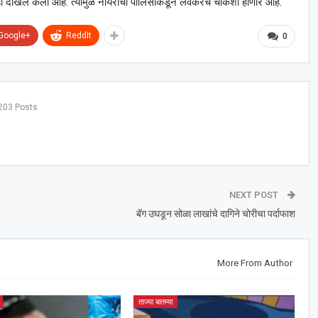
ीचा गुन्हा दाखल केला आहे. त्यामुळे नायराची पोलिसाकडून लवकरच चौकशी होणार आहे.
Google+
ReddIt
0
203 Posts
NEXT POST
बॅग उघडून सोळा लाखांचे दागिने चोरीचा पर्दाफाश
More From Author
ताज्या बातम्या