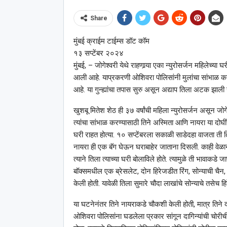
Share
मुंबई क्राईम टाईम्स डॉट कॉम
१३ सप्टेंबर २०२४
मुंबई, – जोगेश्‍वरी येथे राहणार्‍या एका न्युरोसर्जन महिलेच्
आली आहे. याप्रकरणी ओशिवरा पोलिसांनी मुलांचा सांभाळ करणार
आहे. या गुन्ह्यांचा तपास सुरु असून अद्याप तिला अटक झाली 
खुशबू मितेश शेठ ही ३७ वर्षांची महिला न्युरोसर्जन असून जोगे
त्यांचा सांभाळ करण्यासाठी तिने अस्मिता आणि नायरा या दोघी
घरी राहत होत्या. १० सप्टेंबरला सकाळी साडेदहा वाजता ती ति
नायरा ही एक बॅग घेऊन घराबाहेर जाताना दिसली. काही वेळा
त्याने तिला त्याच्या घरी बोलाविले होते. त्यामुळे ती भावाक
बॉक्समधील एक ब्रेसलेट, दोन हिरेजडीत रिंग, सोन्याची चैन, 
केली होती. यावेळी तिला सुमारे चौदा लाखांचे सोन्याचे तसेच ह
या घटनेनंतर तिने नायराकडे चौकशी केली होती, मात्र तिने दा
ओशिवरा पोलिसांना घडलेला प्रकार सांगून दागिन्यांची चोरीची