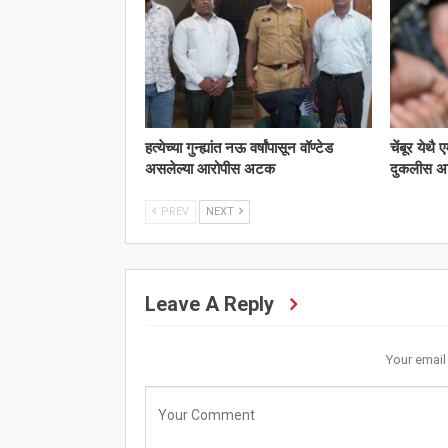
हत्येच्या गुन्ह्यांत नऊ वर्षांपासून वॉण्टेड
चेंबूर येथै
असलेल्या आरोपीस अटक
दुकलीस 
PREV
NEXT
Leave A Reply
Your email