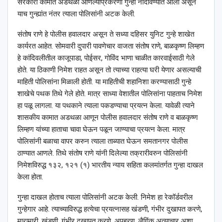
सरकारी कामात अडथळा आणल्याप्रकरणी गुन्हा नोंदविण्यात आला असून
याच गुन्ह्यांत नंतर त्याला पोलिसांनी अटक केली.
संतोष राणे हे पोलीस हवालदार असून ते सध्या दहिसर युनिट गुन्हे शाखेत
कार्यरत आहेत. सोमवारी दुपारी पावणेचार वाजता संतोष राणे, बाळकृष्ण लिम्हण
हे कांदिवलीतील काजूपाडा, पोईसर, गोविंद भाणा चाळीत कारवाईसाठी गेले
होते. या ठिकाणी निमेश राहत असून तो त्याच्या राहत्या घरी येणार असल्याची
माहिती पोलिसांना मिळाली होती. या माहितीची शहानिशा करण्यासाठी गुन्हे
शाखेचे पथक तिथे गेले होते. मात्र साध्या वेशातील पोलिसांना पाहताच निमेश
हा पळू लागला. या पथकाने त्याला पकडण्याचा प्रयत्न केला. यावेळी त्याने
शासकीय कामात अडथळा आणून पोलीस हवालदार संतोष राणे व बाळकृष्ण
लिम्हण यांच्या हाताचा चावा घेऊन पळून जाण्याचा प्रयत्न केला. मात्र
पोलिसांनी बळाचा वापर करुन त्याला ताब्यात घेऊन समतानगर पोलीस
ठाण्यात आणले. तिथे संतोष राणे यांनी दिलेल्या तक्रारीवरुन पोलिसांनी
निमेशविरुद्ध १३२, १२१ (१) भारतीय न्याय सहिता कलमांतर्गत गुन्हा दाखल
केला होता.
गुन्हा दाखल होताच त्याला पोलिसांनी अटक केली. निमेश हा रेकॉर्डवरील
गुन्हेगार आहे. त्याच्याविरुद्ध हत्येचा प्रयत्नासह खंडणी, गंभीर दुखापत करणे,
मारामारी, खंडणी, गंभीर दुखापत करणे, अपहरण, लैगिंक अत्याचार अशा