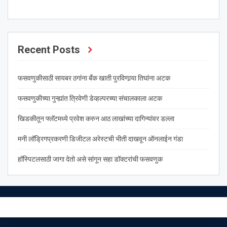
Recent Posts
फसवणुकीसाठी सायबर ठगांना बँक खाती पुरविणार्‍या तिघांना अटक
फसवणुकीच्या गुन्ह्यांत त्रिवेणी डेव्हल्परच्या संचालकाला अटक
खिडकीतून फ्लॅटमध्ये प्रवेश करुन आठ लाखांच्या दागिन्यांवर डल्ला
मनी लॉड्रिगप्रकरणी डिजीटल अरेस्टची भीती दाखवून ऑनलाईन गंडा
हॉस्पिटलसाठी जागा देतो असे सांगून सहा डॉक्टरांची फसवणुक