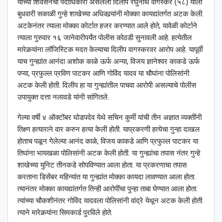
यांच्या शिवसेनेचा पदाधिकारी असलेला दिलीप रघुनाथ वागस्कर (५८) याला
बुधवारी सकाळी गुन्हे शाखेच्या अधिकार्‍यांनी मोक्का कायद्यांतर्गत अटक केली.
अटकेनंतर त्याला मोक्का कोर्टात हजर करण्यात आले होते, यावेळी कोर्टाने
त्याला गुरुवार १६ जानेवारीपर्यंत पोलीस कोठडी सुनावली आहे. हत्येतील
मारेकर्‍यांना लॉजिस्टिक मदत केल्याचा दिलीप वागस्करवर आरोप आहे. यापूर्वी
याच गुन्ह्यांत आनंदा अशोक काळे ऊर्फ अन्या, विजय ज्ञानेश्‍वर काकडे ऊर्फ
पप्या, प्रफुल्ल प्रविण पाटकर आणि गोविंद यादव या चौघांना पोलिसांनी
अटक केली होती. दिलीप हा या गुन्ह्यांतील पाचवा आरोपी असल्याचे पोलीस
उपायुक्त दत्ता नलावडे यांनी सांगितले.
गेल्या वर्षी ४ ऑक्टोंबर घोडपदेव येथे सचिन कुर्मी यांची तीन अज्ञात व्यक्तींनी
तिक्ष्ण हत्याराने वार करुन हत्या केली होती. याप्रकरणी हत्येचा गुन्हा दाखल
होताच पळून गेलेल्या आनंद काळे, विजय काकडे आणि प्रफुल्ल पाटकर या
तिघांना भायखळा पोलिसांनी अटक केली होती. या गुन्ह्यांचा तपास नंतर गुन्हे
शाखेच्या युनिट तीनकडे सोपविण्यात आला होता. या प्रकरणाचा तपास
करताना डिसेंबर महिन्यांत या गुन्ह्यांत मोक्का कायदा लावण्यात आला होता.
त्यानंतर मोक्का कायद्यांतर्गत तिन्ही आरोपींचा पुन्हा ताबा घेण्यात आला होता.
त्यांच्या चौकशीनंतर गोविंद यादवला पोलिसांनी वांद्रे येथून अटक केली होती.
त्याने मारेकर्‍यांना सिमकार्ड पुरविले होते.