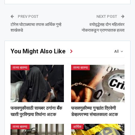
PREV POST
NEXT POST
टोरेस घोटाळ्याचा तपास आर्थिक गुन्हे
वयोवृद्धेसह दोन महिलांवर
शाखेकडे
नोकराकडून प्राणघातक हल्ला
You Might Also Like
All
ताज्या बातम्या
ताज्या बातम्या
फसवणुकीसाठी सायबर ठगांना बँक
फसवणुकीच्या गुन्ह्यांत त्रिवेणी
खाती पुरविणार्‍या तिघांना अटक
डेव्हल्परच्या संचालकाला अटक
ताज्या बातम्या
आर्थिक