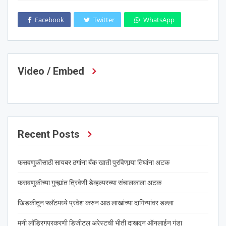
Facebook
Twitter
WhatsApp
Video / Embed
Recent Posts
फसवणुकीसाठी सायबर ठगांना बँक खाती पुरविणार्‍या तिघांना अटक
फसवणुकीच्या गुन्ह्यांत त्रिवेणी डेव्हल्परच्या संचालकाला अटक
खिडकीतून फ्लॅटमध्ये प्रवेश करुन आठ लाखांच्या दागिन्यांवर डल्ला
मनी लॉड्रिगप्रकरणी डिजीटल अरेस्टची भीती दाखवून ऑनलाईन गंडा