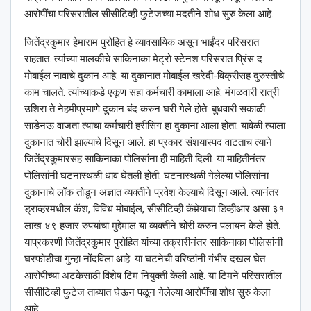
आरोपींचा परिसरातील सीसीटिव्ही फुटेजच्या मदतीने शोध सुरु केला आहे.
जितेंद्रकुमार हेमाराम पुरोहित हे व्यावसायिक असून भाईंदर परिसरात
राहतात. त्यांच्या मालकीचे साकिनाका मेट्रो स्टेनश परिसरात प्रिंस द
मोबाईल नावाचे दुकान आहे. या दुकानात मोबाईल खरेदी-विक्रीसह दुरुस्तीचे
काम चालते. त्यांच्याकडे एकूण सहा कर्मचारी कामाला आहे. मंगळवारी रात्री
उशिरा ते नेहमीप्रमाणे दुकान बंद करुन घरी गेले होते. बुधवारी सकाळी
साडेनऊ वाजता त्यांचा कर्मचारी हरीसिंग हा दुकाना आला होता. यावेळी त्याला
दुकानात चोरी झाल्याचे दिसून आले. हा प्रकार संशयास्पद वाटताच त्याने
जितेंद्रकुमारसह साकिनाका पोलिसांना ही माहिती दिली. या माहितीनंतर
पोलिसांनी घटनास्थळी धाव घेतली होती. घटनास्थळी गेलेल्या पोलिसांना
दुकानाचे लॉक तोडून अज्ञात व्यक्तीने प्रवेश केल्याचे दिसून आले. त्यानंतर
ड्राव्हरमधील कॅश, विविध मोबाईल, सीसीटिव्ही कॅमेर्‍याचा डिव्हीआर असा ३१
लाख ४९ हजार रुपयांचा मुद्देमाल या व्यक्तीने चोरी करुन पलायन केले होते.
याप्रकरणी जितेंद्रकुमार पुरोहित यांच्या तक्रारीनंतर साकिनाका पोलिसांनी
घरफोडीचा गुन्हा नोंदविला आहे. या घटनेची वरिष्ठांनी गंभीर दखल घेत
आरोपीच्या अटकेसाठी विशेष टिम नियुक्ती केली आहे. या टिमने परिसरातील
सीसीटिव्ही फुटेज ताब्यात घेऊन पळून गेलेल्या आरोपींचा शोध सुरु केला
आहे.