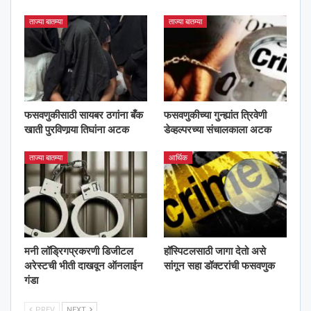
ताज्या बातम्या
ताज्या बातम्या
फसवणुकीसाठी सायबर ठगांना बँक
फसवणुकीच्या गुन्ह्यांत त्रिवेणी
खाती पुरविणार्‍या तिघांना अटक
डेव्हल्परच्या संचालकाला अटक
ताज्या बातम्या
आर्थिक
मनी लॉड्रिगप्रकरणी डिजीटल
हॉस्पिटलसाठी जागा देतो असे
अरेस्टची भीती दाखवून ऑनलाईन
सांगून सहा डॉक्टरांची फसवणुक
गंडा
PREV
NEXT