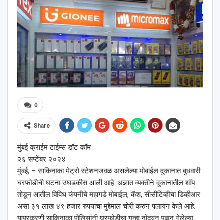
0
Share
मुंबई क्राईम टाईम्स डॉट कॉम
२६ सप्टेंबर २०२४
मुंबई, – साकिनाका मेट्रो स्टेशनजवळ असलेल्या मोबाईल दुकानात बुधवारी
घरफोडीची घटना उघडकीस आली आहे. अज्ञात व्यक्तीने दुकानातील शॉप
तोडून आतील विविध कंपनीचे महागडे मोबाईल, कॅश, सीसीटिव्हीचा डिव्हीआर
असा ३१ लाख ४९ हजार रुपयांचा मुद्देमाल चोरी करुन पलायन केले आहे.
याप्रकरणी साकिनाका पोलिसांनी घरफोडीचा गुन्हा नोंदवून पळून गेलेल्या