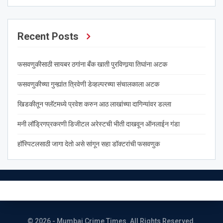
Recent Posts
फसवणुकीसाठी सायबर ठगांना बँक खाती पुरविणार्‍या तिघांना अटक
फसवणुकीच्या गुन्ह्यांत त्रिवेणी डेव्हल्परच्या संचालकाला अटक
खिडकीतून फ्लॅटमध्ये प्रवेश करुन आठ लाखांच्या दागिन्यांवर डल्ला
मनी लॉड्रिगप्रकरणी डिजीटल अरेस्टची भीती दाखवून ऑनलाईन गंडा
हॉस्पिटलसाठी जागा देतो असे सांगून सहा डॉक्टरांची फसवणुक
© 2026 - Mumbai Crime Times. All Rights Reserved.