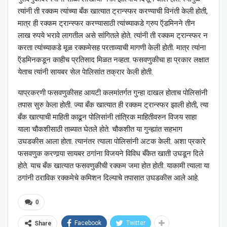
त्यांनी ती रक्कम त्यांच्या बँक खात्यात ट्रान्स्फर करण्याची विनंती केली होती,
मात्र ही रक्कम ट्रान्स्फर करण्यासाठी त्यांच्याकडे ग्रुप ऍडमिनने तीन
लाख रुपये भरावे लागतील असे सांगितले होते. त्यांनी ती रक्कम ट्रान्स्फर न
करता त्यांच्याकडे मूळ रक्कमेसह परताव्याची मागणी केली होती. मात्र त्यांना
ऍडमिनकडून काहीच प्रतिसाद मिळत नव्हता. फसवणुकीचा हा प्रकार लक्षात
येताच त्यांनी सायबर सेल पेालिसांत तक्रार केली होती.
याप्रकरणी फसवणुकीसह आयटी कलमांतर्गत गुन्हा दाखल होताच पोलिसांनी
तपास सुरु केला होती. ज्या बँक खात्यात ही रक्कम ट्रान्स्फर झाली होती, त्या
बँक खात्याची माहिती काढून पोलिसांनी तांत्रिक माहितीवरुन विजय साहा
याला चौकशीसाठी ताब्यात घेतले होते. चौकशीत या गुन्ह्यांत सहभाग
उघडकीस आला होता. त्यानंतर त्याला पोलिसांनी अटक केली. अशा प्रकारे
फसवणुक करणार्‍या सायबर ठगांना विजयने विविध बँकेत खाती उघडून दिले
होते. याच बँक खात्यात फसवणुकीची रक्कम जमा होत होती. याकामी त्याला या
ठगांनी ठराविक रक्कमेचे कमिशन दिल्याचे तपासात उघडकीस आले आहे.
0
Facebook
Twitter
Share