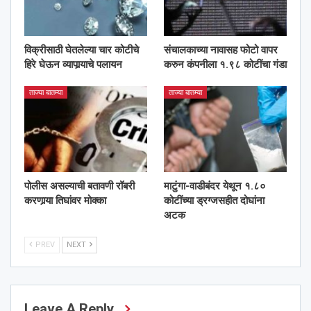
विक्रीसाठी घेतलेल्या चार कोटीचे
संचालकाच्या नावासह फोटो वापर
हिरे घेऊन व्यापार्‍याचे पलायन
करुन कंपनीला १.९८ कोटींचा गंडा
ताज्या बातम्या
ताज्या बातम्या
पोलीस असल्याची बतावणी रॉबरी
माटुंगा-वाडीबंदर येथून १.८०
करणार्‍या तिघांवर मोक्का
कोटींच्या ड्रग्जसहीत दोघांना
अटक
PREV
NEXT
Leave A Reply