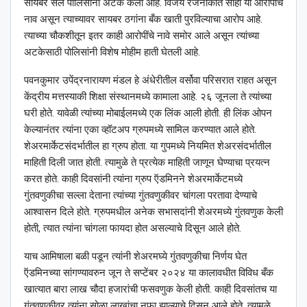
सायबर सेल पोलिसांनी अटक केली आहे. विजय रजनीकांत साहा या आरोपीचे
नाव असून त्याच्यावर सायबर ठगांना बँक खाती पुरविल्याचा आरोप आहे.
त्याच्या चौकशीतून इतर काही आरोपींचे नावे समोर आले असून त्यांच्या
अटकेसाठी पोलिसांनी विशेष मोहीम हाती घेतली आहे.
पवनकुमार उपेंद्रनारायण मंडल हे अंधेरीतील वर्सोवा परिसरात राहत असून
केंद्रीय मत्तस्याकी शिक्षा संस्थानमध्ये कामाला आहे. २६ जूनला ते त्यांच्या
घरी होते. यावेळी त्यांच्या मोबाईलमध्ये एक लिंक आली होती. ही लिंक ओपन
केल्यानंतर त्यांना एका व्हॉटअप ग्रुपमध्ये सामिल करण्यात आले होते.
शेअरमार्केटसंदर्भातील हा ग्रुप होता. या गुपमध्ये नियमित शेअरसंदर्भातील
माहिती दिली जात होती. त्यामुळे ते प्रत्येक माहिती जाणून घेण्याचा प्रयत्न
करत होते. काही दिवसांनी त्यांना ग्रुप ऍडमिनने शेअरमार्केटमध्ये
गुंतवणुकीचा सल्ला देताना त्यांच्या गुंतवणुकीवर चांगला परतावा देण्याचे
आश्‍वासन दिले होते. ग्रुपमधील अनेक सभासदांनी शेअरमध्ये गुंतवणुक केली
होती, त्यात त्यांना चांगला फायदा होत असल्याचे दिसून आले होते.
याच आमिषाला बळी पडून त्यांनी शेअरमघ्ये गुंतवणुकीचा निर्णय घेत
ऍडमिनच्या सांगण्यावरुन जून ते सप्टेंबर २०२४ या कालावधीत विविध बँक
खात्यात बारा लाख चौदा हजारांची फसवणुक केली होती. काही दिवसांतच या
गुंतवणुकीवर त्यांना सोळा लाखांचा नफा झाल्याचे दिसून आले होते. त्यामुळे