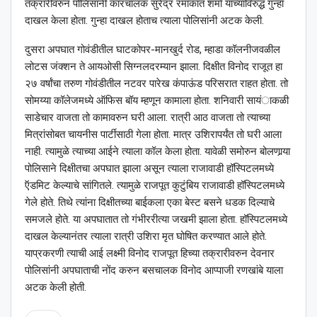
तक्रारीवरुन पोलिसांनी कारचालक सुरेंद्र रमाकांत शर्मा याच्याविरुद्ध गुन्हा
दाखल केला होता. गुन्हा दाखल होताच त्याला पोलिसांनी अटक केली.
दुसरा अपघात गोवंडीतील घाटकोपर-मानखुर्द रोड, म्हाडा कॉलनीजवळील
लोटस जंक्शन ते आयओसी सिग्नलदरम्यान झाला. दिक्षीत विनोद राजूत हा
२७ वर्षांचा तरुण गोवंडीतील नटवर पारेख कंपाऊंड परिसरात राहत होता. तो
सोमय्या कॉलेजमध्ये ऑफिस बॉय म्हणून कामाला होता. शनिवारी सायंाकळी
साडेचार वाजता तो कामावरुन घरी आला. रात्री आठ वाजता तो त्याच्या
मित्रांसोबत चायनीस पार्टीसाठी गेला होता. मात्र उशिरापर्यंत तो घरी आला
नाही. त्यामुळे त्याच्या आईने त्याला कॉल केला होता. यावेळी समोरुन बोलणार्‍या
पोलिसाने दिक्षीतचा अपघात झाला असून त्याला राजावाडी हॉस्पिटलमध्ये
ऍडमिट केल्याचे सांगितले. त्यामुळे राजपूत कुटुंबिय राजावाडी हॉस्पिटलमध्ये
गेले होते. तिथे त्यांना दिक्षीतच्या बाईकला एका बेस्ट बसने धडक दिल्याचे
समजले होते. या अपघातात तो गंभीररीत्या जखमी झाला होता. हॉस्पिटलमध्ये
दाखल केल्यानंतर त्याला रात्री उशिरा मृत घोषित करण्यात आले होते.
याप्रकरणी त्याची आई लक्ष्मी विनोद राजपूत हिच्या तक्रारीवरुन देवनार
पोलिसांनी अपघाताची नोंद करुन बसचालक विनोद आप्पाजी रणखांबे याला
अटक केली होती.