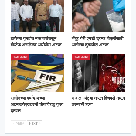
हत्येच्या गुन्ह्यांत नऊ वर्षांपासून
चेंबूर येथै एमडी ड्रग्ज विक्रीसाठी
वॉण्टेड असलेल्या आरोपीस अटक
आलेल्या दुकलीस अटक
ताज्या बातम्या
ताज्या बातम्या
सलोनच्या कर्मचार्‍याच्या
भावाला अंट्या म्हणून हिणवले म्हणून
आत्महत्येप्रकरणी चौघांविरुद्ध गुन्हा
तरुणाची हत्या
दाखल
PREV
NEXT