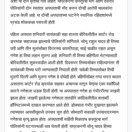
अशी या दोन मृतांची नावे आहेत. याप्रकरणी कस्तुरबा मार्ग आणि देवनार
पोलिसांनी दोन स्वतंत्र अपघाताची नोंद करुन दोन्ही आरोपी चालकांना
अटक केली आहे. या दोन्ही अपघाताच्या घटनेने स्थानिक रहिवाशांमध्ये
प्रचंड शोककळा पसरली होती.
पहिला अपघात शनिवारी सायंकाळी सहा वाजता बोरिवलीतील कार्टर रोड
क्रमांक सहाजवळ झाल्याचे पोलिसांनी सांगितले. सोनू राहुल यादव ही तिच्या
पती आणि तीन मुलांसोबत विरारच्या कातरीपाडा, साई चाळीत राहत असून
गणेश हा तिचा लहान मुलगा आहे. शनिवारी ती तिच्या बहिणीला भेटण्यासाठी
बोरिवलीतील सुकरवाडीत आली होती. दिवसभर तिच्यासोबत राहिल्यानंतर ती
सायंकाळी तिच्या घरी जाण्यासाठी निघाली होती. यावेळी तिच्यासोबत तिची
मुलगी प्रिती आणि मुलगा गणेश हे दोघेही होते. बहिणीसोबत गप्पा मारत चालत
असताना कार्टर रोड क्रमांक सहावर अचानक मागून येणार्‍या एका स्कॉपिओ
कारने गणेशला धडक दिली होती. या अपघातात गणेश हा गंभीररीत्या जखमी
झाला होता. जखमी झालेल्या गणेशला तातडीने कांदिवलीतील शताब्दी
हॉस्पिटलमध्ये दाखल करण्यात आले होते. डोक्याला गंभीर दुखापत झाल्याने
त्याच्यावर आयसीयूमध्ये उपचार सुरु होते. सोमवारी सकाळी उपचारादरम्यान
गणेशचा मृत्यू झाला होता. अपघाताची माहिती मिळताच कस्तुरबा मार्ग
पोलिसांनी घटनास्थळी धाव घेतली होती. याप्रकरणी सोनू यादव हिच्या