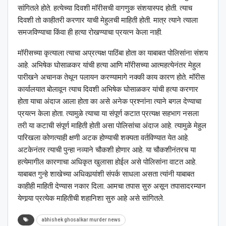
सांगितले होते. हत्येच्या दिवशी मॉरीसची वागणुक संशयास्पद होती. त्याच
दिवशी तो काहीतरी करणार याची मेहुलची माहिती होती. मात्र त्याने त्याला
समजविण्याचा किंवा ही हत्या रोखण्याचा प्रयत्न केला नाही.
मॉरीसच्या कृत्याला त्याचा अप्रत्यक्ष पाठिंबा होता का याबाबत पोलिसांना संशय
आहे. अभिषेक घोसाळकर यांची हत्या आणि मॉरीसच्या आत्महत्येनंतर मेहुल
पारीखने अचानक तेथून पलायन करण्यामागे नक्की काय कारण होते. मॉरीस
कार्यालयात बोलावून त्याच दिवशी अभिषेक घोसाळकर यांची हत्या करणार
होता याचा अंदाज आला होता का असे अनेक प्रश्‍नांना त्याने बगल देण्याचा
प्रयत्न केला होता. त्यामुळे त्याचा या संपूर्ण कटात प्रत्यक्ष सहभाग नसला
तरी या कटाची संपूर्ण माहिती होती असा पोलिसांचा अंदाज आहे. त्यामुळे मेहुल
पारिखला कोणत्याही क्षणी अटक होण्याची शक्यता वर्तविण्यात येत आहे.
अटकेनंतर त्याची पुन्हा नव्याने चौकशी होणार आहे. या चौकशीनंतरच या
हत्येमागील कारणाचा अधिकृत खुलासा होईल असे पोलिसांना वाटत आहे.
याबाबत गुन्हे शाखेच्या अधिकार्‍यांशी संपर्क साधला असता त्यांनी याबाबत
काहीही माहिती देण्यास नकार दिला. आमचा तपास सुरु असून तपासादरम्यान
येणार्‍या प्रत्येक माहितीची शहानिशा सुरु आहे असे सांगितले.
abhishek ghosalkar murder news