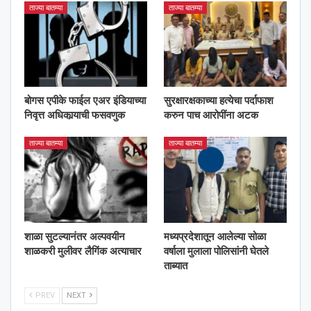
ताज्या बातम्या
ताज्या बातम्या
बोगस एपीके फाईल एअर इंडियाच्या
सुरक्षारक्षकाच्या हत्येचा पर्दाफाश
निवृत्त अधिकार्‍याची फसवणुक
करुन पाच आरोपींना अटक
ताज्या बातम्या
ताज्या बातम्या
शाळा सुटल्यानंतर अल्पवयीन
मध्यप्रदेशातून आलेल्या सोळा
शाळकरी मुलीवर लैगिंक अत्याचार
वर्षाला मुलाला पोलिसांनी घेतले
ताब्यात
PREV
NEXT