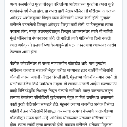
अन्य कलमांतर्गत गुन्हा नोंदवून वरिष्ठांच्या आदेशावरुन गुन्ह्यांचा तपास गुन्हे
शाखेकडे वर्ग केला होता. हा तपास हाती येताच पोलिसांनी मॉरीसचा अंगरक्षक
अमेंद्रर अशोककुमार मिश्रा याला पोलिसांनी अटक केली होती. गुन्ह्यांत
मॉरीसने वापरलेली पिस्तूल अमेंद्रर मिश्रा याची होती. या पिस्तूलचा त्याचा
परवाना होता, मात्र उत्तरप्रदेशातून पिस्तूल आणल्यानंतर त्याने ती माहिती
मुंबई पोलिसांना बंधनकारक होते, ती माहिती त्याने पोलिसांना दिली नव्हती.
त्यात अमेंद्ररने हलगर्जीपणा केल्यामुळे ही घटना घडल्याचा त्याच्यावर आरोप
ठेवण्यात आला होता.
पोलीस कोठडीनंतर तो सध्या न्यायालयीन कोठडीत आहे. याच गुन्ह्यांत
मॉरीसचा जवळचा सहकारी मेहुल पारीख याच्यासह इतर काहींची पोलिसांनी
चौकशी करुन जबानी नोंदवून घेतली होती. मेहुलच्या चौकशीदरम्यान त्याने तो
घटनेच्या वेळेस तिथे उपस्थित नव्हता. तो त्याच्या आजारी आईला बघण्यासाठी
काही मिनिटांपूर्वीच रिक्षातून निघून गेल्याचे सांगितले. मात्र घटनास्थळाहून
ताब्यात घेतलेल्या सीसीटिव्ही फुटेजवरुन मेहुल हा तिथे उपस्थित असल्याचे
काही पुरावे पोलिसांना सापडले होते. मेहुलने त्याच्या जबानीत अनेक विसंगत
माहिती देऊन पोलिसांची दिशाभूल करण्याचा प्रयत्न केल्याचे आतापर्यंतच्या
चौकशीतून उघड झाले आहे. अभिषेक घोसाळकर यांच्यावर मॉरीसचा राग
होता. त्याला त्यांची हत्या करायची होती, याबाबत मॉरीसने अनेकदा मेहुलला