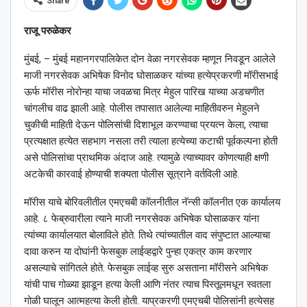
Share
राजू परुळेकर
मुंबई, – मुंबई महानगरपालिकेत दोन वेळा नगरसेवक म्हणून निवडून आलेले
माजी नगरसेवक अभिषेक विनोद घोसाळकर यांच्या हत्येप्रकरणी मॉरीसभाई
ऊर्फ मॉरीस नोरोन्हा याचा जवळचा मित्र मेहुल पारिख याच्या अडचणीत
चांगलीच वाढ झाली आहे. पोलीस तपासात आलेल्या माहितीवरुन मेहुलने
चुकीची माहिती देऊन पोलिसांची दिशाभूल करण्याचा प्रयत्न केला, त्याचा
प्रत्यक्षात हत्येत सहभाग नसला तरी त्याला हत्येच्या कटाची पूर्वकल्पना होती
असे पोलिसांचा प्राथमिक अंदाज आहे. त्यामुळे त्याच्यावर कोणत्याही क्षणी
अटकेची कारवाई होण्याची शक्यता पोलीस सूत्राने वर्तविली आहे.
मॉरीस याचे बोरिवलीतील एमएचबी कॉलनीतील नॅन्सी कॉलनीत एक कार्यालय
आहे. ८ फेब्रुवारीला त्याने माजी नगरसेवक अभिषेक घोसाळकर यांना
त्यांच्या कार्यालयात बोलाविले होते. तिथे त्यांच्यातील वाद संपुष्टात आल्याचा
दावा करुन या दोघांनी फेसबुक लाईव्हद्वारे पुन्हा एकत्र काम करणार
असल्याचे सांगितले होते. फेसबुक लाईव्ह सुरु असताना मॉरीसने अभिषेक
यांची पाच गोळ्या झाडून हत्या केली आणि नंतर त्याच पिस्तूलमधून स्वतला
गोळी घालून आत्महत्या केली होती. याप्रकरणी एमएचबी पोलिसांनी हत्येसह