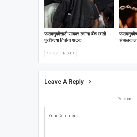
फसवणुकीसाठी सायबर ठगांना बँक खाती
फसवणुकीच्या 
पुरविणार्‍या तिघांना अटक
संचालका
PREV
NEXT
Leave A Reply
Your email