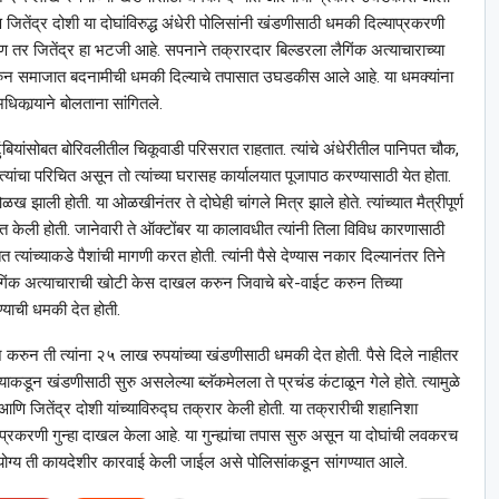
ंद्र दोशी या दोघांविरुद्ध अंधेरी पोलिसांनी खंडणीसाठी धमकी दिल्याप्रकरणी
िण तर जितेंद्र हा भटजी आहे. सपनाने तक्रारदार बिल्डरला लैगिंक अत्याचाराच्या
 करुन समाजात बदनामीची धमकी दिल्याचे तपासात उघडकीस आले आहे. या धमक्यांना
धिकार्‍याने बोलताना सांगितले.
कुटुंबियांसोबत बोरिवलीतील चिकूवाडी परिसरात राहतात. त्यांचे अंधेरीतील पानिपत चौक,
ांचा परिचित असून तो त्यांच्या घरासह कार्यालयात पूजापाठ करण्यासाठी येत होता.
 झाली होती. या ओळखीनंतर ते दोघेही चांगले मित्र झाले होते. त्यांच्यात मैत्रीपूर्ण
दत केली होती. जानेवारी ते ऑक्टोंबर या कालावधीत त्यांनी तिला विविध कारणासाठी
त्यांच्याकडे पैशांची मागणी करत होती. त्यांनी पैसे देण्यास नकार दिल्यानंतर तिने
द्ध लैगिंक अत्याचाराची खोटी केस दाखल करुन जिवाचे बरे-वाईट करुन तिच्या
याची धमकी देत होती.
 करुन ती त्यांना २५ लाख रुपयांच्या खंडणीसाठी धमकी देत होती. पैसे दिले नाहीतर
कडून खंडणीसाठी सुरु असलेल्या ब्लॅकमेलला ते प्रचंड कंटाळून गेले होते. त्यामुळे
आणि जितेंद्र दोशी यांच्याविरुद्घ तक्रार केली होती. या तक्रारीची शहानिशा
याप्रकरणी गुन्हा दाखल केला आहे. या गुन्ह्यांचा तपास सुरु असून या दोघांची लवकरच
 योग्य ती कायदेशीर कारवाई केली जाईल असे पोलिसांकडून सांगण्यात आले.