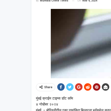
On
Nov 4, 2024
By
Mumbai Crime Times
Share
मुंबई क्राईम टाइम्स डॉट कॉम
४ नोव्हेंबर २०२४
मुंबई, – बोरिवलीतील एका नामांकित बिल्डरला ब्लॅकमेल क