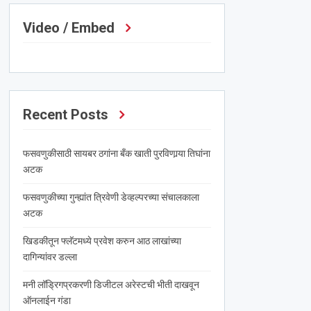
Video / Embed
Recent Posts
फसवणुकीसाठी सायबर ठगांना बँक खाती पुरविणार्‍या तिघांना
अटक
फसवणुकीच्या गुन्ह्यांत त्रिवेणी डेव्हल्परच्या संचालकाला
अटक
खिडकीतून फ्लॅटमध्ये प्रवेश करुन आठ लाखांच्या
दागिन्यांवर डल्ला
मनी लॉड्रिगप्रकरणी डिजीटल अरेस्टची भीती दाखवून
ऑनलाईन गंडा