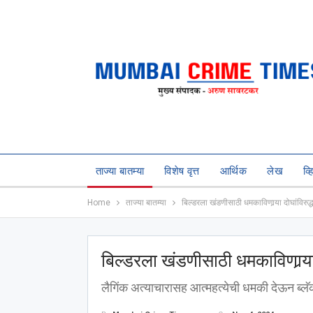
ताज्या बातम्या
विशेष वृत्त
आर्थिक
लेख
व्
Home
ताज्या बातम्या
बिल्डरला खंडणीसाठी धमकाविणार्‍या दोघांविरुद्
बिल्डरला खंडणीसाठी धमकाविणार्‍या 
लैगिंक अत्याचारासह आत्महत्येची धमकी देऊन ब्लॅ