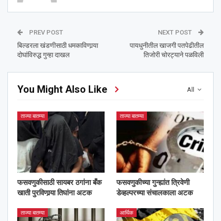
PREV POST
NEXT POST
बिल्डरला खंडणीसाठी धमकाविणार्‍या
पायधुनीतील खाजगी पतपेढीतील
दोघांविरुद्ध गुन्हा दाखल
तिजोरी चोरट्याने पळविली
You Might Also Like
All
ताज्या बातम्या
ताज्या बातम्या
फसवणुकीसाठी सायबर ठगांना बँक
फसवणुकीच्या गुन्ह्यांत त्रिवेणी
खाती पुरविणार्‍या तिघांना अटक
डेव्हल्परच्या संचालकाला अटक
ताज्या बातम्या
आर्थिक