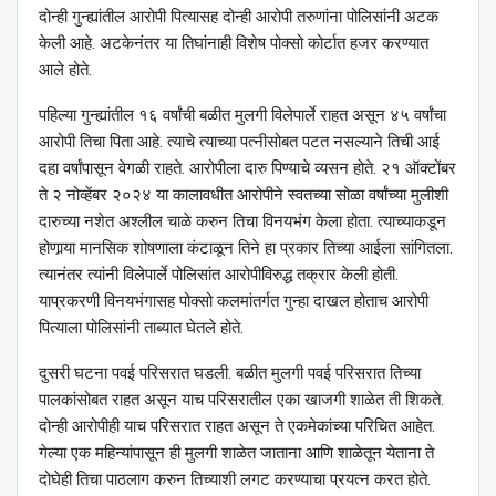
दोन्ही गुन्ह्यांतील आरोपी पित्यासह दोन्ही आरोपी तरुणांना पोलिसांनी अटक
केली आहे. अटकेनंतर या तिघांनाही विशेष पोक्सो कोर्टात हजर करण्यात
आले होते.
पहिल्या गुन्ह्यांतील १६ वर्षांची बळीत मुलगी विलेपार्ले राहत असून ४५ वर्षांचा
आरोपी तिचा पिता आहे. त्याचे त्याच्या पत्नीसोबत पटत नसल्याने तिची आई
दहा वर्षांपासून वेगळी राहते. आरोपीला दारु पिण्याचे व्यसन होते. २१ ऑक्टोंबर
ते २ नोव्हेंबर २०२४ या कालावधीत आरोपीने स्वतच्या सोळा वर्षांच्या मुलीशी
दारुच्या नशेत अश्‍लील चाळे करुन तिचा विनयभंग केला होता. त्याच्याकडून
होणार्‍या मानसिक शोषणाला कंटाळून तिने हा प्रकार तिच्या आईला सांगितला.
त्यानंतर त्यांनी विलेपार्ले पोलिसांत आरोपीविरुद्ध तक्रार केली होती.
याप्रकरणी विनयभंगासह पोक्सो कलमांतर्गत गुन्हा दाखल होताच आरोपी
पित्याला पोलिसांनी ताब्यात घेतले होते.
दुसरी घटना पवई परिसरात घडली. बळीत मुलगी पवई परिसरात तिच्या
पालकांसोबत राहत असून याच परिसरातील एका खाजगी शाळेत ती शिकते.
दोन्ही आरोपीही याच परिसरात राहत असून ते एकमेकांच्या परिचित आहेत.
गेल्या एक महिन्यांपासून ही मुलगी शाळेत जाताना आणि शाळेतून येताना ते
दोघेही तिचा पाठलाग करुन तिच्याशी लगट करण्याचा प्रयत्न करत होते.