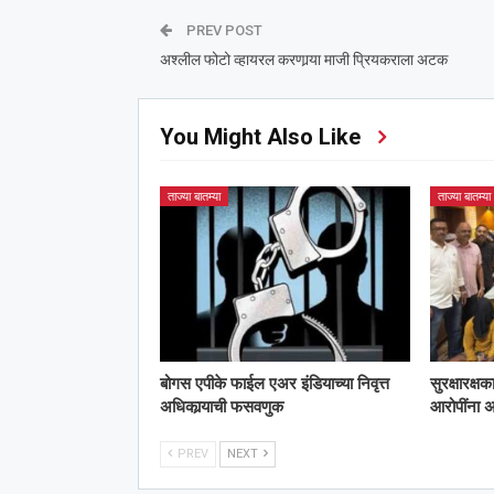
PREV POST
अश्‍लील फोटो व्हायरल करणार्‍या माजी प्रियकराला अटक
You Might Also Like
ताज्या बातम्या
ताज्या बातम्या
बोगस एपीके फाईल एअर इंडियाच्या निवृत्त
सुरक्षारक्ष
अधिकार्‍याची फसवणुक
आरोपींना
PREV
NEXT