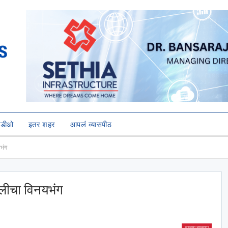
हिडीओ
इतर शहर
आपलं व्यासपीठ
यभंग
मुलीचा विनयभंग
ताज्या बातम्या