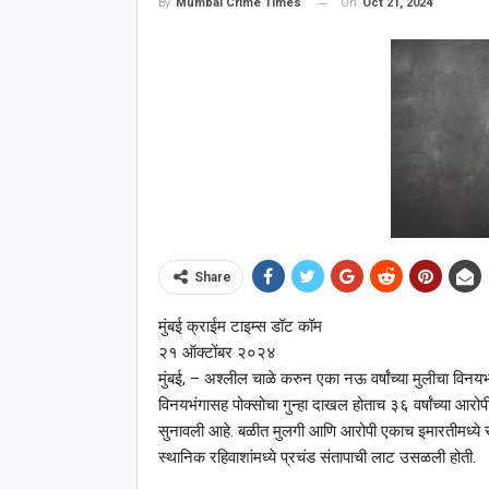
On
Oct 21, 2024
By
Mumbai Crime Times
Share
मुंबई क्राईम टाइम्स डॉट कॉम
२१ ऑक्टोंबर २०२४
मुंबई, – अश्‍लील चाळे करुन एका नऊ वर्षांच्या मुलीचा व
विनयभंगासह पोक्सोचा गुन्हा दाखल होताच ३६ वर्षांच्या आरो
सुनावली आहे. बळीत मुलगी आणि आरोपी एकाच इमारतीमध्ये राह
स्थानिक रहिवाशांमध्ये प्रचंड संतापाची लाट उसळली होती.