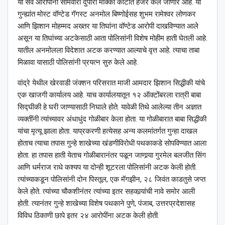
या सर्व आरोपींना सोमवारी दुपारी मोक्का कोर्टात हजर केले जाणार आहे. या
गुन्ह्यांत मोस्ट वॉण्टेड गॅगस्ट अनमोल बिष्णोईसह शुभम रामेश्‍वर लोणकर
आणि झिशान मोहम्मद अख्तर या तिघांना वॉण्टेड आरोपी दाखविण्यात आले
असून या तिघांच्या अटकेसाठी आता पोलिसांनी विशेष मोहीम हाती घेतली आहे.
यातील अनमोलला विदेशात अटक करण्यात आल्याचे वृत्त आहे. त्याचा ताबा
मिळावा यासाठी पोलिसांनी प्रयत्न सुरु केले आहे.
वांद्रे येथील खेरवाडी जंक्शन परिसरात माजी आमदार झिशान सिद्धीकी यांचे
एक खाजगी कार्यालय आहे. याच कार्यालयातून १२ ऑक्टोंबरला रात्री बाबा
सिद्घीकी हे घरी जाण्यासाठी निघाले होते. यावेळी तिथे आलेल्या तीन अज्ञात
व्यक्तींनी त्यांच्यावर अंधाधुंद गोळीबार केला होता. या गोळीबारात बाबा सिद्धीकी
यांचा मृत्यू झाला होता. याप्रकरणी हत्येसह अन्य कलमांतर्गत गुन्हा दाखल
होताच त्याचा तपास गुन्हे शाखेच्या खंडणीविरोधी पथकाकडे सोपविण्यात आला
होता. हा तपास हाती येताच गोळीबारानंतर पळून जाणार्‍या गुरमेल बलजीत सिंग
आणि धर्मराज राधे कश्यप या दोन्ही शूटरला पोलिसांनी अटक केली होती.
त्यांच्याकडून पोलिसांनी दोन पिस्तूल, एक मॅगझीन, २८ जिवंत काडतुसे जप्त
केले होते. त्यांच्या चौकशीनंतर त्यांच्या इतर सहकार्‍यांची नावे समोर आली
होती. त्यानंतर गुन्हे शाखेच्या विशेष पथकाने पुणे, पंजाब, उत्तरप्रदेशासह
विविध ठिकाणी छापे इतर २४ आरोपींना अटक केली होती.