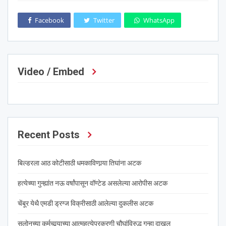
Facebook
Twitter
WhatsApp
Video / Embed
Recent Posts
बिल्डरला आठ कोटीसाठी धमकाविणार्‍या तिघांना अटक
हत्येच्या गुन्ह्यांत नऊ वर्षांपासून वॉण्टेड असलेल्या आरोपीस अटक
चेंबूर येथै एमडी ड्रग्ज विक्रीसाठी आलेल्या दुकलीस अटक
सलोनच्या कर्मचार्‍याच्या आत्महत्येप्रकरणी चौघांविरुद्ध गुन्हा दाखल