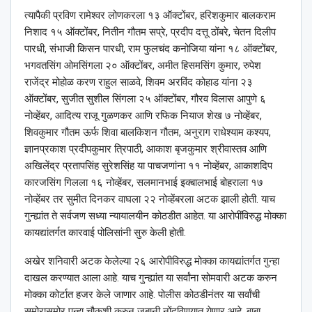
त्यापैकी प्रविण रामेश्‍वर लोणकरला १३ ऑक्टोंबर, हरिशकुमार बालकराम
निशाद १५ ऑक्टोंबर, नितीन गौतम सप्रे, प्रदीप दत्तू ठोंबरे, चेतन दिलीप
पारधी, संभाजी किसन पारधी, राम फुलचंद कनोजिया यांना १८ ऑक्टोंबर,
भगवतसिंग ओमसिंगला २० ऑक्टोंबर, अमीत हिसमसिंग कुमार, रुपेश
राजेंद्र मोहोळ करण राहुल साळवे, शिवम अरविंद कोहाड यांना २३
ऑक्टोंबर, सुजीत सुशील सिंगला २५ ऑक्टोंबर, गौरव विलास आपुणे ६
नोव्हेंबर, आदित्य राजू गुळणकर आणि रफिक नियाज शेख ७ नोव्हेंबर,
शिवकुमार गौतम ऊर्फ शिवा बालकिशन गौतम, अनुराग राधेश्याम कश्यप,
ज्ञानप्रकाश प्रदीपकुमार त्रिपाठी, आकाश बृजकुमार श्रीवास्तव आणि
अखिलेंद्र प्रतापसिंह सुरेशसिंह या पाचजणांना ११ नोव्हेंबर, आकाशदिप
कारजसिंग गिलला १६ नोव्हेंबर, सलमानभाई इक्बालभाई बोहराला १७
नोव्हेंबर तर सुमीत दिनकर वाघला २२ नोव्हेंबरला अटक झाली होती. याच
गुन्ह्यांत ते सर्वजण सध्या न्यायालयीन कोठडीत आहेत. या आरोपींविरुद्ध मोक्का
कायद्यांतर्गत कारवाई पोलिसांनी सुरु केली होती.
अखेर शनिवारी अटक केलेल्या २६ आरोपीविरुद्ध मोक्का कायद्यांतर्गत गुन्हा
दाखल करण्यात आला आहे. याच गुन्ह्यांत या सर्वांना सोमवारी अटक करुन
मोक्का कोर्टात हजर केले जाणार आहे. पोलीस कोठडीनंतर या सर्वांची
समोरासमोर पुन्हा चौकशी करुन जबानी नोंदविणयात येणार आहे. बाबा