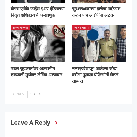
बोगस एपीके फाईल एअर इंडियाच्या
सुरक्षारक्षकाच्या हत्येचा पर्दाफाश
निवृत्त अधिकार्‍याची फसवणुक
करुन पाच आरोपींना अटक
ताज्या बातम्या
ताज्या बातम्या
शाळा सुटल्यानंतर अल्पवयीन
मध्यप्रदेशातून आलेल्या सोळा
शाळकरी मुलीवर लैगिंक अत्याचार
वर्षाला मुलाला पोलिसांनी घेतले
ताब्यात
PREV
NEXT
Leave A Reply