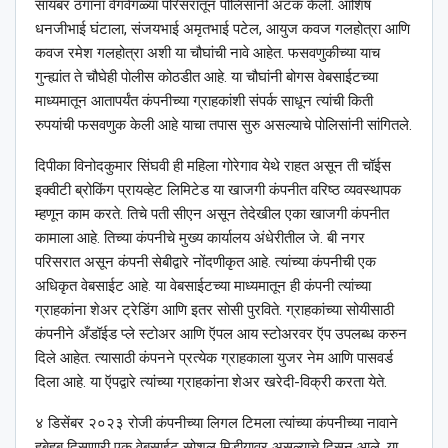
सायबर ठगांना वेगवेगळ्या परिसरातून पोलिसांनी अटक केली. आशिष
धनजीभाई घंटाला, संजयभाई अमृतभाई पटेल, आयुज कवज गलहोत्रा आणि
कवज रमेश गलहोत्रा अशी या चौघांची नावे आहेत. फसवणुकीच्या याच
गुन्ह्यांत ते चौघेही पोलीस कोठडीत आहे. या चौघांनी बोगस वेबसाईटच्या
माध्यमातून आतापर्यंत कंपनीच्या ग्राहकांशी संपर्क साधून त्यांची किती
रुपयांची फसवणुक केली आहे याचा तपास सुरु असल्याचे पोलिसांनी सांगितले.
दिपीका विनोदकुमार सिंघवी ही महिला गोरेगाव येथे राहत असून ती चॉईस
इक्वीटी ब्रोकिंग प्रायव्हेट लिमिटेड या खाजगी कंपनीत वरिष्ठ व्यवस्थापक
म्हणून काम करते. तिचे पती सीएन असून तेदेखील एका खाजगी कंपनीत
कामाला आहे. तिच्या कंपनीचे मुख्य कार्यालय अंधेरीतील जे. बी नगर
परिसरात असून कंपनी सेबीद्वारे नोंदणीकृत आहे. त्यांच्या कंपनीची एक
अधिकृत वेबसाईट आहे. या वेबसाईटच्या माध्यमातून ही कंपनी त्यांच्या
ग्राहकांना शेअर ट्रेडिंग आणि इतर सोसी पुरविते. ग्राहकांच्या सोयीसाठी
कंपनीने अँडॉईड प्ले स्टोअर आणि ऍपल आय स्टोअरवर ऍप उपलब्ध करुन
दिले आहेत. त्यासाठी कंपनने प्रत्येक ग्राहकाला युजर नेम आणि पासवर्ड
दिला आहे. या ऍपद्वारे त्यांच्या ग्राहकांना शेअर खरेदी-विक्री करता येते.
४ डिसेंबर २०२३ रोजी कंपनीच्या लिगल टिमला त्यांच्या कंपनीच्या नावाने
हुबेहुब दिसणारी एक वेबसाईट सोशल मिडीयावर असल्याचे दिसून आले. या