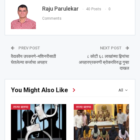
Raju Parulekar
40 Posts
0
Comments
PREV POST
NEXT POST
वैद्यकीय उपकरणे-मशिनरीसाठी
८ कोटी ६८ लाखांच्या हिर्‍यांचा
घेतलेल्या कर्जाचा अपहार
अपहारप्रकरणी ब्रोकरविरुद्ध गुन्हा
दाखल
You Might Also Like
All
ताज्या बातम्या
ताज्या बातम्या