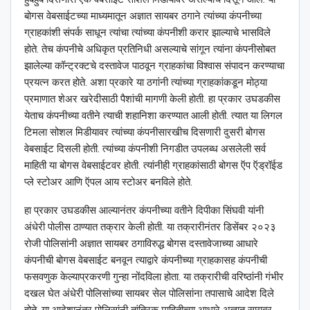
बोगस वेबसाईटच्या माध्यमातून अज्ञात सायबर ठगाने त्यांच्या कंपनीच्या
ग्राहकांशी संपर्क साधून त्यांचा त्यांच्या कंपनीशी करार झाल्याचे भासविले
होते. तेच कंपनीचे अधिकृत प्रतिनिधी असल्याचे सांगून त्यांना कंपनीसोबत
झालेल्या कॉन्ट्रक्टचे दस्तावेज पाठवून ग्राहकांचा विश्‍वास संपादन करण्याचा
प्रयत्न करत होते. अशा प्रकारे या ठगांनी त्यांच्या ग्राहकांकडून मोठ्या
प्रमाणात शेअर खरेदीसाठी पैशांची मागणी केली होती. हा प्रकार उघडकीस
येताच कंपनीच्या वतीने त्याची शहानिशा करण्यात आली होती. त्यात या लिगल
टिमला सोशल मिडीयावर त्यांच्या कंपनीसारखीच दिसणारी दुसरी बोगस
वेबसाईट दिसली होती. त्यांच्या कंपनीशी निगडीत उपलब्ध असलेली सर्व
माहिती या बोगस वेबसाईटवर होती. त्यांनीही ग्राहकांसाठी बोगस ऍप ऍड्रॉईड
प्ले स्टोअर आणि ऍपल आय स्टोअर बनविले होते.
हा प्रकार उघडकीस आल्यानंतर कंपनीच्या वतीने दिपीका सिंघवी यांनी
अंधेरी पोलीस ठाण्यात तक्रार केली होती. या तक्रारीनंतर डिसेंबर २०२३
रोजी पोलिसांनी अज्ञात सायबर ठगाविरुद्ध बोगस दस्तावेजाच्या आधारे
कंपनीची बोगस वेबसाईट बनवून त्याद्वारे कंपनीच्या ग्राहकासह कंपनीची
फसवणुक केल्याप्रकरणी गुन्हा नोंदविला होता. या तक्रारीची वरिष्ठांनी गंभीर
दखल घेत अंधेरी पोलिसांच्या सायबर सेल पोलिसांना तपासाचे आदेश दिले
होते. या आदेशानंतर पोलिसांनी तांत्रिक माहितीच्या आधारे अज्ञात सायबर