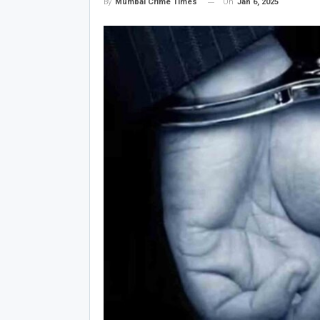
On
Jan 6, 2025
By
Mumbai Crime Times