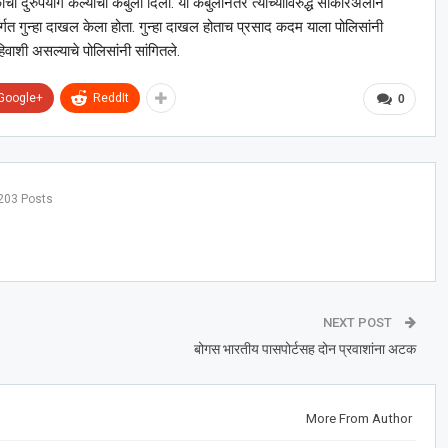
चा दुरुपयोग केल्याची कबुली दिली. या कबुलीनंतर त्याच्याविरुद्ध साकीरअलीने
गत गुन्हा दाखल केला होता. गुन्हा दाखल होताच प्रसाद कदम याला पोलिसांनी
वाशी असल्याचे पोलिसांनी सांगितले.
Google+
ReddIt
0
203 Posts
NEXT POST
बोगस भारतीय पासपोर्टसह दोन प्रवाशांना अटक
More From Author