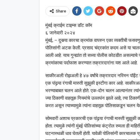
Share
मुंबई क्राईम टाइम्स डॉट कॉम
६ जानेवारी २०२४
मुंबई, – दुसर्‍या कारचा क्रमांक वापरुन एका व्यक्तीची फसव
पोलिसांनी अटक केली. प्रसाद चंद्रकांत कदम असे या चालक
आली आहे. याच गुन्ह्यांत तो सध्या पोलीस कोठडीत असल्याच
क्रमांकाचा पर्दाफाश करण्यात तक्रारदारांना यश आले आहे.
साकीरअली रोझअली हे ४७ वर्षांचे तक्रारदार नरिमन पॉईंट य
एक पांढर्‍या रंगाची मारुती सुझुकी इस्टीगा कार आहे. साकीर
भरण्याबाबत चलन आले होते. एक-दोन चलन आल्यानंतर त्यांना सं
ज्या ठिकाणी वाहतूक नियमांचे उल्लघंन झाले आहे, त्या ठिकाणी
करत असून त्याच्यामुळे त्यांना वाहतूक पोलिसाकडून चलन येत
सोमवारी अशाच प्रकारची एक पांढर्‍या रंगाची मारुती सुझुकी क
होता. त्यामुळे त्यांनी मुंबई पोलिसांच्या कंट्रोल रुमला ही माह
घटनास्थळी धाव घेतली होती. यावेळी पोलिसांनी कारचालक प्