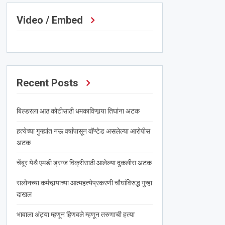
Video / Embed
Recent Posts
बिल्डरला आठ कोटीसाठी धमकाविणार्‍या तिघांना अटक
हत्येच्या गुन्ह्यांत नऊ वर्षांपासून वॉण्टेड असलेल्या आरोपीस
अटक
चेंबूर येथै एमडी ड्रग्ज विक्रीसाठी आलेल्या दुकलीस अटक
सलोनच्या कर्मचार्‍याच्या आत्महत्येप्रकरणी चौघांविरुद्ध गुन्हा
दाखल
भावाला अंट्या म्हणून हिणवले म्हणून तरुणाची हत्या