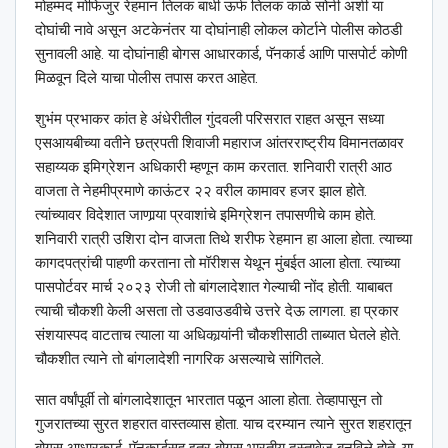
मोहम्मद मोफिजुर रेहमान तिलक बाधी ऊर्फ तिलक काळे सोनी अशी या
दोघांची नावे असून अटकेनंतर या दोघांनाही लोकल कोर्टाने पोलीस कोठडी
सुनावली आहे. या दोघांनाही बोगस आधारकार्ड, पॅनकार्ड आणि पासपोर्ट कोणी
मिळवून दिले याचा पोलीस तपास करत आहेत.
शुभंम प्रभाकर कांत हे अंधेरीतील गुंदवली परिसरात राहत असून सध्या
एसआयबीच्या वतीने छत्रपती शिवाजी महाराज आंतरराष्ट्रीय विमानतळावर
सहाय्यक इमिग्रेशन अधिकारी म्हणून काम करतात. शनिवारी रात्री आठ
वाजता ते नेहमीप्रमाणे काऊंटर २२ वरील कामावर हजर झाल होते.
त्यांच्यावर विदेशात जाणार्‍या प्रवाशांचे इमिग्रेशन तपासणीचे काम होते.
शनिवारी रात्री उशिरा दोन वाजता तिथे शरीफ रेहमान हा आला होता. त्याच्या
कागदपत्रांची पाहणी करताना तो मॉरीशस येथून मुंबईत आला होता. त्याच्या
पासपोर्टवर मार्च २०२३ रोजी तो बांगलादेशात गेल्याची नोंद होती. याबाबत
त्याची चौकशी केली असता तो उडवाउडवीचे उत्तरे देऊ लागला. हा प्रकार
संशयास्पद वाटताच त्याला या अधिकार्‍यांनी चौकशीसाठी ताब्यात घेतले होते.
चौकशीत त्याने तो बांगलादेशी नागरिक असल्याचे सांगितले.
सात वर्षांपूर्वी तो बांगलादेशातून भारतात पळून आला होता. तेव्हापासून तो
गुजरातच्या सुरत शहरात वास्तव्यास होता. याच दरम्यान त्याने सुरत शहरातून
बोगस आधारकार्ड, पॅनकार्डसह इतर बोगस भारतीय दस्तावेज बनविले होते. या