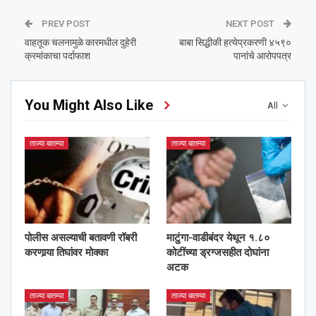
PREV POST
NEXT POST
वाहतूक चलनामुळे कारमधील दुहेरी
बाबा सिद्धीकी हत्येप्रकरणी ४५९०
क्रमांकाचा पर्दाफाश
पानांचे आरोपपत्र
You Might Also Like
All
ताज्या बातम्या
ताज्या बातम्या
पोलीस असल्याची बतावणी रॉबरी
माटुंगा-वाडीबंदर येथून १.८०
करणार्‍या तिघांवर मोक्का
कोटींच्या ड्रग्जसहीत दोघांना
अटक
ताज्या बातम्या
ताज्या बातम्या