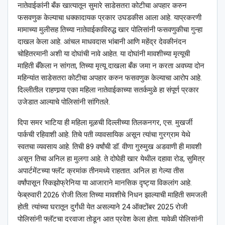
नातेवाईकांनी बँक खात्यातून सुमारे साडेसतरा कोटीचा अपहार करुन
फसवणुक केल्याचा धक्कादायक प्रकार उघडकीस आला आहे. याप्रकरणी
मामाच्या मुलीसह तिच्या नातेवाईकाविरुद्ध खार पोलिसांनी फसवणुकीचा गुन्हा
दाखल केला आहे. आंचल माधवदास भांबानी आणि महेंद्र देवकीनंदन
चोहितरमानी अशी या दोघांची नावे आहेत. या दोघांनी मावशीच्या मृत्यूची
माहिती बँकेला न सांगता, तिच्या मृत्यू दाखला बँक जमा न करता अवघ्या दोन
महिन्यांत साडेसतरा कोटीचा अपहार करुन फसवणुक केल्याचा आरोप आहे.
दिल्लीतील राहणार्‍या एका महिला नातेवाईकाच्या सतर्कमुळे हा संपूर्ण प्रकार
उजेडात आल्याचे पोलिसांनी सांगितले.
दिपा समर भाटिया ही महिला मूळची दिल्लीच्या तिलकनगर, एस. मुखर्जी
पार्कची रहिवाशी आहे. तिचे पती व्यावसायिक असून त्यांचा गुरग्राम येथे
स्वतचा व्यवसाय आहे. तिची 89 वर्षांची डॉ. वीणा गुरुमुख अडवाणी ही मावशी
असून तिचा अनिल हा मुलगा आहे. ते दोघेही खार येथील दहावा रोड, सुमित्र
अपार्टमेंटच्या फ्लॅट क्रमांक तीनमध्ये राहतात. अनिल हा गेल्या तीस
वर्षांपासून स्किझोफ्रेनिया या आजाराने मानसिक दृष्ट्या विकलांग आहे.
फेब्रुवारी 2026 रोजी तिला तिच्या मावशीचे निधन झाल्याची माहिती समजली
होती. त्यांच्या घरातून दुर्गंधी येत असल्याने 24 ऑक्टोंबर 2025 रोजी
पोलिसांनी फ्लॅटचा दरवाजा तोडून आत प्रवेश केला होता. यावेळी पोलिसांनी