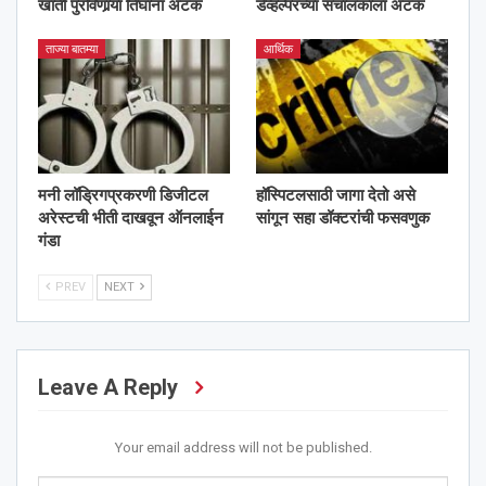
खाती पुरविणार्‍या तिघांना अटक
डेव्हल्परच्या संचालकाला अटक
ताज्या बातम्या
आर्थिक
मनी लॉड्रिगप्रकरणी डिजीटल
हॉस्पिटलसाठी जागा देतो असे
अरेस्टची भीती दाखवून ऑनलाईन
सांगून सहा डॉक्टरांची फसवणुक
गंडा
PREV
NEXT
Leave A Reply
Your email address will not be published.