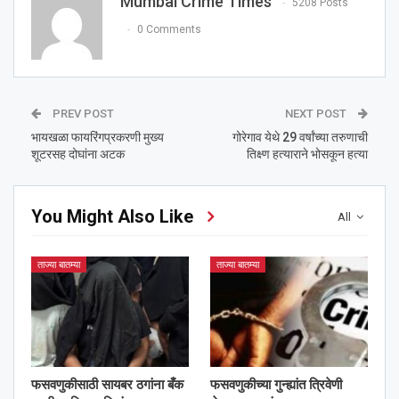
Mumbai Crime Times
5208 Posts
0 Comments
PREV POST
NEXT POST
भायखळा फायरिंगप्रकरणी मुख्य
गोरेगाव येथे 29 वर्षांच्या तरुणाची
शूटरसह दोघांना अटक
तिक्ष्ण हत्याराने भोसकून हत्या
You Might Also Like
All
ताज्या बातम्या
ताज्या बातम्या
फसवणुकीसाठी सायबर ठगांना बँक
फसवणुकीच्या गुन्ह्यांत त्रिवेणी