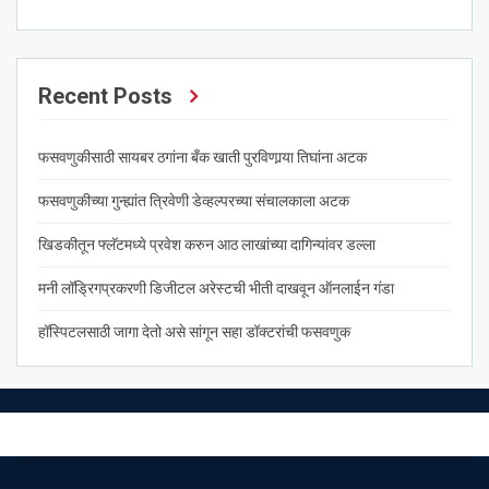
Recent Posts
फसवणुकीसाठी सायबर ठगांना बँक खाती पुरविणार्‍या तिघांना अटक
फसवणुकीच्या गुन्ह्यांत त्रिवेणी डेव्हल्परच्या संचालकाला अटक
खिडकीतून फ्लॅटमध्ये प्रवेश करुन आठ लाखांच्या दागिन्यांवर डल्ला
मनी लॉड्रिगप्रकरणी डिजीटल अरेस्टची भीती दाखवून ऑनलाईन गंडा
हॉस्पिटलसाठी जागा देतो असे सांगून सहा डॉक्टरांची फसवणुक