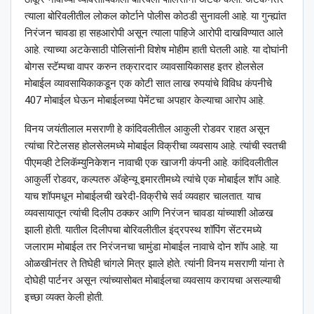
त्याला बोरिवलीतील लोकल कोर्टाने पोलीस कोठडी सुनावली आहे. या गुन्ह्यांत
निरंजन चावडा हा सहआरोपी असून त्याला पाहिजे आरोपी दाखविण्यात आले
आहे. त्याच्या अटकेसाठी पोलिसांनी विशेष मोहीम हाती घेतली आहे. या दोघांनी
बोगस स्टॅम्पचा वापर करुन तक्रारदार व्यावसायिकासह इतर होलसेल
मोबाईल व्यावसायिकाकडून एक कोटी सात लाख रुपयांचे विविध कंपनीचे
407 मोबाईल घेऊन मोबाईलच्या पेमेंटचा अपहार केल्याचा आरोप आहे.
विनय जयंतीलाल मसराणी हे कांदिवलीतील आकुली रोडवर राहत असून
त्यांचा रिटेलसह होलसेलमध्ये मोबाईल विक्रीचा व्यवसाय आहे. त्यांची स्वतची
पीएमव्ही टेलिकॅम्युनिकेशन नावाची एक खाजगी कंपनी आहे. कांदिवलीतील
आकुर्ली रोडवर, कल्पतरु अ‍ॅव्हेन्यू इमारतीमध्ये त्यांचे एक मोबाईल शॉप आहे.
याच शॉपमधून मोबाईलची खरेदी-विक्रीचे सर्व व्यवहार चालतात. याच
व्यवसायातून त्यांची दिलीप ठक्कर आणि निरंजन चावडा यांच्याशी ओळख
झाली होती. यातील दिलीपचा बोरिवलीतील इंद्रपस्थ शॉपिंग सेंटरमध्ये
जलाराम मोबाईल तर निरंजनचा चामुंडा मोबाईल नावाचे दोन शॉप आहे. या
ओळखीनंतर ते तिघेही चांगले मित्र झाले होते. त्यांनी विनय मसराणी यांना ते
दोघेही पार्टनर असून त्यांच्यासोबत मोबाईलचा व्यवसाय करायचा असल्याची
इच्छा व्यक्त केली होती.