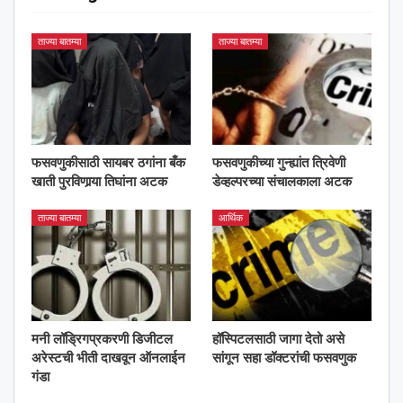
ताज्या बातम्या
ताज्या बातम्या
फसवणुकीसाठी सायबर ठगांना बँक
फसवणुकीच्या गुन्ह्यांत त्रिवेणी
खाती पुरविणार्‍या तिघांना अटक
डेव्हल्परच्या संचालकाला अटक
ताज्या बातम्या
आर्थिक
मनी लॉड्रिगप्रकरणी डिजीटल
हॉस्पिटलसाठी जागा देतो असे
अरेस्टची भीती दाखवून ऑनलाईन
सांगून सहा डॉक्टरांची फसवणुक
गंडा