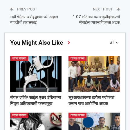
PREV POST
NEXT POST
गावी गेलेल्या वयोवृद्धाच्या घरी अज्ञात
1.07 कोटीच्या फसवणुकीप्रकरणी
व्यक्तीची हातसफाई
मोबाईल व्यावसायिकाला अटक
You Might Also Like
All
ताज्या बातम्या
ताज्या बातम्या
बोगस एपीके फाईल एअर इंडियाच्या
सुरक्षारक्षकाच्या हत्येचा पर्दाफाश
निवृत्त अधिकार्‍याची फसवणुक
करुन पाच आरोपींना अटक
ताज्या बातम्या
ताज्या बातम्या