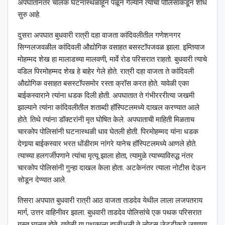
अपघातानंतर चालक घटनास्थळाहून पळून गेल्याने त्याचा पोलिसांकडून शोध
सुरु आहे.
दुसरा अपघात बुधवारी रात्री दहा वाजता कांदिवलीतील गणेशनगर
सिग्नलजवळील कांदिवली औद्योगिक वसाहत बसस्टॉपजवळ झाला. इम्तियाज
मोहम्मद शेख हा मालाडच्या मालवणी, मार्वे रोड परिसरात राहतो. बुधवारी त्याचे
वडिल पिरमोहम्मद शेख हे बाहेर गेले होते. रात्री दहा वाजता ते कांदिवली
औद्योगिक वसाहत बसस्टॉपसमोर रस्ता क्रॉस करत होते. यावेळी एका
बाईकस्वाराने त्यांना धडक दिली होती. अपघातात ते गंभीरररीत्या जखमी
झाल्याने त्यांना कांदिवलीतील शताब्दी हॉस्पिटलमध्ये दाखल करण्यात आले
होते. तिथे त्यांना डॉक्टरांनी मृत घोषित केले. अपघाताची माहिती मिळताच
चारकोप पोलिसांनी घटनास्थळी धाव घेतली होती. पिरमोहम्मद यांना धडक
देणार्‍या बाईकस्वार भरत धोंडीराम नांगरे यानेच हॉस्पिटलमध्ये आणले होते.
त्याच्या हलगर्जीपणाने त्यांचा मृत्यू झाला होता, त्यामुळे त्याच्याविरुद्ध नंतर
चारकोप पोलिसांनी गुन्हा दाखल केला होता. अटकेनंतर त्याला नोटीस देऊन
सोडून देण्यात आले.
तिसरा अपघात बुधवारी रात्री आठ वाजता ताडदेव येथील लाला लजपतराय
मार्ग, उत्तर वाहिनीवर झाला. बुधवारी ताडदेव पोलिसांचे एक पथक परिसरात
गस्त घालत होते, यावेळी या पथकाला हाजीअली ते लोटस जेट्टीकडे जाणार्‍या