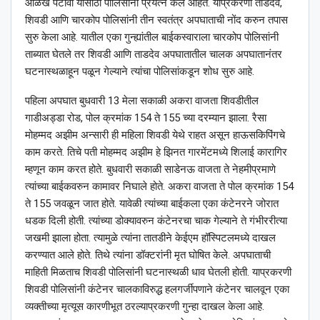
ओळख पटावी यासाठी पोलिसांनी प्रयत्न केले आहेत. याप्रकरणी ताडदेव,
शिवडी आणि चारकोप पोलिसांनी तीन स्वतंत्र अपघाताची नोंद करुन तपास
सुरु केला आहे. यातील एका गुन्ह्यांतील बाईकस्वाराला चारकोप पोलिसांनी
ताब्यात घेतले तर शिवडी आणि ताडदेव अपघातातील चालक अपघातानंतर
घटनास्थळाहून पळून गेल्याने त्यांचा पोलिसांकडून शोध सुरु आहे.
पहिला अपघात बुधवारी 13 मेला सकाळी अकरा वाजता शिवडीतील
गाडीअड्डा रोड, पोल क्रमांक 154 ते 155 च्या दरम्यान झाला. रैसा
मोहम्मद अझीम अन्सारी ही महिला शिवडी येथे राहत असून हाऊसकिपिंगचे
काम करते. तिचे पती मोहम्मद अझीम हे झिनत गारमेंटमध्ये शिलाई कारागिर
म्हणून काम करत होते. बुधवारी सकाळी साडेनऊ वाजता ते नेहमीप्रमाणे
त्यांच्या बाईकवरुन कामावर निघाले होते. अकरा वाजता ते पोल क्रमांक 154
ते 155 जवळून जात होते. यावेळी त्यांच्या बाईकला एका कंटेनरने जोरात
धडक दिली होती. त्यांच्या डोक्यावरुन कंटेनरचा चाक गेल्याने ते गंभीररीत्या
जखमी झाला होता. त्यामुळे त्यांना तातडीने केईएम हॉस्पिटलमध्ये दाखल
करण्यात आले होते. तिथे त्यांना डॉक्टरांनी मृत घोषित केले. अपघाताची
माहिती मिळताच शिवडी पोलिसांनी घटनास्थळी धाव घेतली होती. याप्रकरणी
शिवडी पोलिसांनी कंटेनर चालकाविरुद्ध हलगर्जीपणाने कंटेनर चालवून एका
व्यक्तीच्या मृत्यूस कारणीभूत ठरल्याप्रकरणी गुन्हा दाखल केला आहे.