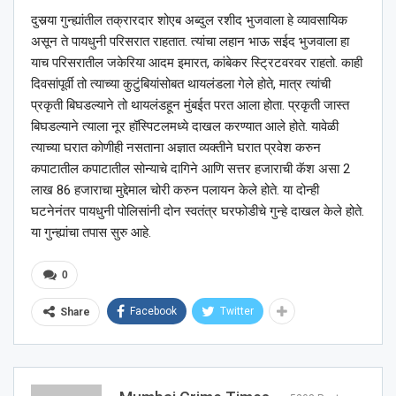
दुसर्‍या गुन्ह्यांतील तक्रारदार शोएब अब्दुल रशीद भुजवाला हे व्यावसायिक
असून ते पायधुनी परिसरात राहतात. त्यांचा लहान भाऊ सईद भुजवाला हा
याच परिसरातील जकेरिया आदम इमारत, कांबेकर स्ट्रिटवरवर राहतो. काही
दिवसांपूर्वी तो त्याच्या कुटुंबियांसोबत थायलंडला गेले होते, मात्र त्यांची
प्रकृती बिघडल्याने तो थायलंडहून मुंबईत परत आला होता. प्रकृती जास्त
बिघडल्याने त्याला नूर हॉस्पिटलमध्ये दाखल करण्यात आले होते. यावेळी
त्याच्या घरात कोणीही नसताना अज्ञात व्यक्तीने घरात प्रवेश करुन
कपाटातील कपाटातील सोन्याचे दागिने आणि सत्तर हजाराची कॅश असा 2
लाख 86 हजाराचा मुद्देमाल चोरी करुन पलायन केले होते. या दोन्ही
घटनेनंतर पायधुनी पोलिसांनी दोन स्वतंत्र घरफोडीचे गुन्हे दाखल केले होते.
या गुन्ह्यांचा तपास सुरु आहे.
0
Facebook
Twitter
Share