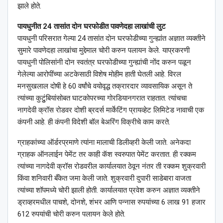
झाले होते.
पायधुनीत 24 तासांत दोन घरफोडीत पावणेदहा लाखांची लुट
पायधुनी परिसरात गेल्या 24 तासांत दोन घरफोडीच्या गुन्ह्यांत अज्ञात व्यक्तीने
सुमारे पावणेदहा लाखांचा मुद्देमाल चोरी करुन पलायन केले. याप्रकरणी
पायधुनी पोलिसांनी दोन स्वतंत्र घरफोडीच्या गुन्ह्यांची नोंद करुन पळून
गेलेल्या आरोपींच्या अटकेसाठी विशेष मोहीम हाती घेतली आहे. विरल
मनसुखलाल दोषी हे 60 वर्षांचे वयोवृद्ध तक्रारदार व्यावसायिक असून ते
त्यांच्या कुटुुंबियांसोबत घाटकोपरच्या गोरडियानगरात राहतात. त्यांचचा
नागदेवी क्रॉस रोडवर दोशी ब्रदर्स मार्केटिंग प्रायव्हेट लिमिटेड नावाची एक
कंपनी आहे. ही कंपनी विदेशी बॉल बेअरिंग विक्रीचे काम करते.
ग्राहकांच्या ऑर्डरप्रमाणे त्यांना मालाची डिलीव्हरी केली जाते. अनेकदा
ग्राहक ऑनलाईन पेमेंट तर काही कॅश स्वरुपात पेमेंट करतात. ही रक्कम
त्यांच्या नागदेवी क्रॉस रोडवरील कार्यालयात ठेवून नंतर ती रक्कम शुक्रवारी
किंवा शनिवारी बँकेत जमा केली जाते. शुक्रवारी दुपारी साडेबारा वाजता
त्यांच्या शॉपमध्ये चोरी झाली होती. कार्यालयात प्रवेश करुन अज्ञात व्यक्तीने
ड्राव्हरमधील पाचशे, दोनशे, शंभर आणि पन्नास रुपयांच्या 6 लाख 91 हजार
612 रुपयांची चोरी करुन पलायन केले होते.