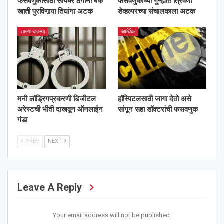
फसवणुकीसाठी सायबर ठगांना बँक
फसवणुकीच्या गुन्ह्यांत त्रिवेणी
खाती पुरविणार्‍या तिघांना अटक
डेव्हल्परच्या संचालकाला अटक
ताज्या बातम्या
आर्थिक
मनी लॉड्रिगप्रकरणी डिजीटल
हॉस्पिटलसाठी जागा देतो असे
अरेस्टची भीती दाखवून ऑनलाईन
सांगून सहा डॉक्टरांची फसवणुक
गंडा
PREV
NEXT
Leave A Reply
Your email address will not be published.