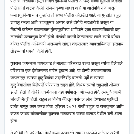
पोलीस निरीक्षक म्हणून निवृत्त झालेल्या पोलीस अधिकार्‍याच्या मुलाला दिडोंशी
पोलिसांनी अटक केली. संजय कृष्णा जाधव असे या आरोपीचे नाव असून
फसवणुकीच्या याच गुन्ह्यांत तो सध्या पोलीस कोठडीत आहे. या गुन्ह्यांत राहुल
शायलू यमला आणि राजकुमार अय्यर असे दोघेही सहआरोपी असून या
तिघांनी कंटेनर व्यवसायात गुंतवणुकीच्या आमिषाने एका व्यावसायिकाची दहा
लाखांची फसवणुक केली होती. पैशांची मागणी केल्यानंतर त्याने त्याचे वडिल
वरिष्ठ पोलीस अधिकारी असल्याचे सांगून तक्रारदार व्यावसायिकाला हातपाय
तोडण्याची धमकी दिली होती.
युवराज जगन्नाथ गायकवाड हे मालाड परिसरात राहत असून त्यांचा विलेपार्ले
परिसरात एक झेरॉक्ससह मार्बल दुकान आहे. या दोन्ही व्यवयसायाच्या
उत्पनातून त्यांच्या कुटुंबियांचा उदरनिर्वाह चालतो. पूर्वी ते त्यांच्या
कुटुबियांसोबत विलेपार्ले परिसरात राहत होते. तिथेच त्यांची राहुलशी ओळख
झाली होती. ते दोघेही एकमेकांना दहा वर्षांपासून ओळखत होते, त्यामुळे त्यांची
चांगली मैत्री होती. राहुल हा विविध बँकेतून पर्सनल लोन देण्यासह प्रॉपटी
एजंट म्हणून काम करत होता. एप्रिल २०२६ रोजी राहुल हा राजकुमार आणि
संजय जाधव यांच्यासोबत युवराज गायकवाड यांच्या मालाड येथील घरी आला
होता.
ते दोघेही जेएनपीटीहून वेगवेगळ्या प्रकारचे सामान भरलेले कंटेनर खरेदी