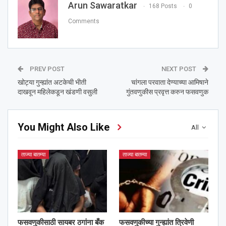
Arun Sawaratkar
168 Posts
0
Comments
PREV POST
NEXT POST
खोट्या गुन्ह्यांत अटकेची भीती
चांगला परवाता देण्याच्या आमिषाने
दाखवून महिलेकडून खंडणी वसुली
गुंतवणुकीस प्रवृत्त करुन फसवणुक
You Might Also Like
All
ताज्या बातम्या
ताज्या बातम्या
फसवणुकीसाठी सायबर ठगांना बँक
फसवणुकीच्या गुन्ह्यांत त्रिवेणी