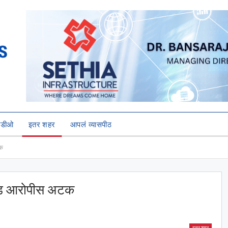
हिडीओ
इतर शहर
आपलं व्यासपीठ
टक
ॉण्टेड आरोपीस अटक
इतर शहर