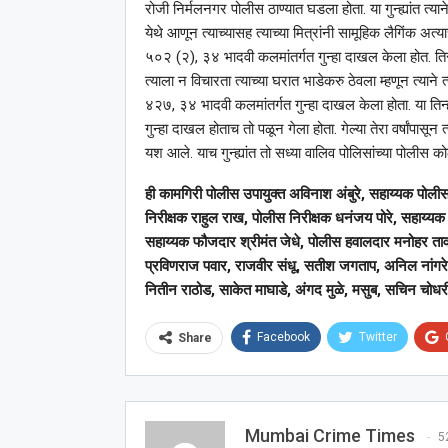
रोजी निर्मलनगर पोलीस ठाण्यात घडला होता. या गुन्ह्यांत त्
येथे आणून त्याच्यासह त्याच्या मित्रांनी सामूहिक लैगिंक 
५०२ (२), ३४ भादवी कलमांतर्गत गुन्हा दाखल केला होत. तिस
त्याला न विचारता त्याच्या घरात भाडेकरु ठेवला म्हणून त्याने त
४२७, ३४ भादवी कलमांतर्गत गुन्हा दाखल केला होता. या तिन्ही 
गुन्हा दाखल होताच तो पळून गेला होता. गेल्या तेरा वर्षांपा
यश आले. याच गुन्ह्यांत तो सध्या वालिव पोलिसांच्या पोलीस
ही कामगिरी पोलीस उपायुक्त अविनाश अंबुरे, सहाय्यक पोलीस आय
निरीक्षक राहुल राख, पोलीस निरीक्षक धनंजय पोरे, सहाय्यक 
सहाय्यक फौजदार श्रीमंत जेधे, पोलीस हवालदार मनोहर तावरे
प्रविणराज पवार, राजवीर संधू, सतीश जगताप, अनिल नांगरे, र
नितीन राठोड, साकेत माघाडे, अंगद मुळे, मसुब, सचिन चोधरी
Facebook
Twitter
Share
Mumbai Crime Times
5