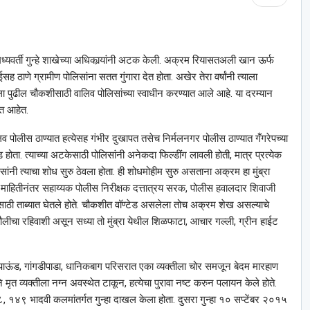
 मध्यवर्ती गुन्हे शाखेच्या अधिकार्‍यांनी अटक केली. अक्रम रियासतअली खान ऊर्फ
ईसह ठाणे ग्रामीण पोलिसांना सतत गुंगारा देत होता. अखेर तेरा वर्षांनी त्याला
पुढील चौकशीसाठी वालिव पोलिसांच्या स्वाधीन करण्यात आले आहे. या दरम्यान
रत आहेत.
ालिव पोलीस ठाण्यात हत्येसह गंभीर दुखापत तसेच निर्मलनगर पोलीस ठाण्यात गँगरेपच्या
न वॉण्टेड होता. त्याच्या अटकेसाठी पोलिसांनी अनेकदा फिल्डींग लावली होती, मात्र प्रत्येक
सांनी त्याचा शोध सुरु ठेवला होता. ही शोधमोहीम सुरु असताना अक्रम हा मुंब्रा
ा माहितीनंतर सहाय्यक पोलीस निरीक्षक दत्तात्रय सरक, पोलीस हवालदार शिवाजी
कशीसाठी ताब्यात घेतले होते. चौकशीत वॉण्टेड असलेला तोच अक्रम शेख असल्याचे
लीचा रहिवाशी असून सध्या तो मुंब्रा येथील शिळफाटा, आचार गल्ली, ग्रीन हाईट
ंपाऊंड, गांगडीपाडा, धानिकबाग परिसरात एका व्यक्तीला चोर समजून बेदम मारहाण
ाने मृत व्यक्तीला नग्न अवस्थेत टाकून, हत्येचा पुरावा नष्ट करुन पलायन केले होते.
४९ भादवी कलमांतर्गत गुन्हा दाखल केला होता. दुसरा गुन्हा १० सप्टेंबर २०१५