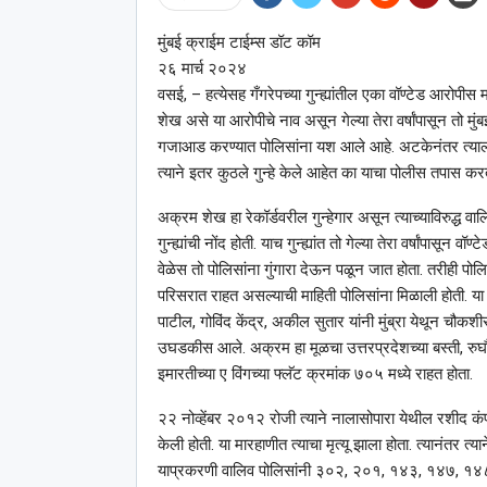
मुंबई क्राईम टाईम्स डॉट कॉम
२६ मार्च २०२४
वसई, – हत्येसह गँगरेपच्या गुन्ह्यांतील एका वॉण्टेड आरोपीस
शेख असे या आरोपीचे नाव असून गेल्या तेरा वर्षांपासून तो मुंब
गजाआड करण्यात पोलिसांना यश आले आहे. अटकेनंतर त्याला 
त्याने इतर कुठले गुन्हे केले आहेत का याचा पोलीस तपास क
अक्रम शेख हा रेकॉर्डवरील गुन्हेगार असून त्याच्याविरुद्ध व
गुन्ह्यांची नोंद होती. याच गुन्ह्यांत तो गेल्या तेरा वर्षांपासू
वेळेस तो पोलिसांना गुंगारा देऊन पळून जात होता. तरीही पोलि
परिसरात राहत असल्याची माहिती पोलिसांना मिळाली होती. य
पाटील, गोविंद केंद्र, अकील सुतार यांनी मुंब्रा येथून चौ
उघडकीस आले. अक्रम हा मूळचा उत्तरप्रदेशच्या बस्ती, रुघौ
इमारतीच्या ए विंगच्या फ्लॅट क्रमांक ७०५ मध्ये राहत होता.
२२ नोव्हेंबर २०१२ रोजी त्याने नालासोपारा येथील रशीद क
केली होती. या मारहाणीत त्याचा मृत्यू झाला होता. त्यानंतर त्य
याप्रकरणी वालिव पोलिसांनी ३०२, २०१, १४३, १४७, १४८, १