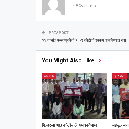
0 Comments
PREV POST
२४ तासांत फसवणुकीची १.०२ कोटीची रक्कम वाचविण्यात यश
You Might Also Like
इतर शहर
इतर शहर
बिल्डरला आठ कोटीसाठी धमकाविणार्‍या
महसूल-वन 