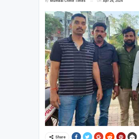
On
Apr 26, 2024
By
Mumbai Crime Times
Share