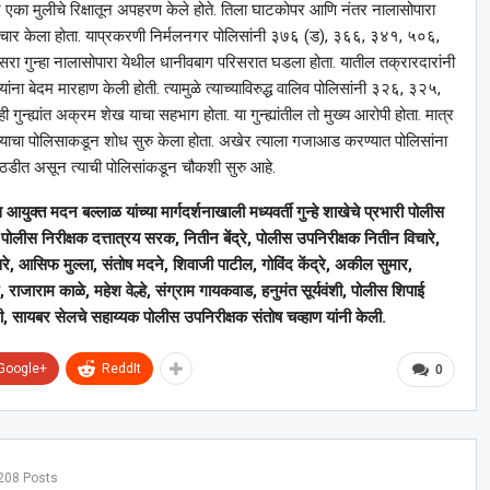
याने एका मुलीचे रिक्षातून अपहरण केले होते. तिला घाटकोपर आणि नंतर नालासोपारा
अत्याचार केला होता. याप्रकरणी निर्मलनगर पोलिसांनी ३७६ (ड), ३६६, ३४१, ५०६,
रा गुन्हा नालासोपारा येथील धानीवबाग परिसरात घडला होता. यातील तक्रारदारांनी
्यांना बेदम मारहाण केली होती. त्यामुळे त्याच्याविरुद्ध वालिव पोलिसांनी ३२६, ३२५,
गुन्ह्यांत अक्रम शेख याचा सहभाग होता. या गुन्ह्यांतील तो मुख्य आरोपी होता. मात्र
सून त्याचा पोलिसाकडून शोध सुरु केला होता. अखेर त्याला गजाआड करण्यात पोलिसांना
 कोठडीत असून त्याची पोलिसांकडून चौकशी सुरु आहे.
ुक्त मदन बल्लाळ यांच्या मार्गदर्शनाखाली मध्यवर्ती गुन्हे शाखेचे प्रभारी पोलीस
पोलीस निरीक्षक दत्तात्रय सरक, नितीन बेंद्रे, पोलीस उपनिरीक्षक नितीन विचारे,
, आसिफ मुल्ला, संतोष मदने, शिवाजी पाटील, गोविंद केंद्रे, अकील सुमार,
ाजाराम काळे, महेश वेल्हे, संग्राम गायकवाड, हनुमंत सूर्यवंशी, पोलीस शिपाई
, सायबर सेलचे सहाय्यक पोलीस उपनिरीक्षक संतोष चव्हाण यांनी केली.
Google+
ReddIt
0
208 Posts