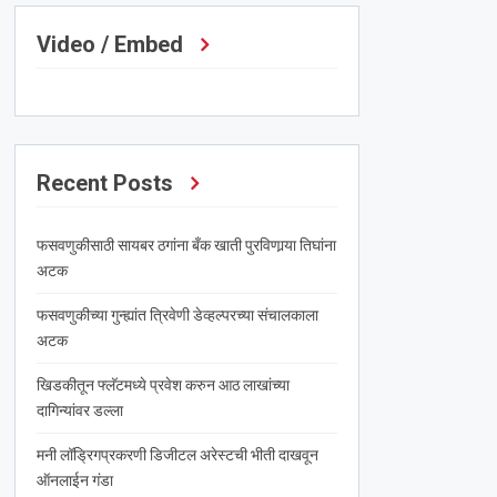
Video / Embed
Recent Posts
फसवणुकीसाठी सायबर ठगांना बँक खाती पुरविणार्‍या तिघांना
अटक
फसवणुकीच्या गुन्ह्यांत त्रिवेणी डेव्हल्परच्या संचालकाला
अटक
खिडकीतून फ्लॅटमध्ये प्रवेश करुन आठ लाखांच्या
दागिन्यांवर डल्ला
मनी लॉड्रिगप्रकरणी डिजीटल अरेस्टची भीती दाखवून
ऑनलाईन गंडा