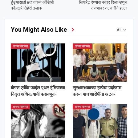
हुंड्यासाठी छळ करुन ऑडिओ
सिगारेट देण्यास नकार दिला म्हणून
कॉलद्वारे तिहेरी तलाक
तरुणावर तलवारीने हल्ला
You Might Also Like
All
ताज्या बातम्या
ताज्या बातम्या
बोगस एपीके फाईल एअर इंडियाच्या
सुरक्षारक्षकाच्या हत्येचा पर्दाफाश
निवृत्त अधिकार्‍याची फसवणुक
करुन पाच आरोपींना अटक
ताज्या बातम्या
ताज्या बातम्या