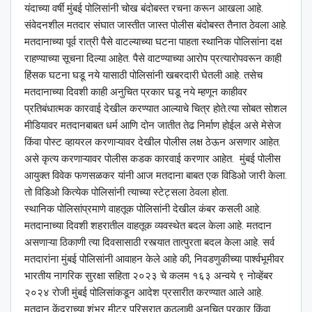
यंदाच्या वर्षी मुंबई पोलिसांनी चोख बंदोबस्त रचना करून आखला आहे.
संवेदनशील मतदार संघात जास्तीत जास्त पोलीस बंदोबस्त तैनात ठेवला आहे.
मतदानाच्या पूर्व रात्री पैसे वाटल्याच्या घटना पाहता स्थानिक पोलिसांना दक्ष
राहण्याच्या सूचना दिल्या आहेत. पैसे वाटण्याच्या आरोप प्रत्यारोपवरून काही
हिंसक घटना घडू नये यासाठी पोलिसांनी खबरदारी घेतली आहे. तसेच
मतदानाच्या दिवशी काही अनुचित प्रकार घडू नये म्हणून काहीवर
प्रतिबंधात्मक कारवाई देखील करण्यात आल्याचे चित्र होते.त्या सोबत सोशल
मीडियावर मतदानबाबत धर्म आणि दोन जातीत तेढ निर्माण होईल असे मेसेज
किंवा पोस्ट व्हायरल करणाऱ्यावर देखील पोलीस लक्ष ठेऊन असणार आहेत.
असे कृत्य करणाऱ्यावर पोलीस कडक कारवाई करणार आहेत. मुंबई पोलीस
आयुक्त विवेक फणसळकर यांनी आज मतदाना बाबत एक विडिओ जारी केला.
तो विडिओ कित्येक पोलिसांनी त्याच्या स्टेट्सला ठेवला होता.
स्थानिक पोलिसांप्रमाणे वाहतूक पोलिसांनी देखील कंबर कसली आहे.
मतदानाच्या दिवशी शहरातील वाहतूक व्यवस्थेत बदल केला आहे. मतदान
असणाऱ्या ठिकाणी त्या दिवसासाठी रस्त्यात तात्पुरता बदल केला आहे. सर्व
मतदारांना मुंबई पोलिसांनी आवाहन केले आहे की, निवडणुकीच्या पार्श्‍वभूमीवर
भारतीय नागरिक सुरक्षा सहिता २०२३ चे कलम १६३ अन्वये ९ नोव्हेंबर
२०२४ रोजी मुंबई पोलिसांकडून आदेश प्रसारीत करण्यात आले आहे.
मतदान केंद्राच्या शंभर मीटर परिसरात कुठलाही अनुचित प्रकार किंवा