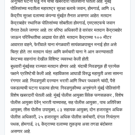
अनुचित घटना घडू नये याची खबरदारी पोलिसांनी घेतली आहे. मुंबई
पोलिसांच्या मदतीला महाराष्ट्र सुरक्षा बलाचे जवान, होमगार्ड, आणि २६
केंद्रीय सुरक्षा दलाच्या कंपन्या मुंबईत तैनात असणार आहेत. मतदान
केंद्राबाहेर स्थानिक पोलिसांच्या सोबतीला होमगार्ड, एमएसएफचे जवान
तैनात ठेवले जाणार आहे. तर वरिष्ठ अधिकारी हे वारंवार मतदान केंद्राबाहेर
जाऊन परिस्थितीचा आढावा घेत होते. मतदान केंद्राच्या १०० मीटर
आवारात वाहने, फेरीवाले याना मंगळवारी सायंकाळपासून मनाई होत असे
चित्र होते. तर मतदान यंत्र आणि कर्मचारी याना ने आन करण्यासाठी
बेस्टच्या वाहनांना देखील विशिष्ट व्यवस्था केली होती.
बुधवारी मुंबईसह राज्यात मतदान होणार आहे. यंदाची निवडणूक ही प्रत्येक
पक्षाने प्रतिष्टेची केली आहे. महाविकास आघाडी विरुद्ध महायुती असा सामना
रंगणार आहे. निवडणुकी दरम्यान भरारी आणि स्थिर पथकाने चांदी, पैसे
पकडल्याची घटना घडल्या होत्या. निवडणुकीच्या अनुषंगाने मुंबई पोलिसांनी
विशेष खबरदारी घेतली आहे. मुंबई पोलीस आयुक्त विवेक फणसळकर , विशेष
पोलीस आयुक्त देवेंन् भारती याच्यासह, सह पोलीस आयुक्त , पाच अतिरिक्त
आयुक्त, तीस पोलीस उपायुक्त, ८३ सहायक आयुक्त, दोन हजाराहून अधिक
पोलीस अधिकारी, २५ हजाराहून अधिक पोलीस कर्मचारी, दंगल नियंत्रण
पथक, होमगार्ड, २६ केंद्राच्या दलाच्या तुकड्या असा तगडा बंदोबस्त
असणार आहे.