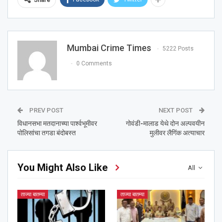
Mumbai Crime Times
5222 Posts
0 Comments
PREV POST
NEXT POST
विधानसभा मतदानाच्या पार्श्‍वभूमीवर
गोवंडी-मालाड येथे दोन अल्पवयीन
पोलिसांचा तगडा बंदोबस्त
मुलीवर लैगिंक अत्याचार
You Might Also Like
All
ताज्या बातम्या
ताज्या बातम्या