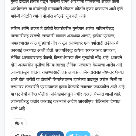
गुन्हा दाखल होताच पळून गेलेल्या दोन्ही आरोपींना पोलिसांनी अटक केली.
अटकेनंतर या दोघांनाही मंगळवारी लोकल कोर्टात हजर करण्यात आले होते.
यावेळी कोर्टाने त्यांना पोलीस कोठडी सुनावली आहे.
सचिन आणि अजय हे दोघेही रेकार्डवरील गुन्हेगार आहेत. सचिनविरुद्ध
मारामारीसह खंडणी, सरकारी कामात अडथळा आणणे, हत्येचा प्रयत्न,
अपहरणासह आठ गुन्ह्यांची नोंद असून त्याच्यावर एक वर्षासाठी तडीपारची
कारवाई करण्यात आली होती. अजयविरुद्ध हत्येचा प्रयत्नासह अपहरण,
लैगिंक अत्याचारासह पोक्सो, विनयभंगाच्या तीन गुन्ह्यांची नोंद आहे. अजयने
दोन अल्पवयीन मुलीचा विनयभंगासह लैगिंक अत्याचार केल्याचा आरोप आहे.
त्याच्याकडून शांतता राखण्यासाठी एक लायक जामिनदारासह बंधपत्र घेण्यत
आले होते. तरीही या दोघांनी सिगारेटवरुन झालेल्या वादातून उशेल निली या
तरुणावर तलवारीने प्राणघातक हल्ला केल्याचे तपासात उघडकीस आले आहे.
या घटनेची वरिष्ठ पोलीस अधिकार्‍यांकडून गंभीर दखल घेण्यात आली आहे.
त्यांच्याविरुद्ध कठोर कारवाई करण्याचे आदेश आरसीएफ पोलिसांना देण्यात
आले आहे.
0
Facebook
Twitter
Share