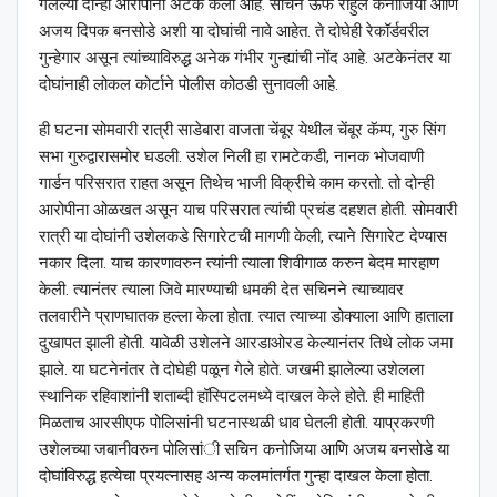
गेलेल्या दोन्ही आरोपींना अटक केली आहे. सचिन ऊर्फ राहुल कनोजिया आणि
अजय दिपक बनसोडे अशी या दोघांची नावे आहेत. ते दोघेही रेकॉर्डवरील
गुन्हेगार असून त्यांच्याविरुद्ध अनेक गंभीर गुन्ह्यांची नोंद आहे. अटकेनंतर या
दोघांनाही लोकल कोर्टाने पोलीस कोठडी सुनावली आहे.
ही घटना सोमवारी रात्री साडेबारा वाजता चेंबूर येथील चेंबूर कॅम्प, गुरु सिंग
सभा गुरुद्वारासमोर घडली. उशेल निली हा रामटेकडी, नानक भोजवाणी
गार्डन परिसरात राहत असून तिथेच भाजी विक्रीचे काम करतो. तो दोन्ही
आरोपीना ओळखत असून याच परिसरात त्यांची प्रचंड दहशत होती. सोमवारी
रात्री या दोघांनी उशेलकडे सिगारेटची मागणी केली, त्याने सिगारेट देण्यास
नकार दिला. याच कारणावरुन त्यांनी त्याला शिवीगाळ करुन बेदम मारहाण
केली. त्यानंतर त्याला जिवे मारण्याची धमकी देत सचिनने त्याच्यावर
तलवारीने प्राणघातक हल्ला केला होता. त्यात त्याच्या डोक्याला आणि हाताला
दुखापत झाली होती. यावेळी उशेलने आरडाओरड केल्यानंतर तिथे लोक जमा
झाले. या घटनेनंतर ते दोघेही पळून गेले होते. जखमी झालेल्या उशेलला
स्थानिक रहिवाशांनी शताब्दी हॉस्पिटलमध्ये दाखल केले होते. ही माहिती
मिळताच आरसीएफ पोलिसांनी घटनास्थळी धाव घेतली होती. याप्रकरणी
उशेलच्या जबानीवरुन पोलिसांी सचिन कनोजिया आणि अजय बनसोडे या
दोघांविरुद्ध हत्येचा प्रयत्नासह अन्य कलमांतर्गत गुन्हा दाखल केला होता.