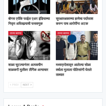
बोगस एपीके फाईल एअर इंडियाच्या
सुरक्षारक्षकाच्या हत्येचा पर्दाफाश
निवृत्त अधिकार्‍याची फसवणुक
करुन पाच आरोपींना अटक
ताज्या बातम्या
ताज्या बातम्या
शाळा सुटल्यानंतर अल्पवयीन
मध्यप्रदेशातून आलेल्या सोळा
शाळकरी मुलीवर लैगिंक अत्याचार
वर्षाला मुलाला पोलिसांनी घेतले
ताब्यात
PREV
NEXT