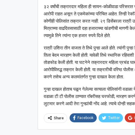
३२ वर्षांची तक्रारदार महिला ही सायन-कोळीवाडा परिसरात 
आरोपी राहत असून ते एकमेकांच्या परिचित आहेत. तिन्ही रेकॉर्डव
कोणीही पोलिसांत तक्रार करत नाही. २९ डिसेंबरला रात्री उशिरा
मित्राच्या वाढदिवसासाठी दहा हजाराच्या खंडणीची मागणी केली 
त्यामुळे तिने त्यांना एक हजार रुपये दिले होते.
रात्री उशिरा तीन वाजता ते तिथे पुन्हा आले होते. त्यांनी पुन्
तिला बेदम मारहाण केली होती. यावेळी तिथे स्थानिक रहिवाशी जम
तोडफोड केली होती. या घटनेने तक्रारदार महिला प्रचंड घाबरल
आरोपीविरुद्ध तक्रार केली होती. या तक्रारीची वरिष्ठ पोलीस
करणे तसेच अन्य कलमांतर्गत गुन्हा दाखल केला होता.
गुन्हा दाखल होताच पळून गेलेल्या सत्याला पोलिसांनी वडाळा य
वडाळा टी टी पोलीस ठाण्यात रॉबरीसह घरफोडी, मारहण करणे,
लुटमार करणे आदी तेरा गुन्ह्यांची नोंद आहे. त्याचे दोन्ही स
Facebook
Twitter
Share