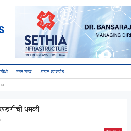
हिडीओ
इतर शहर
आपलं व्यासपीठ
 धमकी
ठी खंडणीची धमकी
ु
ताज्या बातम्या