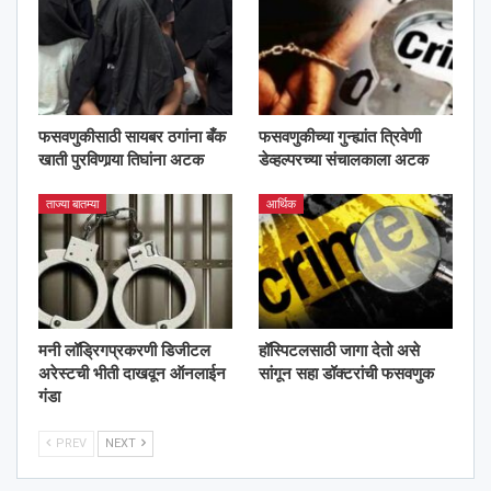
फसवणुकीसाठी सायबर ठगांना बँक
फसवणुकीच्या गुन्ह्यांत त्रिवेणी
खाती पुरविणार्‍या तिघांना अटक
डेव्हल्परच्या संचालकाला अटक
ताज्या बातम्या
आर्थिक
मनी लॉड्रिगप्रकरणी डिजीटल
हॉस्पिटलसाठी जागा देतो असे
अरेस्टची भीती दाखवून ऑनलाईन
सांगून सहा डॉक्टरांची फसवणुक
गंडा
PREV
NEXT