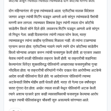
कोटीची असून त्यासाठी त्यासाठी त्यांच्याकडे दोन कोटीची मागणी केली.
दोन महिन्यानंतर तो पुन्हा त्यांच्याकडे आला. प्रॉपटीचा मालक विदेशात
जाणार असून त्यांची मिटींग घडवून आणतो असे सांगून त्यांच्याकडे पैशांची
मागणी करु लागला. त्याच्यावर विश्‍वास ठेवून त्यांनी त्याला दोन कोटीचे
साडेतीन किलो सोने दिले होते. लवकरच मिटींग घडवून आणतो असे सांगून
तो निघून गेला. काही दिवसानंतर त्यांनी त्याला फोन केला, मात्र
त्याच्याकडून त्यांना काहीच प्रतिसाद मिळाला नाही. तो त्यांना टाळण्याचा
प्रयत्न करत होता. प्रॉपटीच्या नावाने त्याने त्यांने दोन कोटीच्या साडेतीन
किलो सोन्याचा अपहार करुन त्यांची फसवणुक केली होती. हा प्रकार लक्षात
येताच त्यांनी वरळी पोलिसांत तक्रार केली होती. या तक्रारीची शहानिशा
केल्यानंतर धिरेंद्र शुक्लाविरुद्ध पोलिसांनी अपहारासह फसवणुकीचा गुन्हा
नोंदविला होता. या तक्रारीची वरिष्ठांनी गंभीर दखल घेत आरोपीच्या अटकेचे
आदेश वरळी पोलिसांना दिले होते. या आदेशांनतर पोलिसांनी त्याच्या
अटकेसाठी विशेष मोहीम हाती घेतली होती. मात्र तो गेल्या एक वर्षांपासून
सतत गुंगारा देत होता. अखेर त्याला वरळी येथून पोलिसांनी अटक केली.
त्याने अशाच प्रकारे इतर काही व्यावसायिकाची फसवणुक केल्याचा आरोप
असून त्याची पोलिसांकडून चौकशी सुरु असल्याचे सांगण्यात आले.