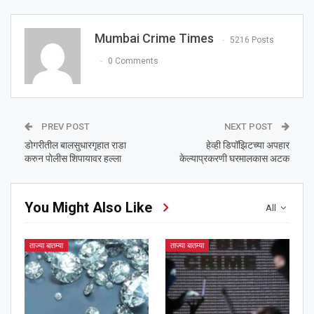
Mumbai Crime Times
5216 Posts
0 Comments
PREV POST
NEXT POST
डोगरीतील बालसुधारगृहात राडा
हेव्ही डिपॉझिटच्या अपहार
करुन पोलीस शिपायावर हल्ला
केल्याप्रकरणी घरमालकास अटक
You Might Also Like
All
ताज्या बातम्या
ताज्या बातम्या