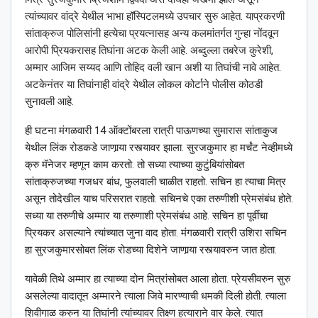
त्यांच्यावर वांद्रे येथील भाभा हॉस्पिटलमध्ये उपचार सुरु आहेत. याप्रकरणी
सांताक्रुज पोलिसांनी हत्येचा प्रयत्नासह अन्य कलमांतर्गत गुन्हा नोंदवून
आरोपी प्रियकरासह तिघांना अटक केली आहे. अब्दुल्ला तबरेज कुरेशी,
अम्मार आजिम सय्यद आणि तोहिद वली खान अशी या तिघांची नावे आहेत.
अटकेनंतर या तिघांनाही वांद्रे येथील लोकल कोर्टाने पोलीस कोठडी
सुनावली आहे.
ही घटना मंगळवारी 14 ऑक्टोंबरला रात्री पाऊणच्या सुमारास सांताकुज
येथील लिंक रोडकडे जाणार्‍या रस्त्यावर झाला. सुरजकुमार हा मर्चंट नेव्हीमध्ये
क्रु मॅनेजर म्हणून काम करतो. तो सध्या त्याच्या कुटुंबियांसोबत
सांताक्रुजच्या गजधर बांध, फुलवाली चाळीत राहतो. सचिन हा त्याचा मित्र
असून तोदेखील याच परिसरात राहतो. सचिनचे एका तरुणीशी प्रेमसंबंध होते.
सध्या या तरुणीचे अम्मार या तरुणाशी प्रेमसंबंध आहे. सचिन हा पूर्वीचा
प्रियकर असल्याने त्यांच्यात जुना वाद होता. मंगळवारी रात्री उशिरा सचिन
हा सुरजकुमारसोबत लिंक रोडच्या दिशेने जाणार्‍या रस्त्यावरुन जात होता.
यावेळी तिथे अम्मार हा त्याच्या दोन मित्रांसोबत आला होता. प्रेयसीवरुन सुरु
असलेल्या वादातून अम्मारने त्याला जिवे मारण्याची धमकी दिली होती. त्याला
शिवीगाळ करुन या तिघांनी त्यांच्यावर तिक्ष्ण हत्याराने वार केले. त्यात