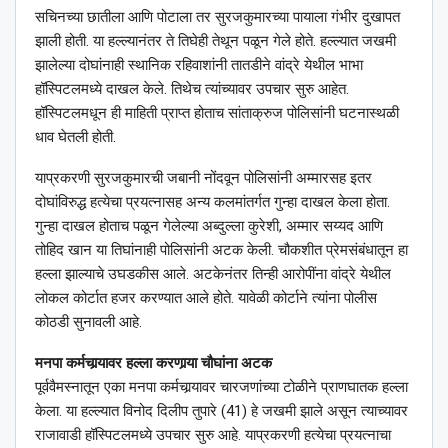
सचिनच्या छातीला आणि पोटाला तर सुरजकुमारच्या पायाला गंभीर दुखापत
झाली होती. या हल्ल्यानंतर ते तिघेही तेथून पळून गेले होते. हल्ल्यात जखमी
झालेल्या दोघांनाही स्थानिक रहिवाशांनी तातडीने वांद्रे येथील भाभा
हॉस्पिटलमध्ये दाखल केले. तिथेच त्यांच्यावर उपचार सुरु आहेत.
हॉस्पिटलमधून ही माहिती प्राप्त होताच सांताक्रुज पोलिसांनी घटनास्थळी
धाव घेतली होती.
याप्रकरणी सुरजकुमारची जबानी नोंदवून पोलिसांनी अम्मारसह इतर
दोघांविरुद्ध हत्येचा प्रयत्नासह अन्य कलमांतर्गत गुन्हा दाखल केला होता.
गुन्हा दाखल होताच पळून गेलेल्या अब्दुल्ला कुरेशी, अम्मार सय्यद आणि
तोहिद खान या तिघांनाही पोलिसांनी अटक केली. चौकशीत प्रेमसंबंधातून हा
हल्ला झाल्याचे उघडकीस आले. अटकेनंतर तिन्ही आरोपींना वांद्रे येथील
लोकल कोर्टात हजर करण्यात आले होते. यावेळी कोर्टाने त्यांना पोलीस
कोठडी सुनावली आहे.
मनपा कर्मचार्‍यावर हल्ला करणार्‍या चौघांना अटक
पूर्ववैमस्नातून एका मनपा कर्मचार्‍यावर चारजणांच्या टोळीने प्राणघातक हल्ला
केला. या हल्ल्यात विनोद दिलीप तुपारे (41) हे जखमी झाले असून त्याच्यावर
राजावाडी हॉस्पिटलमध्ये उपचार सुरु आहे. याप्रकरणी हत्येचा प्रयत्नाचा