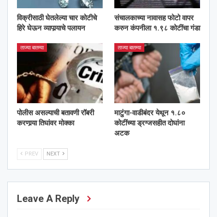
विक्रीसाठी घेतलेल्या चार कोटीचे
संचालकाच्या नावासह फोटो वापर
हिरे घेऊन व्यापार्‍याचे पलायन
करुन कंपनीला १.९८ कोटींचा गंडा
ताज्या बातम्या
ताज्या बातम्या
पोलीस असल्याची बतावणी रॉबरी
माटुंगा-वाडीबंदर येथून १.८०
करणार्‍या तिघांवर मोक्का
कोटींच्या ड्रग्जसहीत दोघांना
अटक
PREV
NEXT
Leave A Reply