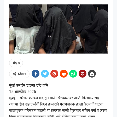
0
Share
मुंबई क्राईम टाइम्स डॉट कॉम
15 ऑक्टोंबर 2025
मुंबई, – प्रेमसंबंधाच्या वादातून माजी प्रियकरावर आजी प्रियकरासह
त्याच्या दोन सहकार्‍यांनी तिक्ष्ण हत्याराने प्राणघातक हल्ला केल्याची घटना
सांताक्रुज परिसरात घडली. या हल्ल्यात माजी प्रियकर सचिन वर्मा व त्याचा
मित्र सुरजकुमार ब्रिजशाम द्विवेदी असे दोघेही जखमी झाले असून