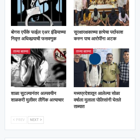
बोगस एपीके फाईल एअर इंडियाच्या
सुरक्षारक्षकाच्या हत्येचा पर्दाफाश
निवृत्त अधिकार्‍याची फसवणुक
करुन पाच आरोपींना अटक
ताज्या बातम्या
ताज्या बातम्या
शाळा सुटल्यानंतर अल्पवयीन
मध्यप्रदेशातून आलेल्या सोळा
शाळकरी मुलीवर लैगिंक अत्याचार
वर्षाला मुलाला पोलिसांनी घेतले
ताब्यात
PREV
NEXT