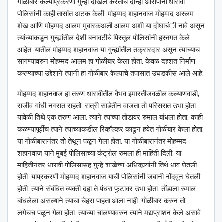
गोळीबार केल्याप्रकरणी गुन्हा दाखल करताच दोन्ही आरोपींना धारावी
पोलिसांनी काही तासांत अटक केली. मोहम्मद शहानवाज मोहम्मद अस्लम
शेख आणि मोहम्मद आलम मुबारकअली आलम अशी या दोघाचंी नावे असून
त्यांच्याकडून गुन्ह्यांतील देशी बनावटीचे पिस्तूल पोलिसांनी हस्तगत केले
आहेत. यातील मोहम्मद शहानवाज या गुन्ह्यांतील तक्रारदार असून त्याच्याच
सांगण्यावरुन मोहम्मद आलम हा गोळीबार केला होता. केवळ दहशत निर्माण
करण्याच्या उद्देशाने त्यांनी हा गोळीबार केल्याचे तपासात उघडकीस आले आहे.
मोहम्मद शहानवाज हा तरुण धारावीतील वैभव इमारतीजवळील कल्याणवाडी,
राजीव गांधी नगरात राहतो. रात्री साडेतीन वाजता तो परिसरात उभा होता.
यावेळी तिथे एक तरुण आला. त्याने त्याच्या तोंडावर रुमाल बांधला होता. काही
कळण्यापूर्वीच त्याने त्याच्याकडील रिव्हॉल्व्हर काढून हवेत गोळीबार केला होता.
या गोळीबारानंतर तो तेथून पळून गेला होता. या गोळीबारानंतर मोहम्मद
शहानवाज याने मुंबई पोलिसांच्या कंट्रोल रुमला ही माहिती दिली. या
माहितीनंतर धारावी पोलिसासह गुन्हे शाखेच्य अधिकार्‍यांनी तिथे धाव घेतली
होती. याप्रकरणी मोहम्मद शहानवाज याची पोलिसांनी जबानी नोंदवून घेतली
होती. त्याने संबंधित व्यक्ती दहा ते पंधरा फुटावर उभा होता. तोंडाला रुमाल
बांधलेला असल्याने त्याचा चेहरा पाहता आला नाही. गोळीबार करुन तो
लगेचच पळून गेला होता. त्याच्या चालण्यावरुन त्याने मद्यप्राशन केले असावे