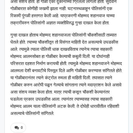
असा संशय होता. ही गोळी एका दुकानाच्या ग्रिलला लागली होती. सुदैवाने
गोळीबारात कोणीही जखमी झाला नाही. घटनास्थळाहून पोलिसांनी एक
रिकामी पुंगळी हस्तगत केली आहे. याप्रकरणी मोहम्मद शहानवाज याच्या
तक्रारीवरुन पोलिसांनी अज्ञात व्यक्तीविरुद्ध गुन्हा दाखल केला होता.
गुन्हा दाखल होताच मोहम्मद शहानवाजला पोलिसांनी चौकशीसाठी ताब्यात
घेतले होते. त्याच्या चौकशीतून तो विसंगत माहिती देत असल्याचे उघडकीस
आले. त्यामुळे त्याला पोलिसी धाक दाखवविताच त्यानेच त्याचा सहकारी
मोहम्मद आलमसोबत हा गोळीबार केल्याची कबुली दिली. या दोघांनाही
परिसरात दहशत निर्माण करायची होती. त्यामुळे मोहम्मद शहानवाजने मोहम्मद
आलमला देशी बनावटीचे पिस्तूल दिले आणि गोळीबार करण्यास सांगितले होते.
या गोळीबारानंतर त्याने कंट्रोल रुमला ही माहिती दिली. तपासात त्याने
गोळीबार करुन आरोपी पळून गेल्याचे सांगताना त्याने मद्यप्राशन केले असावे
असा संशय व्यक्त केला होता. मात्र त्याची कसून चौकशी केल्यानंतर
घडलेला प्रकार उघडकीस आला. त्यानंतर त्याच्यासह त्याचा सहकारी
मोहम्मद आलम याला पोलिसांनी अटक केली. ते दोघेही धारावीतील रहिवाशी
असल्याचे पोलिसांनी सांगितले.
0