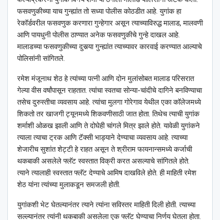
फसवणुकीच्या याच गुन्ह्यांत तो सध्या पोलीस कोठडीत आहे. युगांक हा
रेकॉर्डवरील फसवणुक करणारा गुन्हेगार असून त्याच्याविरुद्ध मालाड, मालवणी
आणि पायधुनी पोलीस ठाण्यात अनेक फसवणुकीचे गुन्हे दाखल आहे.
मालाडच्या फसवणुकीच्या दुसर्‍या गुन्ह्यांत त्याच्यावर कारवाई करण्यात आल्याचे
पोलिसांनी सांगितले.
रमेश मंजूनाथ शेठ हे त्यांच्या पत्नी आणि दोन मुलांसोबत मालाड परिसरात
गेल्या वीस वर्षांपासून राहतात. त्यांचा स्वतचा सोन्या-चांदीचे दागिने बनविण्याचा
तसेच दुरुस्तीचा व्यवसाय आहे. त्यांचा मुलगा गोरेगाव येथील एका कॉलेजमध्ये
शिकतो तर खाजगी ट्यूनमध्ये शिकवणीसाठी जात होता. तिथेच त्याची युगांक
शर्माशी ओळख झाली आणि ते दोघेही चांगले मित्र झाले होते. यावेळी युगांकने
त्याला त्याचा ट्रक आणि टॅक्सी भाड्याने देण्याचा व्यवसाय आहे. त्याच्या
शेजारीच सुशांत शेट्टी हे राहत असून ते श्रीराम फायनान्समध्ये कर्जाची
थकबाकी असलेले फ्लॅट स्वस्तात विक्री करत असल्याचे सांगितले होते.
त्याने त्यालाही स्वस्तात फ्लॅट देण्याचे आमिष दाखविले होते. ही माहिती रमेश
शेठ यांना त्यांच्या मुलाकडून समजली होती.
युगांकशी भेट घेतल्यानंतर त्याने त्यांना सविस्तर माहिती दिली होती. त्याच्या
सल्ल्यानंतर त्यांनी थकबाकी असलेला एक फ्लॅट घेण्याचा निर्णय घेतला होता.