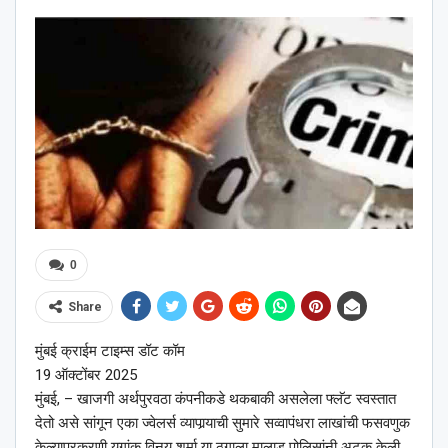
0
Share
मुंबई क्राईम टाइम्स डॉट कॉम
19 ऑक्टोंबर 2025
मुंबई, – खाजगी अर्थपुरवठा कंपनीकडे थकबाकी असलेला फ्लॅट स्वस्तात
देतो असे सांगून एका ज्वेलर्स व्यापार्‍याची सुमारे सव्वापंधरा लाखांची फसवणुक
केल्याप्रकरणी युगांक विनय शर्मा या ठगाला मालाड पोलिसांनी अटक केली.