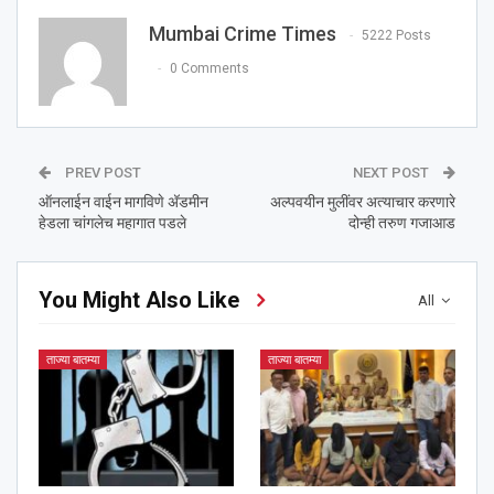
Mumbai Crime Times
5222 Posts
0 Comments
PREV POST
NEXT POST
ऑनलाईन वाईन मागविणे अ‍ॅडमीन
अल्पवयीन मुलींवर अत्याचार करणारे
हेडला चांगलेच महागात पडले
दोन्ही तरुण गजाआड
You Might Also Like
All
ताज्या बातम्या
ताज्या बातम्या