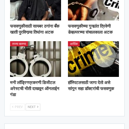
फसवणुकीसाठी सायबर ठगांना बँक
फसवणुकीच्या गुन्ह्यांत त्रिवेणी
खाती पुरविणार्‍या तिघांना अटक
डेव्हल्परच्या संचालकाला अटक
ताज्या बातम्या
आर्थिक
मनी लॉड्रिगप्रकरणी डिजीटल
हॉस्पिटलसाठी जागा देतो असे
अरेस्टची भीती दाखवून ऑनलाईन
सांगून सहा डॉक्टरांची फसवणुक
गंडा
PREV
NEXT