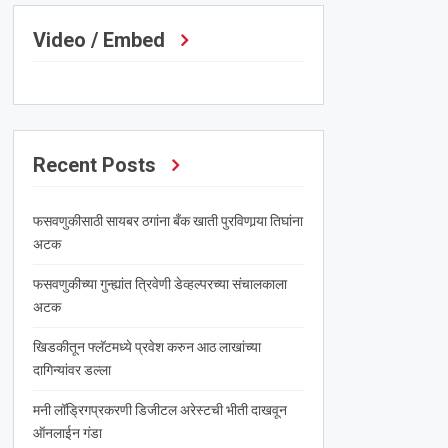
Video / Embed
Recent Posts
फसवणुकीसाठी सायबर ठगांना बँक खाती पुरविणार्‍या तिघांना
अटक
फसवणुकीच्या गुन्ह्यांत त्रिवेणी डेव्हल्परच्या संचालकाला
अटक
खिडकीतून फ्लॅटमध्ये प्रवेश करुन आठ लाखांच्या
दागिन्यांवर डल्ला
मनी लॉड्रिगप्रकरणी डिजीटल अरेस्टची भीती दाखवून
ऑनलाईन गंडा