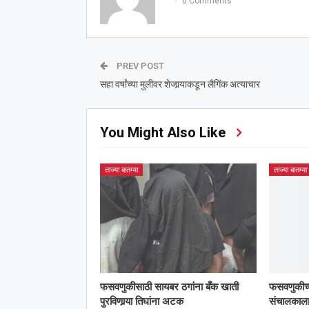
0 Comments
PREV POST
सहा वर्षांच्या मुलीवर शेजार्‍याकडून लैगिंक अत्याचार
You Might Also Like
ताज्या बातम्या
ताज्या बातम्या
फसवणुकीसाठी सायबर ठगांना बँक खाती
फसवणुकीच्या 
पुरविणार्‍या तिघांना अटक
संचालका