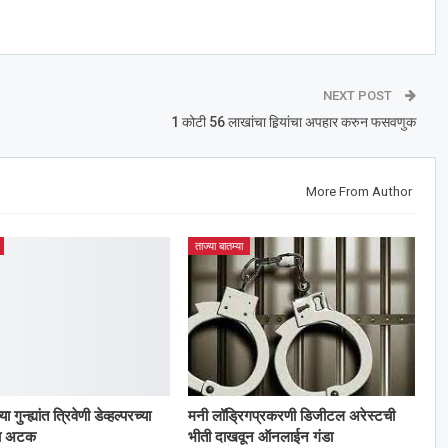
NEXT POST
1 कोटी 56 लाखांचा हिर्‍यांचा अपहार करुन फसवणुक
More From Author
ताज्या बातम्या
गुन्ह्यांत त्रिवेणी डेव्हल्परच्या
मनी लॉड्रिगप्रकरणी डिजीटल अरेस्टची
ला अटक
भीती दाखवून ऑनलाईन गंडा