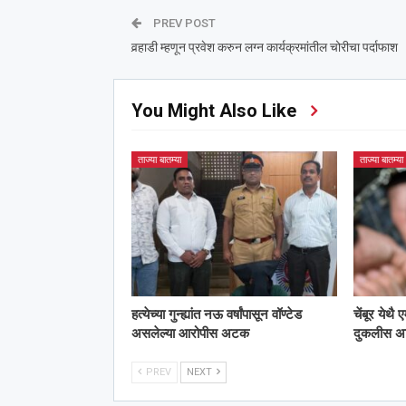
PREV POST
वर्‍हाडी म्हणून प्रवेश करुन लग्न कार्यक्रमांतील चोरीचा पर्दाफाश
You Might Also Like
ताज्या बातम्या
ताज्या बातम्या
हत्येच्या गुन्ह्यांत नऊ वर्षांपासून वॉण्टेड
चेंबूर येथै
असलेल्या आरोपीस अटक
दुकलीस 
PREV
NEXT