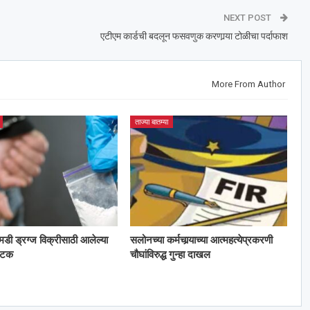
NEXT POST
एटीएम कार्डची बदलून फसवणुक करणार्‍या टोळीचा पर्दाफाश
More From Author
ताज्या बातम्या
 एमडी ड्रग्ज विक्रीसाठी आलेल्या
सलोनच्या कर्मचार्‍याच्या आत्महत्येप्रकरणी
अटक
चौघांविरुद्ध गुन्हा दाखल