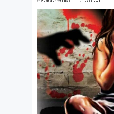
On
Dec 5, 2024
By
Mumbai Crime Times