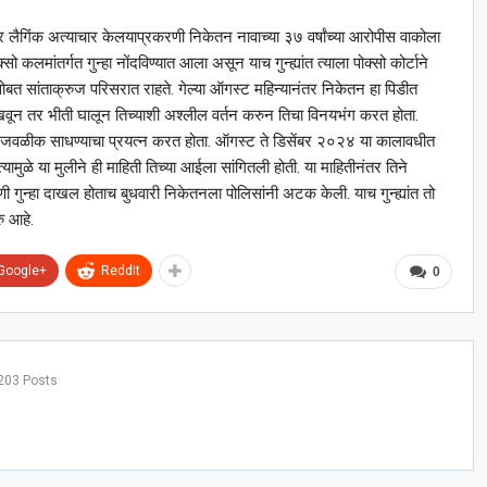
ावर लैगिंक अत्याचार केलयाप्रकरणी निकेतन नावाच्या ३७ वर्षांच्या आरोपीस वाकोला
ो कलमांतर्गत गुन्हा नोंदविण्यात आला असून याच गुन्ह्यांत त्याला पोक्सो कोर्टाने
ोबत सांताक्रुज परिसरात राहते. गेल्या ऑगस्ट महिन्यानंतर निकेतन हा पिडीत
खवून तर भीती घालून तिच्याशी अश्‍लील वर्तन करुन तिचा विनयभंग करत होता.
शी जवळीक साधण्याचा प्रयत्न करत होता. ऑगस्ट ते डिसेंबर २०२४ या कालावधीत
त्यामुळे या मुलीने ही माहिती तिच्या आईला सांगितली होती. या माहितीनंतर तिने
ी गुन्हा दाखल होताच बुधवारी निकेतनला पोलिसांनी अटक केली. याच गुन्ह्यांत तो
ु आहे.
Google+
ReddIt
0
203 Posts