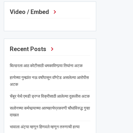
Video / Embed
Recent Posts
बिल्डरला आठ कोटीसाठी धमकाविणार्‍या तिघांना अटक
हत्येच्या गुन्ह्यांत नऊ वर्षांपासून वॉण्टेड असलेल्या आरोपीस
अटक
चेंबूर येथै एमडी ड्रग्ज विक्रीसाठी आलेल्या दुकलीस अटक
सलोनच्या कर्मचार्‍याच्या आत्महत्येप्रकरणी चौघांविरुद्ध गुन्हा
दाखल
भावाला अंट्या म्हणून हिणवले म्हणून तरुणाची हत्या