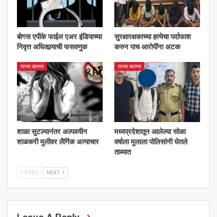
बोगस एपीके फाईल एअर इंडियाच्या
सुरक्षारक्षकाच्या हत्येचा पर्दाफाश
निवृत्त अधिकार्‍याची फसवणुक
करुन पाच आरोपींना अटक
ताज्या बातम्या
ताज्या बातम्या
शाळा सुटल्यानंतर अल्पवयीन
मध्यप्रदेशातून आलेल्या सोळा
शाळकरी मुलीवर लैगिंक अत्याचार
वर्षाला मुलाला पोलिसांनी घेतले
ताब्यात
PREV
NEXT