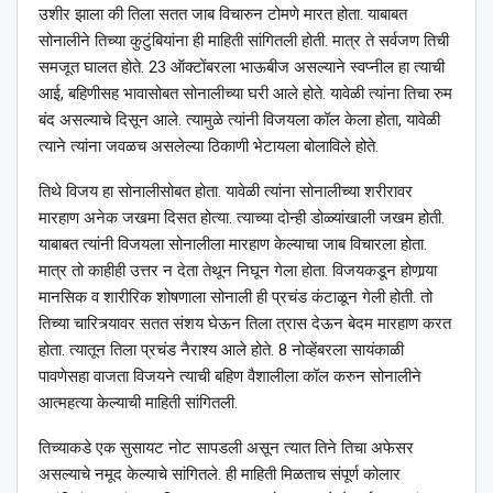
उशीर झाला की तिला सतत जाब विचारुन टोमणे मारत होता. याबाबत
सोनालीने तिच्या कुटुंबियांना ही माहिती सांगितली होती. मात्र ते सर्वजण तिची
समजूत घालत होते. 23 ऑक्टोंबरला भाऊबीज असल्याने स्वप्नील हा त्याची
आई, बहिणीसह भावासोबत सोनालीच्या घरी आले होते. यावेळी त्यांना तिचा रुम
बंद असल्याचे दिसून आले. त्यामुळे त्यांनी विजयला कॉल केला होता, यावेळी
त्याने त्यांना जवळच असलेल्या ठिकाणी भेटायला बोलाविले होते.
तिथे विजय हा सोनालीसोबत होता. यावेळी त्यांना सोनालीच्या शरीरावर
मारहाण अनेक जखमा दिसत होत्या. त्याच्या दोन्ही डोळ्यांखाली जखम होती.
याबाबत त्यांनी विजयला सोनालीला मारहाण केल्याचा जाब विचारला होता.
मात्र तो काहीही उत्तर न देता तेथून निघून गेला होता. विजयकडून होणार्‍या
मानसिक व शारीरिक शोषणाला सोनाली ही प्रचंड कंटाळून गेली होती. तो
तिच्या चारित्र्यावर सतत संशय घेऊन तिला त्रास देऊन बेदम मारहाण करत
होता. त्यातून तिला प्रचंड नैराश्य आले होते. 8 नोव्हेंबरला सायंकाळी
पावणेसहा वाजता विजयने त्याची बहिण वैशालीला कॉल करुन सोनालीने
आत्महत्या केल्याची माहिती सांगितली.
तिच्याकडे एक सुसायट नोट सापडली असून त्यात तिने तिचा अफेसर
असल्याचे नमूद केल्याचे सांगितले. ही माहिती मिळताच संपूर्ण कोलार