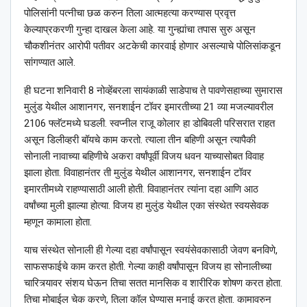
पोलिसांनी पत्नीचा छळ करुन तिला आत्महत्या करण्यास प्रवृत्त
केल्याप्रकरणी गुन्हा दाखल केला आहे. या गुन्ह्यांचा तपास सुरु असून
चौकशीनंतर आरोपी पतीवर अटकेची कारवाई होणार असल्याचे पोलिसांकडून
सांगण्यात आले.
ही घटना शनिवारी 8 नोव्हेंबरला सायंकाळी साडेपाच ते पावणेसहाच्या सुमारास
मुलुंड येथील आशानगर, सनशाईन टॉवर इमारतीच्या 21 व्या मजल्यावरील
2106 फ्लॅटमध्ये घडली. स्वप्नील राजू कोलार हा डोबिवली परिसरात राहत
असून डिलीव्हरी बॉयचे काम करतो. त्याला तीन बहिणी असून त्यापैकी
सोनाली नावाच्या बहिणीचे अकरा वर्षांपूर्वी विजय धवन याच्यासोबत विवाह
झाला होता. विवाहानंतर ती मुलुंड येथील आशानगर, सनशाईन टॉवर
इमारतीमध्ये राहण्यासाठी आली होती. विवाहानंतर त्यांना दहा आणि आठ
वर्षांच्या मुली झाल्या होत्या. विजय हा मुलुंड येथील एका संस्थेत स्वयसेवक
म्हणून कामाला होता.
याच संस्थेत सोनाली ही गेल्या दहा वर्षांपासून स्वयंसेवकासाठी जेवण बनविणे,
साफसफाईचे काम करत होती. गेल्या काही वर्षांपासून विजय हा सोनालीच्या
चारित्र्यावर संशय घेऊन तिचा सतत मानसिक व शारीरिक शोषण करत होता.
तिचा मोबाईल चेक करणे, तिला कॉल घेण्यास मनाई करत होता. कामावरुन