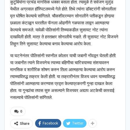
कुटुंबियांना प्रचंड मानसिक धक्का बसला होता. त्यामुळे ते सर्वजण मुलुंड
येथील अग्रवाल हॉस्पिटलमध्ये गेले होते. तिथे त्यांना डॉक्टरांनी सोनालीला
मृत घोषित केल्याचे सांगितले. चौकशीदरम्यान सोनालीने पतीकडून होणार्‍या
छळाला कंटाळून घरातील फॅनला ओढणीने गळफास लावून आत्महत्या
केल्याचे समजले. यावेळी पोलिसांनी तिच्याकडील सुसायट नोट त्यांना
दाखविली होती. मात्र ते हस्ताक्षर सोनालीचे नव्हते. ती सुसायट नोट विजयने
लिहून तिने सुसायट केल्याचा बनाव केल्याचा आरोप केला.
या घटनेनंतर पोलिसांनी स्वप्नील कोलार याची जबानी नोंदवून घेतली होती.
या जबानीत त्याने विजयनेच त्याच्या बहिणीचा चारित्र्याच्या संशयावरुन
मानसिक व शारीरिक शोषण करुन तिला आत्महत्या केल्याचा आरोप करुन
त्याच्याविरुद्ध तक्रार केली होती. या तक्रारीनंतर विजय धवन याच्याविरुद्ध
पोलिसांनी आत्महत्या करण्यास प्रवृत्त केल्याप्रकरणी गुन्हा दाखल केला
होता. या गुन्ह्यांचा तपास सुरु असल्याने विजयवर अद्याप अटकेची कारवाई
नसल्याचे पोलिसांनी सांगितले.
0
Facebook
Twitter
Share