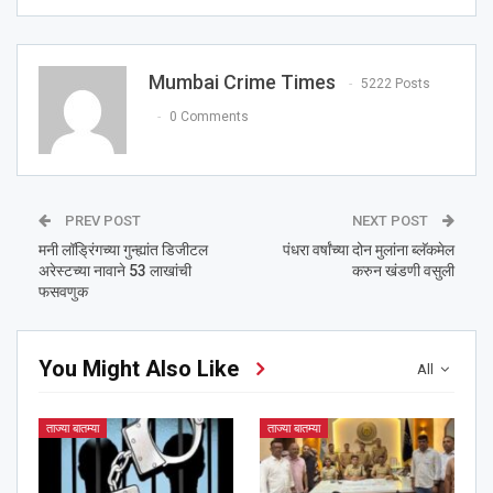
Mumbai Crime Times
5222 Posts
0 Comments
PREV POST
NEXT POST
मनी लॉड्रिंगच्या गुन्ह्यांत डिजीटल
पंधरा वर्षांच्या दोन मुलांना ब्लॅकमेल
अरेस्टच्या नावाने 53 लाखांची
करुन खंडणी वसुली
फसवणुक
You Might Also Like
All
ताज्या बातम्या
ताज्या बातम्या