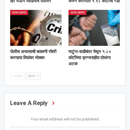
हिरे घेऊन व्यापार्‍याचे पलायन
करुन कंपनीला १.९८ कोटींचा गंडा
ताज्या बातम्या
ताज्या बातम्या
पोलीस असल्याची बतावणी रॉबरी
माटुंगा-वाडीबंदर येथून १.८०
करणार्‍या तिघांवर मोक्का
कोटींच्या ड्रग्जसहीत दोघांना
अटक
PREV
NEXT
Leave A Reply
Your email address will not be published.