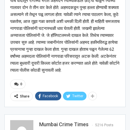
याच वादातून रागाच्या भरात अहमदने त्याच्याकडील छोट्या चाकूने त्याच्या
गालावर दोन ते तीन वार केले होते. अहमदकडून पुन्हा हल्ला होण्याची शक्यता
असल्याने तो तेथून पळू लागला होता. यावेळी त्याने त्याचा पाठलाग केला, कुठे
पळतोस, आज तुझा गळा कापतो अशी धमकी दिली होती. ही माहिती समजताच
नागपाडा पोलिसांनी घटनास्थळी धाव घेतली होती. जखमी झालेल्या
अय्याजला पोलिसांनी जे. जे हॉस्पिटलमध्ये दाखल केले. तिथेच त्याच्यावर
उपचार सुरु आहे. त्याच्या जबानीनंतर पोलिसांनी अहमद हकीमविरुद्ध हत्येचा
प्रयत्नाचा गुन्हा दाखल केला होता. गुन्हा दाखल होताच पळून गेलेल्या 62
वर्षांच्या अहमदला पोलिसांनी नागपाडा परिसरातून अटक केली. अटकेनंतर
त्याला बुधवारी दुपारी किल्ला कोर्टात हजर करण्यात आले होते. यावेळी कोर्टाने
त्याला पोलीस कोठडी सुनावली आहे.
0
Facebook
Twitter
Share
Mumbai Crime Times
5216 Posts