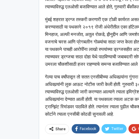
त्याच्याविरुद्ध एलओसी बजाविण्यात आले होते, गुरुवारी बँक
मुंबई शहरात ड्रग्ज तस्करी करणारी एक टोळी कार्यरत असल्या
करण्यासाठी या पथकाने २०१९ रोजी अंधेरीतील एका हॉटेलमध्
मिनहाज, अल्फी मनजोत, अतुल रोकडे, झैनुद्दीन आणि जमशेद 
वजनाचे चरस आणि प्रेगबलीन गोळ्यांचा साठा जप्त केला होता. क
या पथकाने पाचही आरोपींना लाखो रुपयांच्या ड्रग्जसहीत अट
त्याच्यावर ड्रग्जचा साठा दोहा येथे पाठविण्याची जबाबदारी 
उमरला चौकशीसाठी हजर राहण्याचे समन्स बजाविण्यात आले ह
गेल्या पाच वर्षांपासून तो सतत एनसीबीच्या अधिकार्‍यांना गुंगारा 
अधिकार्‍यांनी लुक आऊट नोटीस जारी केली होती. गुरुवारी ३
त्याच्याविरुद्ध एलओसी जारी करण्यात आल्याने त्याला इमिग्रेश
अधिकार्‍यांना देण्यात आली होती. या पथकाला त्याला अटक करु
ट्रान्झिंट रिमांडवर पाठविले होते. त्यानंतर त्याला पुढील 
कोर्टाने त्याला एनसीबी कोठडी सुनावली आहे.
Facebook
Twitter
Share