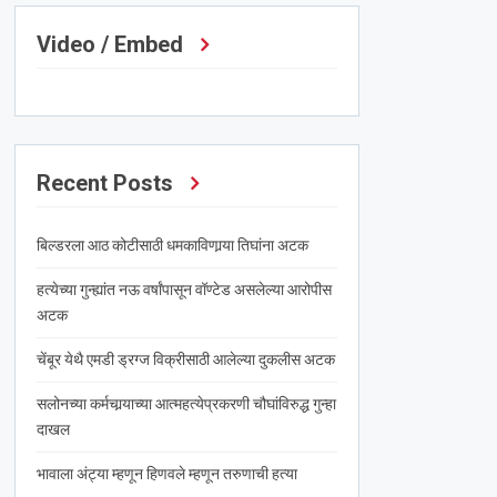
Video / Embed
Recent Posts
बिल्डरला आठ कोटीसाठी धमकाविणार्‍या तिघांना अटक
हत्येच्या गुन्ह्यांत नऊ वर्षांपासून वॉण्टेड असलेल्या आरोपीस
अटक
चेंबूर येथै एमडी ड्रग्ज विक्रीसाठी आलेल्या दुकलीस अटक
सलोनच्या कर्मचार्‍याच्या आत्महत्येप्रकरणी चौघांविरुद्ध गुन्हा
दाखल
भावाला अंट्या म्हणून हिणवले म्हणून तरुणाची हत्या