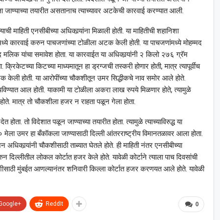
ॉंकला जाण्याच्या तयारीत असतानाच त्याच्यावर अटकेची कारवाई करण्यात आली.
ची माहिती एनसीबीच्या अधिकार्‍यांना मिळाली होती. या माहितीची शहानिशा
ये कारवाई करुन पाचजणांच्या टोळीला अटक केली होती. या पाचजणांमध्ये मोहम्मद
मलिक यांचा समावेश होता. या कारवाईत या अधिकार्‍यांनी २ किलो २७६ ग्रॅम
्रिकेटच्या किटच्या माध्यमातून हा ड्रग्जची तस्करी होणार होती, मात्र त्यापूर्वीच
क केली होती. या आरोपींच्या चौकशीतून उमर सिद्धीकचे नाव समोर आले होते.
सोपविण्यात आल होती. याकामी या टोळीला अकरा लाख रुपये मिळणार होते, त्यामुळे
ोते. मात्र तो चौकशीला हजर न राहता पळून गेला होता.
देत होता. तो विदेशात पळून जाण्याच्या तयारीत होता. त्यामुळे त्याच्याविरुद्ध या
० मेला उमर हा बँकॉकला जाण्यासाठी दिल्ली आंतरराष्ट्रीय विमानतळावर आला होता.
न अधिकार्‍यांनी चौकशीसाठी ताब्यात घेतले होते. ही माहिती नंतर एनसीबीच्या
न दिल्लीतील लोकल कोर्टात हजर केले होते. यावेळी कोर्टाने त्याला पाच दिवसांची
चौकशीसाठी मुंबईत आणल्यानंतर शनिवारी किल्ला कोर्टात हजर करणयत आले होते. यावेळी
Google+
ReddIt
0