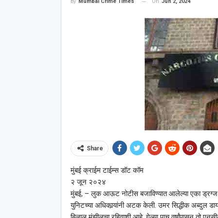
On
Jun 2, 2024
By
Mumbai Crime Times
Share
मुंबई क्राईम टाईम्स डॉट कॉम
२ जून २०२४
मुंबई, – लुक आऊट नोटीस बजाविण्यात आलेल्या एका ड्रग्ज तस
युनिटच्या अधिकार्‍यांनी अटक केली. उमर सिद्धीक अब्दुल डा
बिलाल मंझीलचा रहिवाशी आहे. गेल्या पाच वर्षांपासून तो एनसीबी