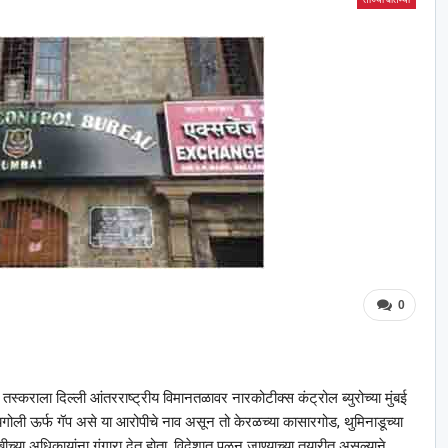
0
्कराला दिल्ली आंतरराष्ट्रीय विमानतळावर नारकोटीक्स कंट्रोल ब्युरोच्या मुंबई
यगोली ऊर्फ गॅप असे या आरोपीचे नाव असून तो केरळच्या कासारगोड, थुमिनाडूच्या
च्या अधिकार्‍यांना गुंगारा देत होता. विदेशात पळून जाण्याच्या तयारीत असल्याने