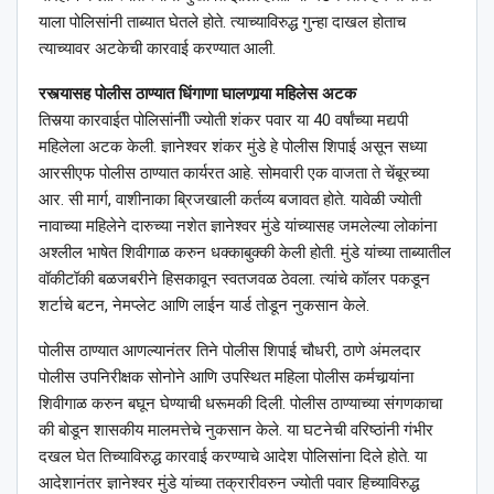
याला पोलिसांनी ताब्यात घेतले होते. त्याच्याविरुद्ध गुन्हा दाखल होताच
त्याच्यावर अटकेची कारवाई करण्यात आली.
रस्त्यासह पोलीस ठाण्यात धिंगाणा घालणार्‍या महिलेस अटक
तिसर्‍या कारवाईत पोलिसांनीी ज्योती शंकर पवार या 40 वर्षांच्या मद्यपी
महिलेला अटक केली. ज्ञानेश्वर शंकर मुंडे हे पोलीस शिपाई असून सध्या
आरसीएफ पोलीस ठाण्यात कार्यरत आहे. सोमवारी एक वाजता ते चेंबूरच्या
आर. सी मार्ग, वाशीनाका ब्रिजखाली कर्तव्य बजावत होते. यावेळी ज्योती
नावाच्या महिलेने दारुच्या नशेत ज्ञानेश्वर मुंडे यांच्यासह जमलेल्या लोकांना
अश्लील भाषेत शिवीगाळ करुन धक्काबुक्की केली होती. मुंडे यांच्या ताब्यातील
वॉकीटॉकी बळजबरीने हिसकावून स्वतजवळ ठेवला. त्यांचे कॉलर पकडून
शर्टाचे बटन, नेमप्लेट आणि लाईन यार्ड तोडून नुकसान केले.
पोलीस ठाण्यात आणल्यानंतर तिने पोलीस शिपाई चौधरी, ठाणे अंमलदार
पोलीस उपनिरीक्षक सोनोने आणि उपस्थित महिला पोलीस कर्मचार्‍यांना
शिवीगाळ करुन बघून घेण्याची धरूमकी दिली. पोलीस ठाण्याच्या संगणकाचा
की बोडून शासकीय मालमत्तेचे नुकसान केले. या घटनेची वरिष्ठांनी गंभीर
दखल घेत तिच्याविरुद्ध कारवाई करण्याचे आदेश पोलिसांना दिले होते. या
आदेशानंतर ज्ञानेश्वर मुंडे यांच्या तक्रारीवरुन ज्योती पवार हिच्याविरुद्ध