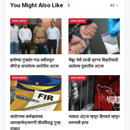
You Might Also Like
All
ताज्या बातम्या
ताज्या बातम्या
हत्येच्या गुन्ह्यांत नऊ वर्षांपासून
चेंबूर येथै एमडी ड्रग्ज विक्रीसाठी
वॉण्टेड असलेल्या आरोपीस अटक
आलेल्या दुकलीस अटक
ताज्या बातम्या
ताज्या बातम्या
सलोनच्या कर्मचार्‍याच्या
भावाला अंट्या म्हणून हिणवले म्हणून
आत्महत्येप्रकरणी चौघांविरुद्ध गुन्हा
तरुणाची हत्या
दाखल