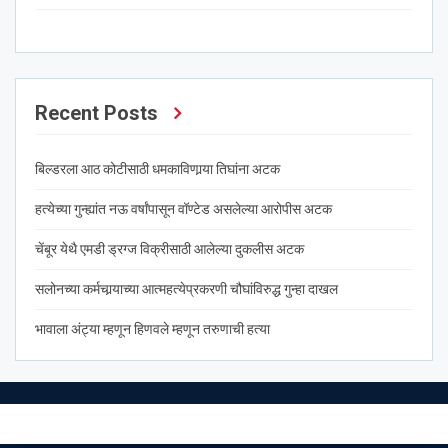
Recent Posts
बिल्डरला आठ कोटीसाठी धमकाविणार्‍या तिघांना अटक
हत्येच्या गुन्ह्यांत नऊ वर्षांपासून वॉण्टेड असलेल्या आरोपीस अटक
चेंबूर येथै एमडी ड्रग्ज विक्रीसाठी आलेल्या दुकलीस अटक
सलोनच्या कर्मचार्‍याच्या आत्महत्येप्रकरणी चौघांविरुद्ध गुन्हा दाखल
भावाला अंट्या म्हणून हिणवले म्हणून तरुणाची हत्या