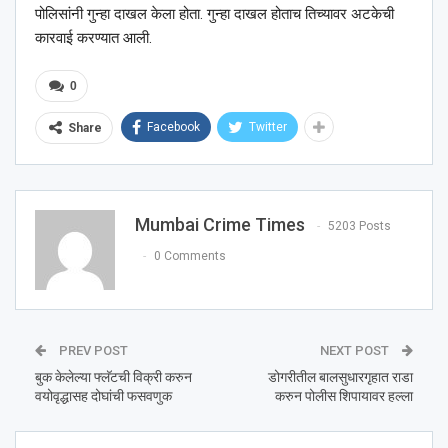
पोलिसांनी गुन्हा दाखल केला होता. गुन्हा दाखल होताच तिच्यावर अटकेची
कारवाई करण्यात आली.
0
Facebook
Twitter
Share
Mumbai Crime Times
5203 Posts
0 Comments
PREV POST
NEXT POST
बुक केलेल्या फ्लॅटची विक्री करुन
डोगरीतील बालसुधारगृहात राडा
वयोवृद्धासह दोघांची फसवणुक
करुन पोलीस शिपायावर हल्ला