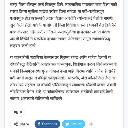
मात्र तिला बँकेतून कर्ज मिळवून दिले, व्यावसायिक गाळ्याचा ताबा दिला नाही
तसेच तिच्या मुलीला शाळेत प्रवेश दिला नव्हता. या पती-पत्नीकडून
फसवणुक होत असल्याचे लक्षात येताच आरतीने त्यांच्याकडे पैशांची मागणी
सुरु केली होती. यावेळी या दोघांनी तिला शिवीगाळ करुन धमकी देत तिचे पैसे
परत करणार नाही असे सांगितले. फसवणुकीचा हा प्रकार लक्षात येताच
आरती त्रिवेदीने घडलेला प्रकार सायन पोलिसांना सांगून त्यांच्याविरुद्ध
तक्रार केली होती.
या तक्रारीची शहानिशा केल्यानंतर ग्रिष्मा रावळ आणि राजेश वेलानी या
दोघांविरुद्ध पोलिसांनी अपहारासह फसवणुक, शिवीगाळ करुन जिवे मारण्याची
धमकी दिल्याप्रकरणी गुन्हा दाखल केला आहे. ग्रिष्मा आणि राजेश हे दोघेही
पती-पत्नी असून ते दोघेही कांदिवलीतील चारकोप, बोरा कॉलनीतील कैलास
टॉवरमध्ये राहतात. या दोघांची पोलिसांकडून लवकरच चौकशी करुन जबानी
नोंदविण्यात येणार आहे. या चौकशीनंतर त्यांच्यावर अटकेची कारवाई केली
जाणार असल्याचे पोलिसांनी सांगितले.
0
Facebook
Twitter
Share