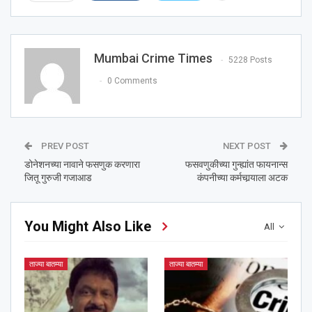
Mumbai Crime Times
5228 Posts
0 Comments
PREV POST
NEXT POST
डोनेशनच्या नावाने फसणुक करणारा
फसवणुकीच्या गुन्ह्यांत फायनान्स
जितू गुरुजी गजाआड
कंपनीच्या कर्मचार्‍याला अटक
You Might Also Like
All
ताज्या बातम्या
ताज्या बातम्या