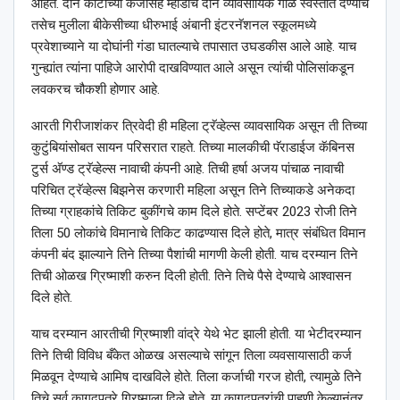
आहेत. दोन कोटीच्या कर्जासह म्हाडाचे दोन व्यावसायिक गाळे स्वस्तात देण्याचे
तसेच मुलीला बीकेसीच्या धीरुभाई अंबानी इंटरनॅशनल स्कूलमध्ये
प्रवेशाच्याने या दोघांनी गंडा घातल्याचे तपासात उघडकीस आले आहे. याच
गुन्ह्यांत त्यांना पाहिजे आरोपी दाखविण्यात आले असून त्यांची पोलिसांकडून
लवकरच चौकशी होणार आहे.
आरती गिरीजाशंकर त्रिवेदी ही महिला ट्रॅव्हेल्स व्यावसायिक असून ती तिच्या
कुटुंबियांसोबत सायन परिसरात राहते. तिच्या मालकीची पॅराडाईज कॅबिनस
टुर्स अ‍ॅण्ड ट्रॅव्हेल्स नावाची कंपनी आहे. तिची हर्षा अजय पांचाळ नावाची
परिचित ट्रॅव्हेल्स बिझनेस करणारी महिला असून तिने तिच्याकडे अनेकदा
तिच्या ग्राहकांचे तिकिट बुकींगचे काम दिले होते. सप्टेंबर 2023 रोजी तिने
तिला 50 लोकांचे विमानाचे तिकिट काढण्यास दिले होते, मात्र संबंधित विमान
कंपनी बंद झाल्याने तिने तिच्या पैशांची मागणी केली होती. याच दरम्यान तिने
तिची ओळख ग्रिष्माशी करुन दिली होती. तिने तिचे पैसे देण्याचे आश्वासन
दिले होते.
याच दरम्यान आरतीची ग्रिष्माशी वांद्रे येथे भेट झाली होती. या भेटीदरम्यान
तिने तिची विविध बँकेत ओळख असल्याचे सांगून तिला व्यवसायासाठी कर्ज
मिळवून देण्याचे आमिष दाखविले होते. तिला कर्जाची गरज होती, त्यामुळे तिने
तिचे सर्व कागदपत्रे ग्रिष्माला दिले होते. या कागदपत्रांची पाहणी केल्यानंतर