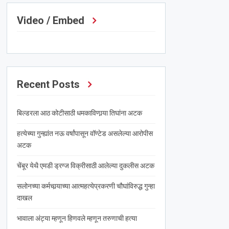
Video / Embed
Recent Posts
बिल्डरला आठ कोटीसाठी धमकाविणार्‍या तिघांना अटक
हत्येच्या गुन्ह्यांत नऊ वर्षांपासून वॉण्टेड असलेल्या आरोपीस
अटक
चेंबूर येथै एमडी ड्रग्ज विक्रीसाठी आलेल्या दुकलीस अटक
सलोनच्या कर्मचार्‍याच्या आत्महत्येप्रकरणी चौघांविरुद्ध गुन्हा
दाखल
भावाला अंट्या म्हणून हिणवले म्हणून तरुणाची हत्या