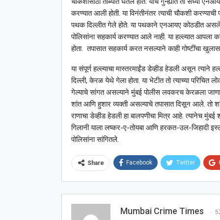
चौकशीसाठी ताब्यात घेतले होते. याच गुन्ह्यांत तो सध्या एनआ
करण्यात आली होती. या विनंतीनंतर त्याची चौकशी करण्याची परव
पथक दिल्लीत गेले होते. या पथकाने एनआयए कोठडीत असलेल
पोलिसांना सहकार्य करण्यात आले नाही. या हल्ल्यात आपला 
होता. तपासात सहकार्य करत नसल्याने काही गोष्टींचा खुलास
या संपूर्ण हल्ल्याचा मास्तरमाईंड डेव्हीड हेडली असून त्याने
दिल्ली, केरळ येथे गेला होता. या भेटीत तो त्याच्या परिचित लोक
गेल्याचे सांगत असल्याने मुंबई पोलीस लवकरच केरळला जाणा
शांत आणि हुशार व्यक्ती असल्याचे तपासात दिसून आले. तो शा
राणाचा डेव्हीड हेडली हा बालपणीचा मित्र आहे. त्यानेच मुं
गिलानी याला लष्कर-ए-तोयबा आणि हरकत-उल-जिहादी इस्लाम
पोलिसांना सांगितले.
Facebook
Twitter
Share
Mumbai Crime Times
5