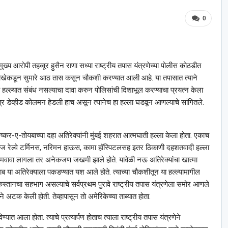
0
ुख्य आरोपी तहव्वूर हुसैन राणा सध्या राष्ट्रीय तपास यंत्रणेच्या पोलीस कोठडीत
े शाखेकडून सुमारे आठ तास कसून चौकशी करण्यात आली आहे. या तपासात त्याने
हल्ल्यात संबंध नसल्याचा दावा करुन पोलिसांची दिशाभूल करण्याचा प्रयत्न केला
त्र डेव्हीड कोलमन हेडली हाच असून त्यानेच हा हल्ला घडवून आणल्याचे सांगितले.
 लष्कर-ए-तोयबाच्या दहा अतिरेक्यांनी मुंबई शहरात आत्मघाती हल्ला केला होता. एकाच
ाज रेल्वे टर्मिनस, नरिमन हाऊस, कामा हॉस्पिटलसह इतर ठिकाणी दहशतवादी हल्ला
 गमवावा लागला तर अनेकजण जखमी झाले होते. यावेळी नऊ अतिरेक्यांचा खात्मा
या अतिरेक्याला पकडण्यात यश आले होते. त्याच्या चौकशीतून या हल्ल्यामागील
किस्तानचा सहभाग असल्याचे सर्वप्रथम पुरावे राष्ट्रीय तपास यंत्रणेला समोर आणले
 अटक केली होती. तेव्हापासून तो अमेरिकेच्या ताब्यात होता.
त आला होता. त्याचे प्रत्यार्पण होताच त्याला राष्ट्रीय तपास यंत्रणेने