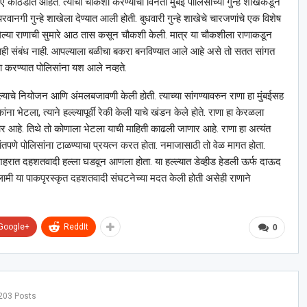
यए कोठडीत आहेत. त्याची चौकशी करण्याची विनंती मुंबई पोलिसांच्या गुन्हे शाखेकडून
ानगी गुन्हे शाखेला देण्यात आली होती. बुधवारी गुन्हे शाखेचे चारजणांचे एक विशेष
्या राणाची सुमारे आठ तास कसून चौकशी केली. मात्र या चौकशीला राणाकडून
काही संबंध नाही. आपल्याला बळीचा बकरा बनविण्यात आले आहे असे तो सतत सांगत
ा करण्यात पोलिसांना यश आले नव्हते.
 हल्ल्याचे नियोजन आणि अंमलबजावणी केली होती. त्याच्या सांगण्यावरुन राणा हा मुंबईसह
ांना भेटला, त्याने हल्ल्यापूर्वी रेकी केली याचे खंडन केले होते. राणा हा केरळला
र आहे. तिथे तो कोणाला भेटला याची माहिती काढली जाणार आहे. राणा हा अत्यंत
ंतपणे पोलिसांना टाळण्याचा प्रयत्न करत होता. नमाजासाठी तो वेळ मागत होता.
बई शहरात दहशतवादी हल्ला घडवून आणला होता. या हल्ल्यात डेव्हीड हेडली ऊर्फ दाऊद
ी या पाकपृरस्कृत दहशतवादी संघटनेच्या मदत केली होती असेही राणाने
Google+
ReddIt
0
203 Posts