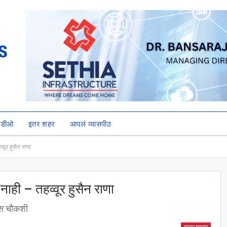
हिडीओ
इतर शहर
आपलं व्यासपीठ
वूर हुसैन राणा
ाही – तहव्वूर हुसैन राणा
ास चौकशी
ताज्या बातम्या