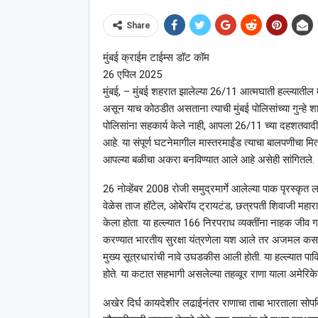
Share
मुंबई क्राईम टाईम्स डॉट कॉम
26 एपिल 2025
मुंबई, – मुंबई शहरात झालेल्या 26/11 आत्मघाती हल्ल्यातील म
असून याच कोठडीत असताना त्याची मुंबई पोलिसांच्या गुन्ह
पोलिसांना सहकार्य केले नाही, आपला 26/11 च्या दहशतवादी 
आहे. या संपूर्ण घटनेमागील मास्तरमाईंड त्याचा बालपणीचा मि
आपल्या बळीचा अकरा बनविण्यात आले आहे असेही सांगितले.
26 नोव्हेंबर 2008 रोजी समुद्रमार्गे आलेल्या पाक पृरस्कृत
वेळेस ताज हॉटेल, ओबेरॉय ट्रायटंड, छत्रपती शिवाजी महार
केला होता. या हल्ल्यात 166 निरपराध व्यक्तींना नाहक जीव
करण्यात भारतीय सुरक्षा यंत्रणेला यश आले तर अजमल कसाब 
मुख्य सूत्रधारांची नावे उघडकीस आली होती. या हल्ल्यात पा
होते. या कटात सहभागी असलेल्या तहव्वूर राणा याला अमेरिकेने
अखेर दिर्घ कायदेशीर लढाईनंतर राणाचा ताबा भारताला सोपविण्या