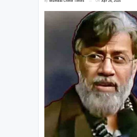
On
Apr 26, 2025
By
Mumbai Crime Times