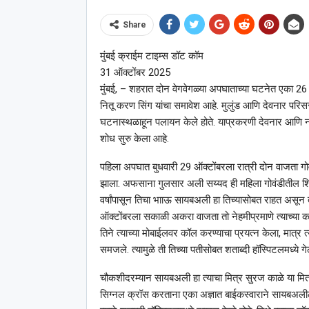
Share
मुंबई क्राईम टाइम्स डॉट कॉम
31 ऑक्टोंबर 2025
मुंबई, – शहरात दोन वेगवेगळ्या अपघाताच्या घटनेत एका 26 वर
नितू करण सिंग यांचा समावेश आहे. मुलुंड आणि देवनार परि
घटनास्थळाहून पलायन केले होते. याप्रकरणी देवनार आणि नव
शोध सुरु केला आहे.
पहिला अपघात बुधवारी 29 ऑक्टोंबरला रात्री दोन वाजता गोव
झाला. अफसाना गुलसार अली सय्यद ही महिला गोवंडीतील शिवाज
वर्षांपासून तिचा भााऊ सायबअली हा तिच्यासोबत राहत असून तोद
ऑक्टोंबरला सकाळी अकरा वाजता तो नेहमीप्रमाणे त्याच्या कामा
तिने त्याच्या मोबाईलवर कॉल करण्याचा प्रयत्न केला, मात्र
समजले. त्यामुळे ती तिच्या पतीसोबत शताब्दी हॉस्पिटलमध्ये गेल
चौकशीदरम्यान सायबअली हा त्याचा मित्र सुरज काळे या मित्
सिग्नल क्रॉस करताना एका अज्ञात बाईकस्वाराने सायबअलीला 