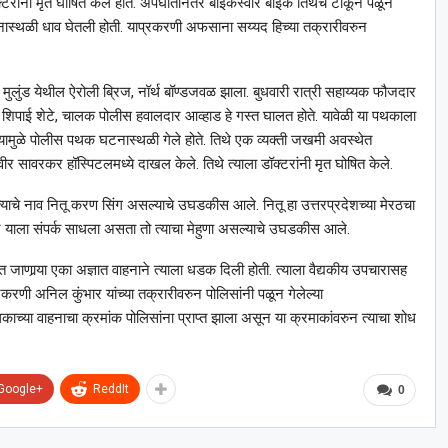
डॉक्टरांनी मृत घोषित केले होते. अपघातानंतर बाईकस्वार बाईक तिथेच टाकून पळून
नास्थळी धाव घेतली होती. याप्रकरणी अफसाना सय्यद हिच्या तक्रारीवरुन
 मुलुंड येथील ऐरोली ब्रिज, नॉर्थ बॉण्डजवळ झाला. बुधवारी रात्री सहाय्यक फौजदार
शिपाई शेटे, चालक पोलीस हवालदार आव्हाड हे गस्त घालत होते. यावेळी या पथकाला
त्यामुळे पोलीस पथक घटनास्थळी गेले होते. तिथे एक व्यक्ती जखमी अवस्थेत
 वीर सावरकर हॉस्पिटलमध्ये दाखल केले. तिथे त्याला डॉक्टरांनी मृत घोषित केले.
त्याचे नाव नितू करण सिंग असल्याचे उघडकीस आले. नितू हा उत्तरप्रदेशच्या मेरठचा
ार याला संपर्क साधला असता तो त्याचा मेहुणा असल्याचे उघडकीस आले.
ात जाणार्‍या एका अज्ञात वाहनाने त्याला धडक दिली होती. त्याला वैद्यकीय उपचारासह
रकरणी अनिल कुंभार यांच्या तक्रारीवरुन पोलिसांनी पळून गेलेल्या
लकाच्या वाहनाचा क्रमांक पोलिसांना प्राप्त झाला असून या क्रमाकांवरुन त्याचा शोध
Google+
ReddIt
0