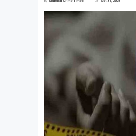
On
Oct 31, 2025
By
Mumbai Crime Times