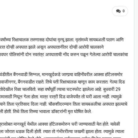
0
्षांच्या रिक्षाचालक तरुणासह दोघांचा मृत्यू झाला. मृतांमध्ये सायबअली पठाण आणि
सरात दोन्ही अपघात झाले असून अपघातानींतर दोन्ही आरोपी चालकाने
घर पोलिसांनी दोन स्वतंत्र अपघाताची नोंद करुन पळून गेलेल्या आरोपी चालकांचा
ंडीतील बैंगनवाडी सिग्नल, मानखुर्दकडे जाणार्‍या वाहिनीवरील आक्सा हॉटेलसमोर
ीनगर, बैंगनवाडीत राहते. तिचे पती रिक्षाचालक म्हणून काम करतात. गेल्या दिड
ेखील रिक्षा चालवितो. सहा वर्षांपूर्वी त्याचा घटस्फोट झालेला आहे. बुधवारी 29
साठी निघून गेला होता. मात्र रात्री दिड वाजेपर्यंत तो घरी आला नाही. त्यामुळे
 त्याने तिला प्रतिसाद दिला नाही. चौकशीदरम्यान तिला सायबअलीचा अपघात झाल्याचे
ी होती. तिथे तिला तिच्या भावाला डॉक्टरांनी मृत घोषित केले.
रासोबत मानखुर्द येथील आक्सा हॉटेलसमोरुन घरी जाण्यासाठी येत होते. यावेळी
जोरात धडक दिली होती. त्यात तो गंभीररीत्या जखमी झाला होता. त्यामुळे त्याला