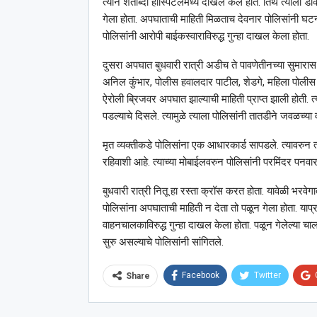
त्याने शताब्दी हॉस्पिटलमध्ये दाखल केले होते. तिथे त्याला 
गेला होता. अपघाताची माहिती मिळताच देवनार पोलिसांनी घट
पोलिसांनी आरोपी बाईकस्वाराविरुद्ध गुन्हा दाखल केला होता.
दुसरा अपघात बुधवारी रात्री अडीच ते पावणेतीनच्या सुमारास
अनिल कुंभार, पोलीस हवालदार पाटील, शेडगे, महिला पोलीस 
ऐरोली ब्रिजवर अपघात झाल्याची माहिती प्राप्त झाली होती. 
पडल्याचे दिसले. त्यामुळे त्याला पोलिसांनी तातडीने जवळच्या
मृत व्यक्तीकडे पोलिसांना एक आधारकार्ड सापडले. त्यावरुन 
रहिवाशी आहे. त्याच्या मोबाईलवरुन पोलिसांनी परमिंदर पनव
बुधवारी रात्री नितू हा रस्ता क्रॉस करत होता. यावेळी भरवेग
पोलिसांना अपघाताची माहिती न देता तो पळून गेला होता. याप्
वाहनचालकाविरुद्ध गुन्हा दाखल केला होता. पळून गेलेल्या चा
सुरु असल्याचे पोलिसांनी सांगितले.
Facebook
Twitter
Share