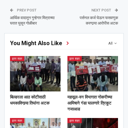
PREV POST
NEXT POST
आर्थिक वादातून गुन्हेगार मित्राच्या
पर्सनल कर्ज घेऊन फसवणुक
घरात घुसून गोळीबार
करणार्‍या आरोपीस अटक
You Might Also Like
All
इतर शहर
इतर शहर
बिल्डरला आठ कोटीसाठी
महसूल-वन विभागात नोकरीच्या
धमकाविणार्‍या तिघांना अटक
आमिषाने गंडा घालणारे त्रिकुट
गजाआड
इतर शहर
इतर शहर