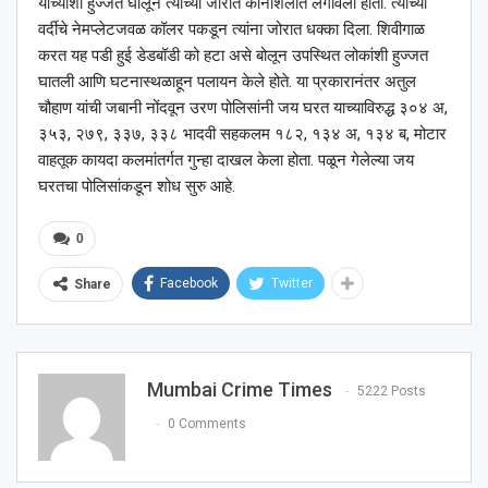
यांच्याशी हुज्जत घालून त्यांच्या जोरात कानशिलात लगावली होती. त्यांच्या
वर्दीचे नेमप्लेटजवळ कॉलर पकडून त्यांना जोरात धक्का दिला. शिवीगाळ
करत यह पडी हुई डेडबॉडी को हटा असे बोलून उपस्थित लोकांशी हुज्जत
घातली आणि घटनास्थळाहून पलायन केले होते. या प्रकारानंतर अतुल
चौहाण यांची जबानी नोंदवून उरण पोलिसांनी जय घरत याच्याविरुद्ध ३०४ अ,
३५३, २७९, ३३७, ३३८ भादवी सहकलम १८२, १३४ अ, १३४ ब, मोटार
वाहतूक कायदा कलमांतर्गत गुन्हा दाखल केला होता. पळून गेलेल्या जय
घरतचा पोलिसांकडून शोध सुरु आहे.
0
Facebook
Twitter
Share
Mumbai Crime Times
5222 Posts
0 Comments