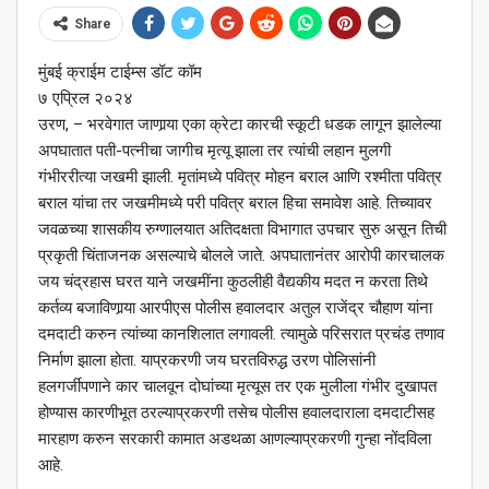
Share
मुंबई क्राईम टाईम्स डॉट कॉम
७ एप्रिल २०२४
उरण, – भरवेगात जाणार्‍या एका क्रेटा कारची स्कूटी धडक लागून झालेल्या
अपघातात पती-पत्नीचा जागीच मृत्यू झाला तर त्यांची लहान मुलगी
गंभीररीत्या जखमी झाली. मृतांमध्ये पवित्र मोहन बराल आणि रश्मीता पवित्र
बराल यांचा तर जखमीमध्ये परी पवित्र बराल हिचा समावेश आहे. तिच्यावर
जवळच्या शासकीय रुग्णालयात अतिदक्षता विभागात उपचार सुरु असून तिची
प्रकृती चिंताजनक असल्याचे बोलले जाते. अपघातानंतर आरोपी कारचालक
जय चंद्रहास घरत याने जखमींना कुठलीही वैद्यकीय मदत न करता तिथे
कर्तव्य बजाविणार्‍या आरपीएस पोलीस हवालदार अतुल राजेंद्र चौहाण यांना
दमदाटी करुन त्यांच्या कानशिलात लगावली. त्यामुळे परिसरात प्रचंड तणाव
निर्माण झाला होता. याप्रकरणी जय घरतविरुद्ध उरण पोलिसांनी
हलगर्जीपणाने कार चालवून दोघांच्या मृत्यूस तर एक मुलीला गंभीर दुखापत
होण्यास कारणीभूत ठरल्याप्रकरणी तसेच पोलीस हवालदाराला दमदाटीसह
मारहाण करुन सरकारी कामात अडथळा आणल्याप्रकरणी गुन्हा नोंदविला
आहे.