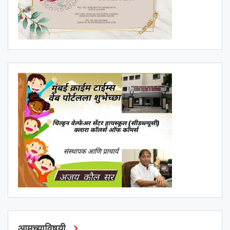
आमच्याविषयी