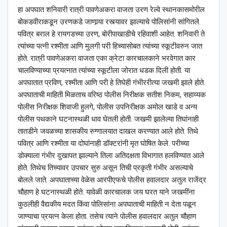
हा अपघात शनिवारी रात्री पावणेअकरा वाजता उरण रेल्वे स्थानकासमोरील
बोकडवीराकडून उरणकडे जाणार्‍या रस्त्यावर झाल्याचे पोलिसांनी सांगितले.
पवित्र बराल हे रायगडच्या उरण, बोरीपाखाडीचे रहिवाशी आहेत. शनिवारी ते
त्यांच्या पत्नी रश्मीता आणि मुलगी परी हिच्यासोबत त्यांच्या स्कूटीवरुन जात
होते. रात्री पावणेअकरा वाजता एका क्रेटा कारचालकाने भरवेगात कार
चालविण्याच्या प्रयत्नात त्यांच्या स्कूटीला जोरात धडक दिली होती. या
अपघातात प्रविण, रश्मीता आणि परी हे तिघेही गंभीररीत्या जखमी झाले होते.
अपघाताची माहिती मिळताच वरिष्ठ पोलीस निरीक्षक सतीश निकम, सहाय्यक
पोलीस निरीक्षक शिवाजी हुलगे, पोलीस उपनिरीक्षक अमोल खाडे व अन्य
पोलीस पथकाने घटनास्थळी धाव घेतली होती. जखमी झालेल्या तिघांनाही
तातडीने जवळच्या शासकीय रुग्णालयात दाखल करण्यात आले होते. तिथे
पवित्र आणि रश्मीता या दोघांनाही डॉक्टरांनी मृत घोषित केले. परीच्या
डोक्याला गंभीर दुखापत झाल्याने तिला अतिदक्षता विभागात हलविण्यात आले
होते. तिथेच तिच्यावर उपचार सुरु असून तिची प्रकृती गंभीर असल्याचे
बोलले जाते. अपघाताच्या वेळेस आरपीएफचे पोलीस हवालदार अतुल राजेंद्र
चौहाण हे घटनास्थळी होते. यावेळी कारचालक जय घरत याने जखमींना
कुठलीही वैद्यकीय मदत किंवा पोलिसांना अपघाताची माहिती न देता पळून
जाण्याचा प्रयत्न केला होता. तसेच त्याने पोलीस हवालदार अतुल चौहाण