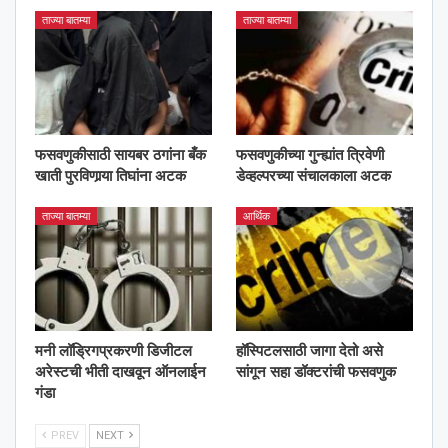
ताज्या बातम्या
ताज्या बातम्या
फसवणुकीसाठी सायबर ठगांना बँक
फसवणुकीच्या गुन्ह्यांत त्रिवेणी
खाती पुरविणार्‍या तिघांना अटक
डेव्हल्परच्या संचालकाला अटक
ताज्या बातम्या
आर्थिक
मनी लॉड्रिगप्रकरणी डिजीटल
हॉस्पिटलसाठी जागा देतो असे
अरेस्टची भीती दाखवून ऑनलाईन
सांगून सहा डॉक्टरांची फसवणुक
गंडा
PREV
NEXT