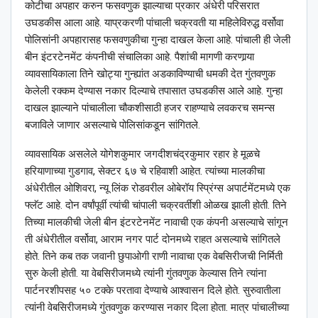
कोटीचा अपहार करुन फसवणुक झाल्याचा प्रकार अंधेरी परिसरात
उघडकीस आला आहे. याप्रकरणी पांचाली चक्रवती या महिलेविरुद्ध वर्सोवा
पोलिसांनी अपहारासह फसवणुकीचा गुन्हा दाखल केला आहे. पांचाली ही जेली
बीन इंटरटेनमेंट कंपनीची संचालिका आहे. पैशांची मागणी करणार्‍या
व्यावसायिकाला तिने खोट्या गुन्ह्यांत अडकाविण्याची धमकी देत गुंतवणुक
केलेली रक्कम देण्यास नकार दिल्याचे तपासात उघडकीस आले आहे. गुन्हा
दाखल झाल्याने पांचालीला चौकशीसाठी हजर राहण्याचे लवकरच समन्स
बजाविले जाणार असल्याचे पोलिसांकडून सांगितले.
व्यावसायिक असलेले योगेशकुमार जगदीशचंद्रकुमार रहार हे मूळचे
हरियाणाच्या गुडगाव, सेक्टर ६७ चे रहिवाशी आहेत. त्यांच्या मालकीचा
अंधेरीतील ओशिवरा, न्यू लिंक रोडवरील ओबेरॉय स्प्रिंग्स अपार्टमेंटमध्ये एक
फ्लॅट आहे. दोन वर्षांपूर्वी त्यांची चांपाली चक्रवर्तीशी ओळख झाली होती. तिने
तिच्या मालकीची जेली बीन इंटरटेनमेंट नावाची एक कंपनी असल्याचे सांगून
ती अंधेरीतील वर्सोवा, आराम नगर पार्ट दोनमध्ये राहत असल्याचे सांगितले
होते. तिने कब तक जवानी छुपाओगी राणी नावाचा एक वेबसिरीजची निर्मिती
सुरु केली होती. या वेबसिरीजमध्ये त्यांनी गुंतवणुक केल्यास तिने त्यांना
पार्टनरशीपसह ५० टक्के परतावा देण्याचे आश्‍वासन दिले होते. सुरुवातीला
त्यांनी वेबसिरीजमध्ये गुंतवणुक करण्यास नकार दिला होता. मात्र पांचालीच्या