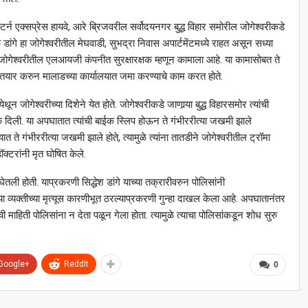
टर्न एक्सप्रेस हायवे, आरे ब्रिजवरील सर्वोदयनगर बुद्ध विहार समोरील जोगेश्वरीकडे
ोक डांगे हा जोगेश्वरीतील मेघवाडी, सुभद्रा निवास अपार्टमेंटमध्ये राहत असून सध्या
 जोगेश्वरीतील एलआयजी कंपनीत सुरक्षारक्षक म्हणून कामाला आहे. या कामासोबत ते
यार करुन मालाडच्या कार्यालयात जमा करण्याचे काम करत होते.
ून जोगेश्वरीच्या दिशेने येत होते. जोगेश्वरीकडे जाणार्‍या बुद्ध विहारसमोर त्यांची
िली. या अपघातात त्यांची बाईक स्लिप होऊन ते गंभीररीत्या जखमी झाले
यात ते गंभीररीत्या जखमी झाले होते, त्यामुळे त्यांना तातडीने जोगेश्वरीतील ट्रॉमा
क्टरांनी मृत घोषित केले.
ी होती. याप्रकरणी सिद्धेश डांगे याच्या तक्रारीवरुन पोलिसांनी
या व्यक्तीच्या मृत्यूस कारणीभूत ठरल्याप्रकरणी गुन्हा दाखल केला आहे. अपघातानंतर
हिती पोलिसांना न देता पळून गेला होता. त्यामुळे त्याचा पोलिसांकडून शोध सुरु
Google+
ReddIt
0