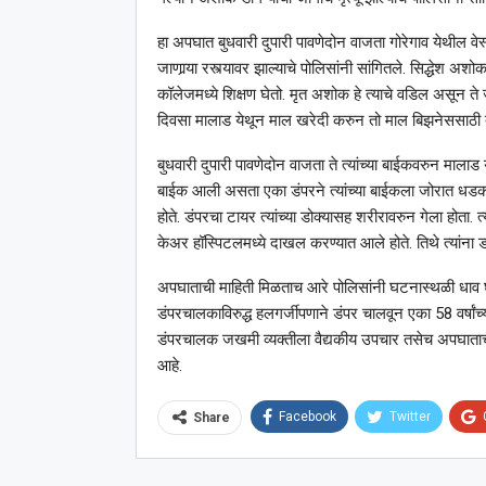
हा अपघात बुधवारी दुपारी पावणेदोन वाजता गोरेगाव येथील वेस्
जाणार्‍या रस्त्यावर झाल्याचे पोलिसांनी सांगितले. सिद्धेश अश
कॉलेजमध्ये शिक्षण घेतो. मृत अशोक हे त्याचे वडिल असून ते
दिवसा मालाड येथून माल खरेदी करुन तो माल बिझनेससाठी त
बुधवारी दुपारी पावणेदोन वाजता ते त्यांच्या बाईकवरुन मालाड येथ
बाईक आली असता एका डंपरने त्यांच्या बाईकला जोरात धडक द
होते. डंपरचा टायर त्यांच्या डोक्यासह शरीरावरुन गेला होता. त्
केअर हॉस्पिटलमध्ये दाखल करण्यात आले होते. तिथे त्यांना डॉ
अपघाताची माहिती मिळताच आरे पोलिसांनी घटनास्थळी धाव घेतल
डंपरचालकाविरुद्ध हलगर्जीपणाने डंपर चालवून एका 58 वर्षांच्
डंपरचालक जखमी व्यक्तीला वैद्यकीय उपचार तसेच अपघाताची मा
आहे.
Facebook
Twitter
Share