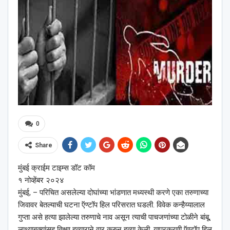
0
Share
मुंबई क्राईम टाइम्स डॉट कॉम
१ नोव्हेंबर २०२४
मुंबई, – परिचित असलेल्या दोघांच्या भांडणात मध्यस्थी करणे एका तरुणाच्या
जिवावर बेतल्याची घटना ऍण्टॉप हिल परिसरात घडली. विवेक कन्हैय्यालाल
गुप्ता असे हत्या झालेल्या तरुणाचे नाव असून त्याची पाचजणांच्या टोळीने बांबू,
लाथ्याबुक्यांसह तिक्ष्ण हत्याराने वार करुन हत्या केली. याप्रकरणी ऍण्टॉप हिल