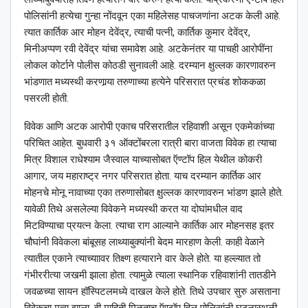
पोलिसांनी हत्येचा गुन्हा नोंदवून एका महिलेसह पाचजणांना अटक केली आहे.
त्यात कार्तिक आर मोहन देवेंद्र, त्याची पत्नी, कार्तिक कुमार देवेंद्र,
मिनीअप्पण रवी देवेंद्र यांचा समावेश आहे. अटकेनंतर या पाचही आरोपींना
लोकल कोर्टाने पोलीस कोठडी सुनावली आहे. दरम्यान क्षुल्लक कारणावरुन
भांडणात मध्यस्थी करणार्‍या तरुणाच्या हत्येने परिसरात प्रचंड शोककळा
पसरली होती.
विवेक आणि अटक आरोपी एकाच परिसरातील रहिवाशी असून एकमेकांच्या
परिचित आहेत. बुधवारी ३१ ऑक्टोंबरला रात्री बारा वाजता विवेक हा त्याचा
मित्र विशाल राधेश्याम जैस्वाल याच्यासोबत ऍण्टॉप हिल येथील कोकरी
आगार, जय महाराष्ट्र नगर परिसरात होता. याच दरम्यान कार्तिक आर
मोहनचे मोनू नावाच्या एका तरुणासोबत क्षुल्लक कारणावरुन भांडण झाले होते.
यावेळी तिथे असलेल्या विवेकने मध्यस्थी करत या दोघांमधील वाद
मिटविण्याचा प्रयत्न केला. त्याचा राग आल्याने कार्तिक आर मोहनसह इतर
चौघांनी विवेकला बांबूसह लाथ्याबुक्यांनी बेदम मारहाण केली. काही वेळाने
त्यातील एकाने त्याच्याावर तिक्ष्ण हत्याराने वार केले होते. या हल्ल्यात तो
गंभीररीत्या जखमी झाला होता. त्यामुळे त्याला स्थानिक रहिवाशांनी तातडीने
जवळच्या सायन हॉस्पिटलमध्ये दाखल केले होते. तिथे उपचार सुरु असताना
विवेकचा मृत्यू झाला. ही माहिती मिळताच ऍण्टॉप हिल पोलिसांनी घटनास्थळी