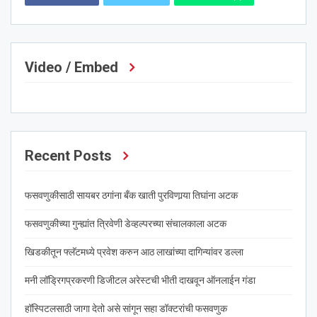
Video / Embed
Recent Posts
फसवणुकीसाठी सायबर ठगांना बँक खाती पुरविणार्‍या तिघांना अटक
फसवणुकीच्या गुन्ह्यांत त्रिवेणी डेव्हल्परच्या संचालकाला अटक
खिडकीतून फ्लॅटमध्ये प्रवेश करुन आठ लाखांच्या दागिन्यांवर डल्ला
मनी लॉड्रिगप्रकरणी डिजीटल अरेस्टची भीती दाखवून ऑनलाईन गंडा
हॉस्पिटलसाठी जागा देतो असे सांगून सहा डॉक्टरांची फसवणुक