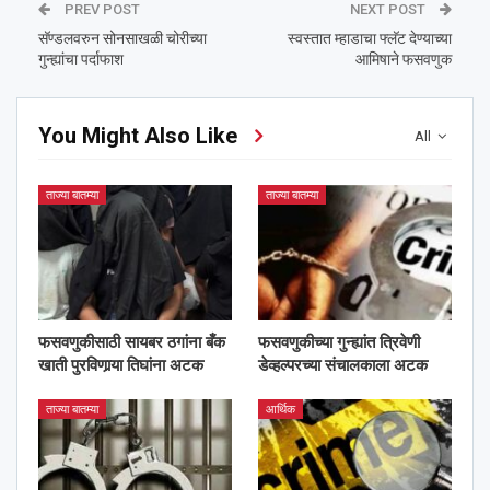
PREV POST
NEXT POST
सॅण्डलवरुन सोनसाखळी चोरीच्या
स्वस्तात म्हाडाचा फ्लॅट देण्याच्या
गुन्ह्यांचा पर्दाफाश
आमिषाने फसवणुक
You Might Also Like
All
ताज्या बातम्या
ताज्या बातम्या
फसवणुकीसाठी सायबर ठगांना बँक
फसवणुकीच्या गुन्ह्यांत त्रिवेणी
खाती पुरविणार्‍या तिघांना अटक
डेव्हल्परच्या संचालकाला अटक
ताज्या बातम्या
आर्थिक