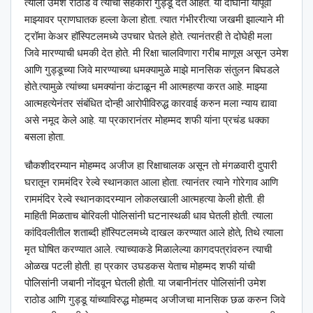
त्याला उमेश राठोड व त्याचा सहकारी गुड्डू देत आहेत. या दोघांनी यापूर्वी
माझ्यावर प्राणघातक हल्ला केला होता. त्यात गंभीररीत्या जखमी झाल्याने मी
ट्रॉमा केअर हॉस्पिटलमध्ये उपचार घेतले होते. त्यानंतरही ते दोघेही मला
जिवे मारण्याची धमकी देत होते. मी रिक्षा चालविणारा गरीब माणूस असून उमेश
आणि गुड्डूच्या जिवे मारण्याच्या धमक्यामुळे माझे मानसिक संतुलन बिघडले
होते.त्यामुळे त्यांच्या धमक्यांना कंटाळून मी आत्महत्या करत आहे. माझ्या
आत्महत्येनंतर संबंधित दोन्ही आरोपीविरुद्ध कारवाई करुन मला न्याय द्यावा
असे नमूद केले आहे. या प्रकारानंतर मोहम्मद शफी यांना प्रचंड धक्का
बसला होता.
चौकशीदरम्यान मोहम्मद अजीज हा रिक्षाचालक असून तो मंगळवारी दुपारी
घरातून राममंदिर रेल्वे स्थानकात आला होता. त्यानंतर त्याने गोरेगाव आणि
राममंदिर रेल्वे स्थानकादरम्यान लोकलखाली आत्महत्या केली होती. ही
माहिती मिळताच बोरिवली पोलिसांनी घटनास्थळी धाव घेतली होती. त्याला
कांदिवलीतील शताब्दी हॉस्पिटलमध्ये दाखल करण्यात आले होते, तिथे त्याला
मृत घोषित करण्यात आले. त्याच्याकडे मिळालेल्या कागदपत्रांवरुन त्याची
ओळख पटली होती. हा प्रकार उघडकस येताच मोहम्मद शफी यांची
पोलिसांनी जबानी नोंदवून घेतली होती. या जबानीनंतर पोलिसांनी उमेश
राठोड आणि गुड्डू यांच्याविरुद्ध मोहम्मद अजीजचा मानसिक छळ करुन जिवे