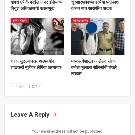
बोगस एपीके फाईल एअर इंडियाच्या
सुरक्षारक्षकाच्या हत्येचा पर्दाफाश
निवृत्त अधिकार्‍याची फसवणुक
करुन पाच आरोपींना अटक
ताज्या बातम्या
ताज्या बातम्या
शाळा सुटल्यानंतर अल्पवयीन
मध्यप्रदेशातून आलेल्या सोळा
शाळकरी मुलीवर लैगिंक अत्याचार
वर्षाला मुलाला पोलिसांनी घेतले
ताब्यात
PREV
NEXT
Leave A Reply
Your email address will not be published.