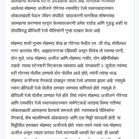
आत्महत्या केल्याची घटना उघडकीस आली आहे. मानसिक नैराश्यात
आलेल्या मोहम्मद अजीजने गोरेगाव-राममंदिर रेल्वे स्थानकादरम्यान
लोकलखाली येऊन जीवन संपविले. याप्रकरणी मानसिक शोषणासह
आत्महत्या करण्यास प्रवृत्त केल्याप्रकरणी उमेश राठोड आणि गुड्डू अशी या
दोघांविरुद्ध बोरिवली रेल्वे पोलिसांनी गुन्हा दाखल केला आहे.
मोहम्मद शफी गुलाम मोहम्मद शेख हा गोरेगाव येथील एम. जी रोड, मोतीलाल
नगर क्रमांक तीन, आझादनगरचा रहिवाशी असून तिथेच तो त्याच्या पत्नी,
दोन मुले, भाऊ मोहम्मद अजीज आणि मोहम्मद नसीर, दोन बहिणींसोबत
राहतो. त्याचा स्टेनशरी स्टिकरचा व्यवसाय आहे. मंगळवारी २ जुलैला त्यांच्या
घरी गोरगाव पोलीस ठाण्याचे दोन पोलीस आले होते, त्यांनी त्यांचा भाऊ
मोहम्मद अजीजचा पॅनकार्ड दाखवून त्याचा रेल्वे अपघात झाला आहे. त्यामुळे
त्यांना बोरिवली रेल्वे पोलीस ठाण्यात जाण्यास सांगितले होते. त्यामुळे ते
बोरिवली रेल्वे पोलीस ठाण्यात गेले होते. तिथे त्यांना मोहम्मद अजीजने गोरेगाव
आणि राममंदिर रेल्वे स्थानकादरम्यान चर्चगेटकडे जाणार्‍या धिम्या गतीच्या
लोकलखाली आत्महत्या केल्याचे समजले होते. त्याच्याकडे पोलिसांना
पॅनकार्ड, कॅब चालविण्याचे ओळखपत्र आणि एक चिठ्ठी सापडली होती. या
चिठ्ठीतील हस्ताक्षर मोहम्मद अजीजचे होते. त्यात त्याने त्याचे नाव मोहम्मद
अजीज असून त्याला वारंवार जिवे मारण्याची धमकी येत आहे. ही धमकी