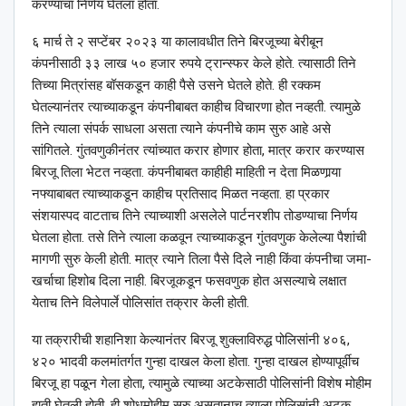
करण्याचा निर्णय घेतला होता.
६ मार्च ते २ सप्टेंबर २०२३ या कालावधीत तिने बिरजूच्या बेरीबून
कंपनीसाठी ३३ लाख ५० हजार रुपये ट्रान्स्फर केले होते. त्यासाठी तिने
तिच्या मित्रांसह बॉसकडून काही पैसे उसने घेतले होते. ही रक्कम
घेतल्यानंतर त्याच्याकडून कंपनीबाबत काहीच विचारणा होत नव्हती. त्यामुळे
तिने त्याला संपर्क साधला असता त्याने कंपनीचे काम सुरु आहे असे
सांगितले. गुंतवणुकीनंतर त्यांच्यात करार होणार होता, मात्र करार करण्यास
बिरजू तिला भेटत नव्हता. कंपनीबाबत काहीही माहिती न देता मिळणार्‍या
नफ्याबाबत त्याच्याकडून काहीच प्रतिसाद मिळत नव्हता. हा प्रकार
संशयास्पद वाटताच तिने त्याच्याशी असलेले पार्टनरशीप तोडण्याचा निर्णय
घेतला होता. तसे तिने त्याला कळवून त्याच्याकडून गुंतवणुक केलेल्या पैशांची
मागणी सुरु केली होती. मात्र त्याने तिला पैसे दिले नाही किंवा कंपनीचा जमा-
खर्चाचा हिशोब दिला नाही. बिरजूकडून फसवणुक होत असल्याचे लक्षात
येताच तिने विलेपार्ले पोलिसांत तक्रार केली होती.
या तक्रारीची शहानिशा केल्यानंतर बिरजू शुक्लाविरुद्ध पोलिसांनी ४०६,
४२० भादवी कलमांतर्गत गुन्हा दाखल केला होता. गुन्हा दाखल होण्यापूर्वीच
बिरजू हा पळून गेला होता, त्यामुळे त्याच्या अटकेसाठी पोलिसांनी विशेष मोहीम
हाती घेतली होती. ही शोधमोहीम सुरु असतानाच त्याला पोलिसांनी अटक