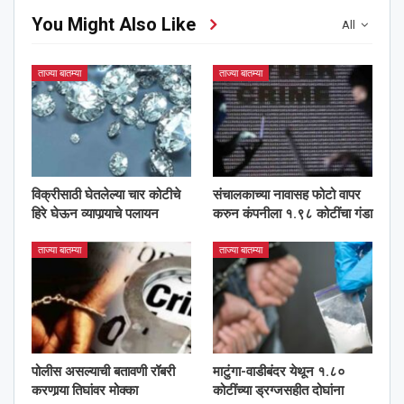
You Might Also Like
All
ताज्या बातम्या
ताज्या बातम्या
विक्रीसाठी घेतलेल्या चार कोटीचे
संचालकाच्या नावासह फोटो वापर
हिरे घेऊन व्यापार्‍याचे पलायन
करुन कंपनीला १.९८ कोटींचा गंडा
ताज्या बातम्या
ताज्या बातम्या
पोलीस असल्याची बतावणी रॉबरी
माटुंगा-वाडीबंदर येथून १.८०
करणार्‍या तिघांवर मोक्का
कोटींच्या ड्रग्जसहीत दोघांना