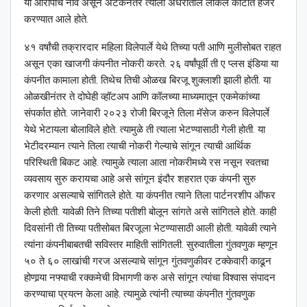
या आरोपीचे नाव असून अटकेनंतर त्याला अंधेरीतील लोकल कोर्टात हजर
करण्यात आले होते.
४१ वर्षांची तक्रारदार महिला विलेपार्ले येथे तिच्या पती आणि मुलीसोबत राहत
असून एका खाजगी कंपनीत नोकरी करते. २६ वर्षांपूर्वी ती ए प्लस इंडिया या
कंपनीत कामाला होती. तिथेच तिची ओळख बिरजू शुक्लाशी झाली होती. या
ओळखीनंतर ते दोघेही व्हॉटअप आणि कॉलच्या माध्यमातून एकमेकांच्या
संपर्कात होते. जानेवारी २०२३ रोजी बिरजूने तिला मॅसेज करुन विलेपार्ले
येथे भेटायला बोलाविले होते. त्यामुळे ती त्याला भेटण्यासाठी गेली होती. या
भेटीदरम्यान त्याने तिला त्याची नोकरी गेल्याचे सांगून त्याची आर्थिक
परिस्थिती बिकट आहे. त्यामुळे त्याला आता नोकरीमध्ये रस नसून स्वतचा
व्यवसाय सुरु करायचा आहे असे सांगून इंदौर शहरात एक कंपनी सुरु
करणार असल्याचे सांगितले होते. या कंपनीत त्याने तिला पार्टनरशीप ऑफर
केली होती. यावेळी तिने तिच्या पतीशी बोलून सांगते असे सांगितले होते. काही
दिवसांनी ती तिच्या पतीसोबत बिरजूला भेटण्यासाठी आली होती. यावेळी त्याने
त्यांना कंपनीबाबतची सविस्तर माहिती सांगितली. सुरुवातीला गुंतवणुक म्हणून
५० ते ६० लाखांची गरज असल्याचे सांगून गुंतवणुकीवर टक्केवारी काढून
होणार्‍या नफ्याची रक्कमेची विभागणी करु असे सांगून त्यांचा विश्‍वास संपादन
करण्याचा प्रयत्न केला आहे. त्यामुळे त्यांनी त्याच्या कंपनीत गुंतवणुक