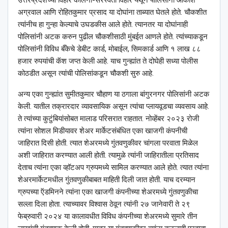
उत्तरप्रदेशच्या विहार कॉलनी-सरस्वती विहार येथून पोलिसांनी आकाश
अग्रवाल आणि रोहितकुमार प्रसाद या दोघांना ताब्यात घेतले होते. चौकशीत
त्यांनीच हा गुन्हा केल्याचे उघडकीस आले होते. त्यानतर या दोघांनाही
पोलिसांनी अटक करुन पुढील चौकशीसाठी मुंबईत आणले होते. त्यांच्याकडून
पोलिसांनी विविध बँकेचे डेबीट कार्ड, मोबाईल, सिमकार्ड आणि १ लाख ८८
हजार रुपयांची कॅश जप्त केली आहे. याच गुन्ह्यांत ते दोघेही सध्या पोलीस
कोठडीत असून त्यांची पोलिसांकडून चौकशी सुरु आहे.
अन्य एका गुन्ह्यांत सुमीतकुमार चौहाण या ठगाला बांगुरनगर पोलिसांनी अटक
केली. यातील तक्रारदार व्यावसायिक असून त्यांचा प्लायवूडचा व्यवसाय आहे.
ते त्यांच्या कुटुंबियांसोबत मालाड परिसरात राहतात. नोव्हेंबर २०२३ रोजी
त्यांना सोशल मिडीयावर शेअर मार्केटसंबंधित एका खाजगी कंपनीची
जाहिरात दिसी होती. त्यात शेअरमध्ये गुंतवणुकीवर चांगला परवाता मिळेल
अशी जाहिरात करण्यात आली होती. त्यामुळे त्यांनी जाहिरातीला प्रतिसाद
देताच त्यांना एका व्हॉटअप ग्रुपमध्ये सामिल करण्यात आले होते. त्यात त्यांना
शेअरमार्केटमधील गुंतवणुकीबाबत माहिती दिली जात होती. याच दरम्यान
ग्रुपच्या ऍडमिनने त्यांना एका खाजगी कंपनीच्या शेअरमध्ये गुंतवणुकीचा
सल्ला दिला होता. त्याच्यावर विश्‍वास ठेवून त्यांनी २७ जानेवारी ते २९
फेब्रुवारी २०२४ या कालावधीत विविध कंपनीच्या शेअरमध्ये सुमारे तीन