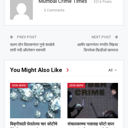
Mumbai Crime Times
5216 Posts
0 Comments
PREV POST
NEXT POST
सलग दोन दिवसानंतर गुन्हे शाखेचे
आमीर खाननंतर रणवीर सिंहचा
तापी नदी ऑपरेशन यशस्वी
डिपफेक व्हिडीओ व्हायरल
You Might Also Like
All
ताज्या बातम्या
ताज्या बातम्या
विक्रीसाठी घेतलेल्या चार कोटीचे
संचालकाच्या नावासह फोटो वापर