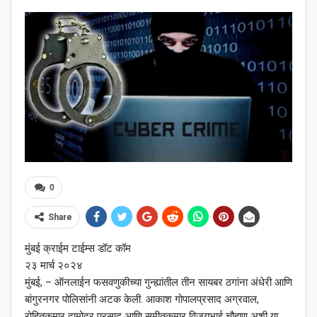
0
Share
मुंबई क्राईम टाईम्स डॉट कॉम
२३ मार्च २०२४
मुंबई, – ऑनलाईन फसवणुकीच्या गुन्ह्यांतील तीन सायबर ठगांना अंधेरी आणि
बांगुरनगर पोलिसांनी अटक केली. आकाश गोपालप्रसाद अग्रवाल,
रोहितकुमार दामोदर प्रसाद आणि सुमीतकुमार विजयभाई चौहाण अशी या