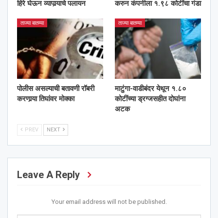
हिरे घेऊन व्यापार्‍याचे पलायन
करुन कंपनीला १.९८ कोटींचा गंडा
ताज्या बातम्या
ताज्या बातम्या
पोलीस असल्याची बतावणी रॉबरी
माटुंगा-वाडीबंदर येथून १.८०
करणार्‍या तिघांवर मोक्का
कोटींच्या ड्रग्जसहीत दोघांना
अटक
PREV
NEXT
Leave A Reply
Your email address will not be published.