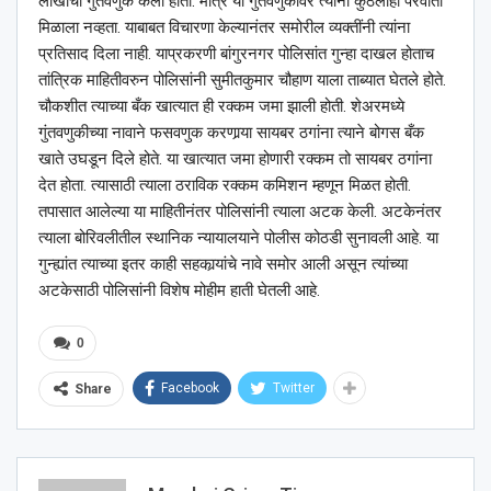
लाखांची गुंतवणुक केली होती. मात्र या गुंतवणुकीवर त्यांना कुठलाही परवाता
मिळाला नव्हता. याबाबत विचारणा केल्यानंतर समोरील व्यक्तींनी त्यांना
प्रतिसाद दिला नाही. याप्रकरणी बांगुरनगर पोलिसांत गुन्हा दाखल होताच
तांत्रिक माहितीवरुन पोलिसांनी सुमीतकुमार चौहाण याला ताब्यात घेतले होते.
चौकशीत त्याच्या बँक खात्यात ही रक्कम जमा झाली होती. शेअरमध्ये
गुंतवणुकीच्या नावाने फसवणुक करणार्‍या सायबर ठगांना त्याने बोगस बँक
खाते उघडून दिले होते. या खात्यात जमा होणारी रक्कम तो सायबर ठगांना
देत होता. त्यासाठी त्याला ठराविक रक्कम कमिशन म्हणून मिळत होती.
तपासात आलेल्या या माहितीनंतर पोलिसांनी त्याला अटक केली. अटकेनंतर
त्याला बोरिवलीतील स्थानिक न्यायालयाने पोलीस कोठडी सुनावली आहे. या
गुन्ह्यांत त्याच्या इतर काही सहकार्‍यांचे नावे समोर आली असून त्यांच्या
अटकेसाठी पोलिसांनी विशेष मोहीम हाती घेतली आहे.
0
Facebook
Twitter
Share