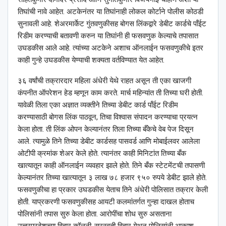
तिघांची नावे आहेत. अटकेनंतर या तिघांनाही लोकल कोर्टाने पोलीस कोठडी
सुनावली आहे. शेअरमार्केट गुंतवणुकीसह बोगस लिंकद्वारे डेबीट कार्डचे पॉंईट
रिडीम करण्याची बतावणी करुन या तिघांनी ही फसवणुक केल्याचे तपासात
उघडकीस आले आहे. त्यांच्या अटकेने अशाच ऑनलाईन फसवणुकीचे इतर
काही गुन्हे उघडकीस येण्याची शक्यता वर्तविण्यात येत आहेत.
३६ वर्षांची तक्रारदार महिला अंधेरी येथे राहत असून ती एका खाजगी
कंपनीत ऑपरेशन हेड म्हणून काम करते. मार्च महिन्यांत ती तिच्या घरी होती.
यावेळी तिला एका अज्ञात व्यक्तीने तिच्या डेबीट कार्ड पॉंईट रिडीम
करण्यासाठी बोगस लिंक पाठवून, तिचा विश्‍वास संपादन करण्याचा प्रयत्न
केला होता. ती लिंक ओपन केल्यानंतर तिला तिच्या बँकेचे वेब पेज दिसून
आले. त्यामुळे तिने तिच्या डेबीट कार्डसह पासवर्ड आणि मोबाईलवर आलेला
ओटीपी क्रमांक शेअर केले होते. त्यानंतर काही मिनिटांत तिच्या बँक
खात्यातून काही ऑनलाईन व्यवहार झाले होते. तिने बँक स्टेटमेंटची तपासणी
केल्यानंतर तिच्या खात्यातून ३ लाख ७८ हजार ९५० रुपये डेबीट झाले होते.
फसवणुकीचा हा प्रकार उघडकीस येताच तिने अंधेरी पोलिसात तक्रार केली
होती. याप्रकरणी फसवणुकीसह आयटी कलमांतर्गत गुन्हा दाखल होताच
पोलिसांनी तपास सुरु केला होता. आरोपींचा शोध सुरु असताना