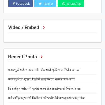
Facebook
Twitter
WhatsApp
Video / Embed
Recent Posts
फसवणुकीसाठी सायबर ठगांना बँक खाती पुरविणार्‍या तिघांना अटक
फसवणुकीच्या गुन्ह्यांत त्रिवेणी डेव्हल्परच्या संचालकाला अटक
खिडकीतून फ्लॅटमध्ये प्रवेश करुन आठ लाखांच्या दागिन्यांवर डल्ला
मनी लॉड्रिगप्रकरणी डिजीटल अरेस्टची भीती दाखवून ऑनलाईन गंडा