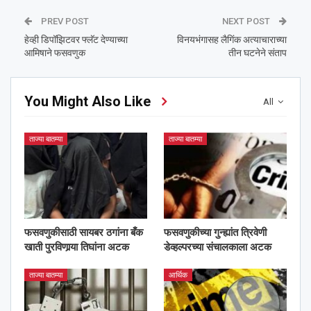
PREV POST
NEXT POST
हेव्ही डिपॉझिटवर फ्लॅट देण्याच्या
विनयभंगासह लैगिंक अत्याचाराच्या
आमिषाने फसवणुक
तीन घटनेने संताप
You Might Also Like
All
ताज्या बातम्या
ताज्या बातम्या
फसवणुकीसाठी सायबर ठगांना बँक
फसवणुकीच्या गुन्ह्यांत त्रिवेणी
खाती पुरविणार्‍या तिघांना अटक
डेव्हल्परच्या संचालकाला अटक
ताज्या बातम्या
आर्थिक