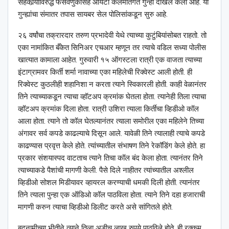
सहकार्‍याविरुद्ध फसवणुकीसह आयटी कलमांतर्गत गुन्हा दाखल केला आहे. या
गुन्ह्यांचा संमातर तपास सायबर सेल पोलिसांकडून सुरु आहे.
२६ वर्षांचा तक्रारदार तरुण प्रभादेवी येथे त्याच्या कुटुंबियांसोबत राहतो. तो
एका नामांकित बँकेत सिनिअर एचआर म्हणून तर त्याचे वडिल सध्या पोलीस
खात्यात कामाला आहेत. गुरुवारी १५ ऑगस्टला रात्री एक वाजता त्याच्या
इंटाग्रामवर किर्ती शर्मा नावाच्या एका महिलेची रिक्वेस्ट आली होती. ही
रिक्वेस्ट कुठलीही शहानिशा न करता त्याने स्विकारली होती. काही वेळानंतर
तिने त्याच्याकडून त्याचा व्हॉटअप क्रमांक घेतला होता. त्यानेही तिला त्याचा
व्हॉटअप क्रमांक दिला होता. रात्री उशिरा त्याला किर्तीचा व्हिडीओ कॉल
आला होता. त्याने तो कॉल घेतल्यानंतर त्याला समोरील एका महिलेने तिच्या
अंगावर सर्व कपडे काढल्याचे दिसून आले. यावेळी तिने त्यालाही त्याचे कपडे
काढण्यास प्रवृत्त केले होते. त्यांच्यातील संभाषण तिने रेकॉडिंग केले होते. हा
प्रकार संशयास्पद वाटताच त्याने तिचा कॉल बंद केला होता. त्यानंतर तिने
त्याच्याकडे पैशांची मागणी केली. पैसे दिले नाहीतर त्यांच्यातील अश्‍लील
व्हिडीओ सोशल मिडीयावर व्हायरल करण्याची धमकी दिली होती. त्यानंतर
तिने त्याला पुन्हा एक ऑडिओ कॉल पाठविला होता. त्याने तिने दहा हजाराची
मागणी करुन त्याचा व्हिडीओ डिलीट करते असे सांगितले होते.
बदनामीच्या भीतीने त्याने तिला अडीच लाख रुपये पाठविले होते. ही रक्कम